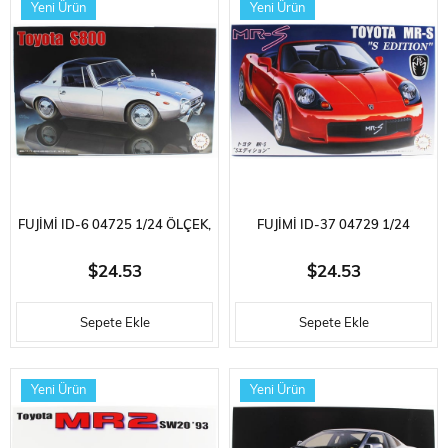
Yeni Ürün
Yeni Ürün
FUJIMI ID-6 04725 1/24 ÖLÇEK,
FUJIMI ID-37 04729 1/24
HONDA S800, OTOMOBIL
ÖLÇEK, TOYOTA MR-S (S
$24.53
$24.53
PLASTIK MODEL KITI
EDITION), OTOMOBIL PLASTIK
Sepete Ekle
Sepete Ekle
MODEL KITI
Yeni Ürün
Yeni Ürün