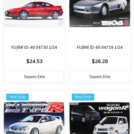
FUJIMI ID-40 04730 1/24
FUJIMI ID-65 04719 1/24
ÖLÇEK, TOYOTA NEW MR-2
ÖLÇEK, NISSAN MID4 II,
$24.53
$26.28
1993, OTOMOBIL PLASTIK
OTOMOBIL PLASTIK MODEL
Sepete Ekle
Sepete Ekle
MODEL KITI
KITI
Yeni Ürün
Yeni Ürün