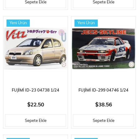
Sepete Ekle
Sepete Ekle
OTOMOBIL PLASTIK MODEL
MODEL KITI
KITI
Yeni Ürün
Yeni Ürün
FUJIMI ID-23 04738 1/24
FUJIMI ID-299 04746 1/24
ÖLÇEK, TOYOTA VITZ 5DOORS
ÖLÇEK, NISSAN JECS SKYLINE
$22.50
$38.56
TYPE U, OTOMOBIL PLASTIK
(SKYLINE GT-R [BNR32 GR.A])
Sepete Ekle
Sepete Ekle
MODEL KITI
1992, YARIŞ ARACI PLASTIK
MODEL KITI