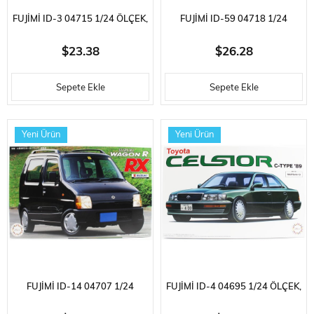
FUJIMI ID-3 04715 1/24 ÖLÇEK,
FUJIMI ID-59 04718 1/24
NISSAN PGC-10 GT-R 1969 ,
ÖLÇEK, NISSAN MID4, (CAM
$23.38
$26.28
OTOMOBIL PLASTIK MODEL
BOYAMA MASKESI ILE),
Sepete Ekle
Sepete Ekle
KITI
OTOMOBIL PLASTIK MODEL
KITI
Yeni Ürün
Yeni Ürün
FUJIMI ID-14 04707 1/24
FUJIMI ID-4 04695 1/24 ÖLÇEK,
ÖLÇEK, SUZUKI WAGON R RX
TOYOTA CELSIOR C TYPE 1989,