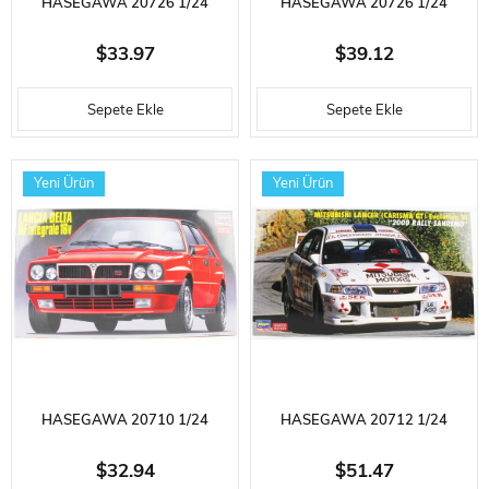
HASEGAWA 20726 1/24
HASEGAWA 20726 1/24
ÖLÇEK, MITSUBISHI LANCER
ÖLÇEK, VOLKSWAGEN BEETLE
$33.97
$39.12
GSR EVOLUTION IV, OTOMOBIL
TYPE 1 -1966 (CAL LOOK) VE
Sepete Ekle
Sepete Ekle
PLASTIK MODEL KITI
SARIŞIN KIZ FIGÜRÜ,
OTOMOBIL PLASTIK MODEL
Yeni Ürün
Yeni Ürün
KITI
HASEGAWA 20710 1/24
HASEGAWA 20712 1/24
ÖLÇEK, LANCIA DELTA HF
ÖLÇEK, MITSUBISHI LANCER
$32.94
$51.47