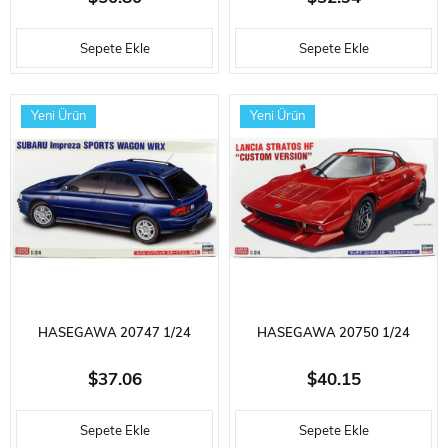
SAFARI RALLY WINNER),
1600GT, OTOMOBIL PLASTIK
Sepete Ekle
Sepete Ekle
OTOMOBIL PLASTIK MODEL
MODEL KITI
KITI
Yeni Ürün
Yeni Ürün
HASEGAWA 20747 1/24
HASEGAWA 20750 1/24
ÖLÇEK, SUBARU IMPREZA
ÖLÇEK, LANCIA STRATOS HF
$37.06
$40.15
SPORTS WAGON WRX,
(CUSTOM VERSION), OTOMOBIL
Sepete Ekle
Sepete Ekle
OTOMOBIL PLASTIK MODEL
PLASTIK MODEL KITI