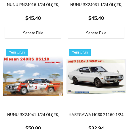
NUNU PN24016 1/24 ÖLÇEK,
NUNU BX24031 1/24 ÖLÇEK,
TOYOTA COROLLA LEVIN AE92
TOYOTA CARINA E (1993 BTCC
$45.40
$45.40
(1989 SPA 24 HOURS),
KNOCKHILL WINNER),
Sepete Ekle
Sepete Ekle
OTOMOBIL PLASTIK MODEL
OTOMOBIL PLASTIK MODEL
KITI
KITI
Yeni Ürün
Yeni Ürün
NUNU BX24041 1/24 ÖLÇEK,
HASEGAWA HC60 21160 1/24
NISSAN 240 RS BS110 (1984
ÖLÇEK, TOYOTO CELICA LB
$50.80
$32.94