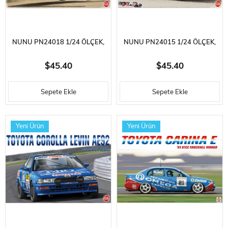
NUNU PN24018 1/24 ÖLÇEK,
NUNU PN24015 1/24 ÖLÇEK,
MITSUBISHI LANCER TURBO
TOYOTA CELICA GT-FOUR
$45.40
$45.40
(1982 RALLY OF 1000 LAKES),
ST165 (1991 TOUR DE CORSE),
Sepete Ekle
Sepete Ekle
OTOMOBIL PLASTIK MODEL
OTOMOBIL PLASTIK MODEL
KITI
KITI
Yeni Ürün
Yeni Ürün