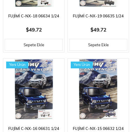
FUJIMI C-NX-18 06634 1/24
FUJIMI C-NX-19 06635 1/24
ÖLÇEK, SUZUKI JIMNY JB64
ÖLÇEK, SUZUKI JIMNY JB64(XC /
$49.72
$49.72
(XC/PURE WHITE), CIP
JUNGLE GREEN), CIP PLASTIK
Sepete Ekle
Sepete Ekle
PLASTIK MODEL KITI
MODEL KITI
Yeni Ürün
Yeni Ürün
FUJIMI C-NX-16 06631 1/24
FUJIMI C-NX-15 06632 1/24