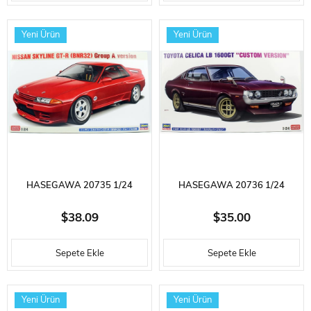
KITI
Yeni Ürün
Yeni Ürün
HASEGAWA 20735 1/24
HASEGAWA 20736 1/24
ÖLÇEK, NISSAN SKYLINE GT-R
ÖLÇEK, TOYOTA CELICA LB
$38.09
$35.00
(BNR32) GROUP A VERSION,
1600GT (CUSTOM VERSION),
Sepete Ekle
Sepete Ekle
OTOMOBIL PLASTIK MODEL
OTOMOBIL PLASTIK MODEL
KITI
KITI
Yeni Ürün
Yeni Ürün