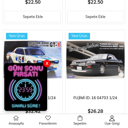
$22.50
$22.50
'93, OTOMOBIL PLASTIK
OTOMOBIL PLASTIK MODEL
Sepete Ekle
Sepete Ekle
MODEL KITI
KITI
Yeni Ürün
Yeni Ürün
X
FUJIMI ID-292 04701 1/24
FUJIMI ID-16 04703 1/24
ÖLÇEK, NISSAN SKYLINE
ÖLÇEK, NISSAN TUNED
$32.42
$26.28
2000GT-R (KPGC10
SKYLINE TOMMYKAIRA
Anasayfa
Favorilerim
Sepetim
Üye Girişi
Sepete Ekle
Sepete Ekle