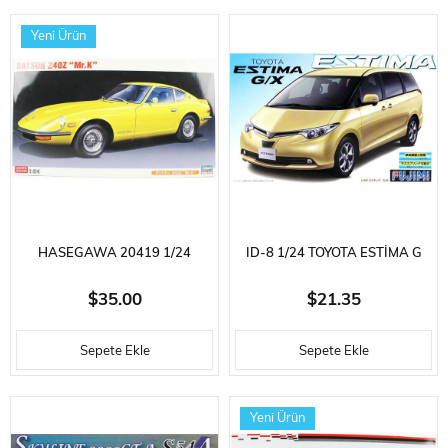
KITI
MODEL KITI
Yeni Ürün
HASEGAWA 20419 1/24
ID-8 1/24 TOYOTA ESTİMA G
ÖLÇEK, DATSUN FAIRLADY
AND X VERSİON ( CAN
$35.00
$21.35
240Z (MR.K),OTOMOBIL
Sepete Ekle
Sepete Ekle
PLASTIK MODEL KITI
Yeni Ürün