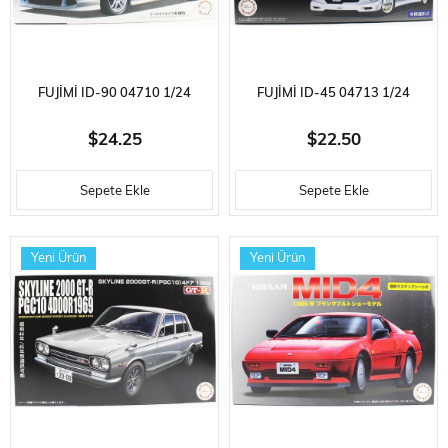
FUJIMI ID-90 04710 1/24
FUJIMI ID-45 04713 1/24
ÖLÇEK, HONDA NEW INTEGRA
ÖLÇEK, SUZUKI WAGON R
$24.25
$22.50
TYPE R 2001, OTOMOBIL
RR/RR SPORTS, OTOMOBIL
Sepete Ekle
Sepete Ekle
PLASTIK MODEL KITI
PLASTIK MODEL KITI
Yeni Ürün
Yeni Ürün