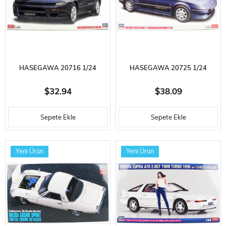
HASEGAWA 20716 1/24
HASEGAWA 20725 1/24
ÖLÇEK, TOYOTA CELICA GT-
ÖLÇEK, TOYOTA MR2 AW11
$32.94
$38.09
FOUR RC (1991), OTOMOBIL
LATE MODEL SUPER EDITION
Sepete Ekle
Sepete Ekle
PLASTIK MODEL KITI
1989, OTOMOBIL PLASTIK
MODEL KITI
Yeni Ürün
Yeni Ürün