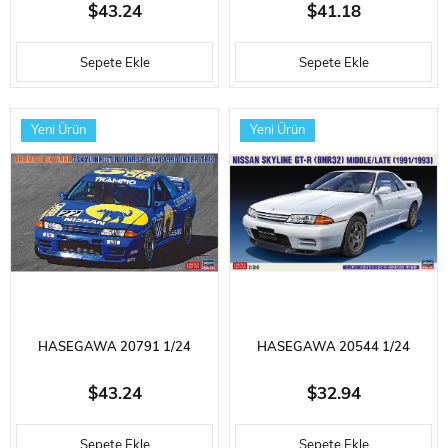
ÖLÇEK, LANCIA STRATOS
ÖLÇEK, MITSUBISHI COLT
$43.24
$41.18
(LUCY MCDONNELL) VE EGG
GALANT GTO-MR
Sepete Ekle
Sepete Ekle
GIRL FIGÜRÜ, YARIŞ ARACI
AEROCUSTOM, OTOMOBIL
PLASTIK MODEL KITI
PLASTIK MODEL KITI
Yeni Ürün
Yeni Ürün
HASEGAWA 20791 1/24
HASEGAWA 20544 1/24
ÖLÇEK, TRAMPIO NISSAN
ÖLÇEK, NISSAN SKYLINE GT-R
$43.24
$32.94
SKYLINE T-R [BNR32 GR.A]
(BNR32) MIDDLE/LATE
Sepete Ekle
Sepete Ekle