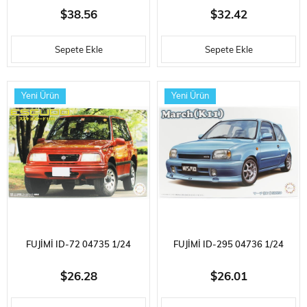
ÖLÇEK, NISSAN AXIA SKYLINE
NISSAN GT-R, OTOMOBIL
$38.56
$32.42
(SKYLINE GT-R [BNR32 GR.A])
PLASTIK MODEL KITI
Sepete Ekle
Sepete Ekle
1992, YARIŞ ARACI PLASTIK
MODEL KITI
Yeni Ürün
Yeni Ürün
FUJIMI ID-72 04735 1/24
FUJIMI ID-295 04736 1/24
ÖLÇEK, SUZUKI
ÖLÇEK, NISSAN MARCH (K11)
$26.28
$26.01
ESCUDO/VITARA 1994,
NISMO, OTOMOBIL PLASTIK