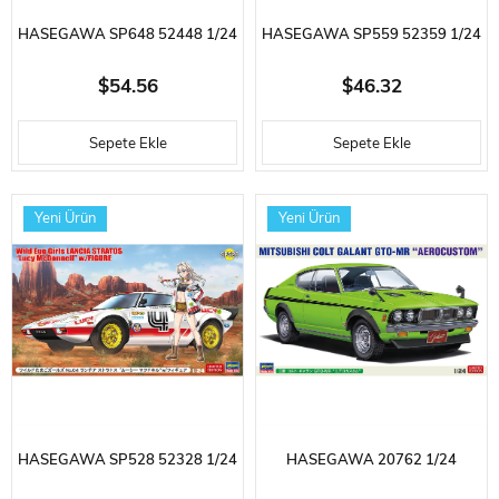
HASEGAWA SP648 52448 1/24
HASEGAWA SP559 52359 1/24
ÖLÇEK, SUBARU 360 DELUXE
ÖLÇEK, MINI COOPER S
$54.56
$46.32
(CLAIRE FROST) VE EGG GIRLS
COUNTRYMAN 4WD VE KIZ
Sepete Ekle
Sepete Ekle
FIGÜRÜ, OTOMOBIL PLASTIK
ÖĞRENCI FIGÜRÜ, OTOMOBIL
MODEL KITI
PLASTIK MODEL KITI
Yeni Ürün
Yeni Ürün
HASEGAWA SP528 52328 1/24
HASEGAWA 20762 1/24