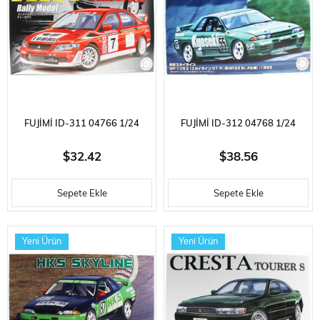
FUJIMI ID-311 04766 1/24
FUJIMI ID-312 04768 1/24
ÖLÇEK, MITSUBISHI LANCER
ÖLÇEK, NISSAN KYOSEKI
$32.42
$38.56
EVOLUTION VII WRC RALLY
SKYLINE GP-1 PLUS (SKYLINE
Sepete Ekle
Sepete Ekle
MODEL, YARIŞ ARACI PLASTIK
GT-R [BNR32 GR.A]) 1992,
MODEL KITI
YARIŞ ARACI PLASTIK MODEL
Yeni Ürün
Yeni Ürün
KI