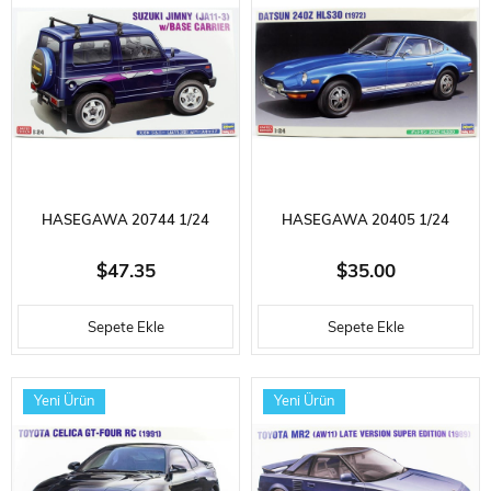
HASEGAWA 20744 1/24
HASEGAWA 20405 1/24
ÖLÇEK, SUZUKI JIMNY (JA11-3)
ÖLÇEK, DATSUN 240Z
$47.35
$35.00
W/BASE CARRIER, OTOMOBIL
HLS30 (LEFT-HAND DRIVE
Sepete Ekle
Sepete Ekle
PLASTIK MODEL KITI
VERSION),OTOMOBIL PLASTIK
MODEL KITI
Yeni Ürün
Yeni Ürün