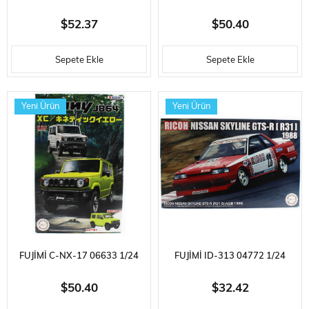
ÖLÇEK, SUZUKI JIMNY JB23
ÖLÇEK, SUZUKI JIMNY JB23
$52.37
$50.40
(RAND VENTURE/PEARL
(RAND VENTURE/NOCTURNE
Sepete Ekle
Sepete Ekle
WHITE), CIP PLASTIK MODEL
BLUE PEARL), CIP PLASTIK
KITI
MODEL KITI
Yeni Ürün
Yeni Ürün
FUJIMI C-NX-17 06633 1/24
FUJIMI ID-313 04772 1/24
ÖLÇEK, SUZUKI JIMNY JB64
ÖLÇEK, NISSAN RICOH
$50.40
$32.42
(XC/KINETIC YELLOW), CIP
SKYLINE GTS-R (R31 GR.A