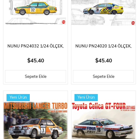
NUNU PN24032 1/24 ÖLÇEK,
NUNU PN24020 1/24 ÖLÇEK,
MITSUBISHI LANCER TURBO
TOYOTA CORONA ST191 (1994
$45.40
$45.40
(1985 HONGKONG-BEIJING
JTCC SUZUKA WINNER),
Sepete Ekle
Sepete Ekle
RALLY), OTOMOBIL PLASTIK
OTOMOBIL PLASTIK MODEL
MODEL KITI
KITI
Yeni Ürün
Yeni Ürün