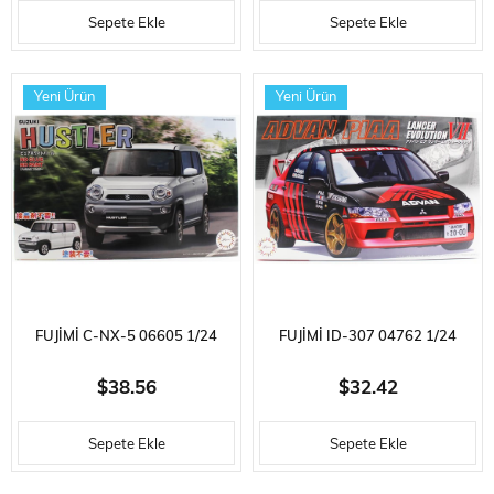
Sepete Ekle
Sepete Ekle
PLASTIK MODEL KITI
1988), YARIŞ ARABASI
PLASTIK MODEL KITI
Yeni Ürün
Yeni Ürün
FUJIMI C-NX-5 06605 1/24
FUJIMI ID-307 04762 1/24
ÖLÇEK, SUZUKI HUSTLER
ÖLÇEK, MITSUBISHI ADVAN-
$38.56
$32.42
(PURE WHITE PEARL),
PIAA LANCER EVOLUTION VII,
Sepete Ekle
Sepete Ekle
OTOMOBIL PLASTIK MODEL
YARIŞ ARACIPLASTIK MODEL