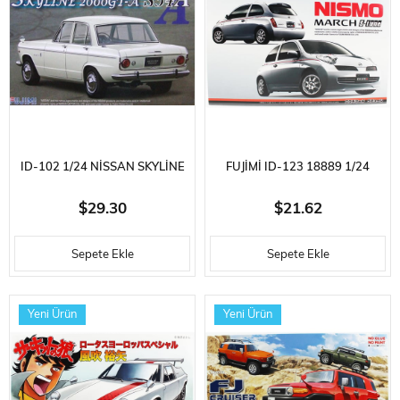
ID-102 1/24 NİSSAN SKYLİNE
FUJIMI ID-123 18889 1/24
2000GT-B(S-54A)
ÖLÇEK, NISSAN MICRA MARCH
$29.30
$21.62
NISMO S-TUNE, OTOMOBIL
Sepete Ekle
Sepete Ekle
PLASTIK MODEL KITI
Yeni Ürün
Yeni Ürün