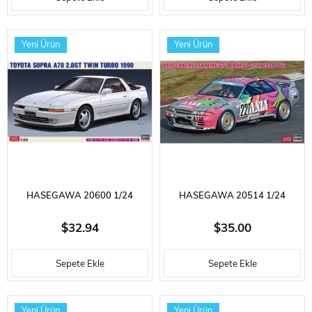
1990 INTER TEC), YARIŞ ARACI
(1991/1993), OTOMOBIL
PLASTIK MODEL KITI
PLASTIK MODEL KITI
Yeni Ürün
Yeni Ürün
HASEGAWA 20600 1/24
HASEGAWA 20514 1/24
ÖLÇEK, TOYOTA SUPRA A70
ÖLÇEK, SKYLINE GT-R [BNR32
$32.94
$35.00
2.0GT TWIN TURBO 1990,
GR.A] 1991 GTC, YARIŞ ARACI
Sepete Ekle
Sepete Ekle
OTOMOBIL PLASTIK MODEL
PLASTIK MODEL KITI
KITI
Yeni Ürün
Yeni Ürün