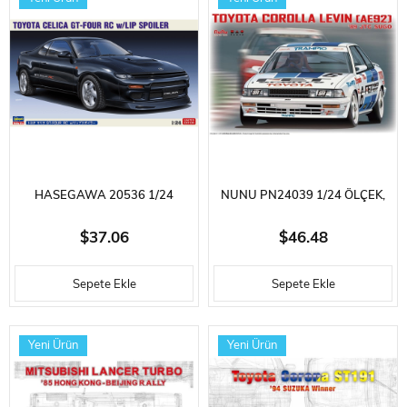
HASEGAWA 20536 1/24
NUNU PN24039 1/24 ÖLÇEK,
ÖLÇEK, TOYOTA CELICA GT-
TOYOTA COROLLA LEVIN AE92
$37.06
$46.48
FOUR RC W/LIP SPOILER,
(1989 JTC SUGO), OTOMOBIL
Sepete Ekle
Sepete Ekle
OTOMOBIL PLASTIK MODEL
PLASTIK MODEL KITI
KITI
Yeni Ürün
Yeni Ürün