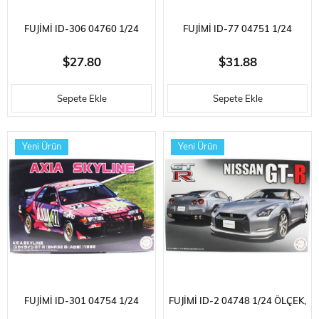
FUJIMI ID-306 04760 1/24
FUJIMI ID-77 04751 1/24
ÖLÇEK, TOYOTA MARK II TOURE
ÖLÇEK, SUBARU LEGACY
$27.80
$31.88
S, OTOMOBIL PLASTIK MODEL
TOURING WAGON GT-B E-
Sepete Ekle
Sepete Ekle
KITI
TUNEII / VERSION B, (CAM
BOYAMA MASKESI ILE),
Yeni Ürün
Yeni Ürün
OTOMOBIL PLASTI
FUJIMI ID-301 04754 1/24
FUJIMI ID-2 04748 1/24 ÖLÇEK,