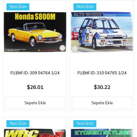
KITI
KITI
Yeni Ürün
Yeni Ürün
FUJIMI ID-309 04764 1/24
FUJIMI ID-310 04765 1/24
ÖLÇEK, HONDA S800M,
ÖLÇEK, SUZUKI ALTO WORKS
$26.01
$30.22
OTOMOBIL PLASTIK MODEL
TOURING N1, YARIŞ ARACI
Sepete Ekle
Sepete Ekle
KITI
PLASTIK MODEL KITI
Yeni Ürün
Yeni Ürün