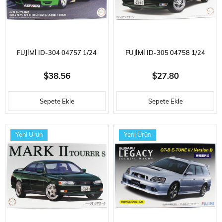
FUJIMI ID-304 04757 1/24
FUJIMI ID-305 04758 1/24
ÖLÇEK, NISSAN HKS SKYLINE
ÖLÇEK, TOYOTA CRESTA
$38.56
$27.80
(SKYLINE GT-R [BNR32 GR.A]
TOURE S, OTOMOBIL PLASTIK
Sepete Ekle
Sepete Ekle
1992), YARIŞ ARACI PLASTIK
MODEL KITI
MODEL KITI
Yeni Ürün
Yeni Ürün