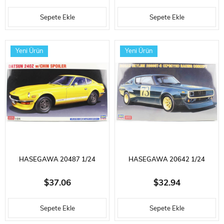
INTEGRALE 16V, OTOMOBIL
(CARISMA GT) EVOLUTION IV
Sepete Ekle
Sepete Ekle
PLASTIK MODEL KITI
(2000 RALLY SANREMO),
OTOMOBIL PLASTIK MODEL
Yeni Ürün
Yeni Ürün
KITI
HASEGAWA 20487 1/24
HASEGAWA 20642 1/24
ÖLÇEK, DATSUN 240Z,
ÖLÇEK, NISSAN SKYLINE
$37.06
$32.94
TAMPON ALTI RÜZGARLIK ILE,
2000GT-R (KPGC110) YARIŞ
Sepete Ekle
Sepete Ekle
OTOMOBIL PLASTIK MODEL
KONSEPTI, OTOMOBIL PLASTIK