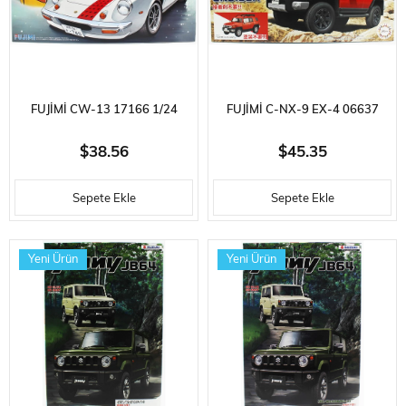
FUJIMI CW-13 17166 1/24
FUJIMI C-NX-9 EX-4 06637
ÖLÇEK, LOTUS EUROPE
1/24 ÖLÇEK, TOYOTA FJ
$38.56
$45.35
SPECIAL FUBUKI, OTOMOBIL
CRUISER (RED COLOR
Sepete Ekle
Sepete Ekle
PLASTIK MODEL KITI
PACKAGE TYPE), CIP PLASTIK
MODEL KITI
Yeni Ürün
Yeni Ürün