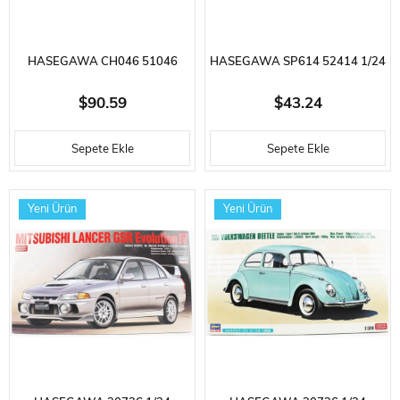
HASEGAWA CH046 51046
HASEGAWA SP614 52414 1/24
1/24 ÖLÇEK, MAZDA COSMO
ÖLÇEK, TOYOTA SUPRA A70
$90.59
$43.24
SPORT (METAL MOTOR
2.0GT TWIN TURBO 1990 VE
Sepete Ekle
Sepete Ekle
DETAYLI), PLASTIK MODEL KITI
KIZ FIGÜRÜ, OTOMOBIL
PLASTIK MODEL KITI
Yeni Ürün
Yeni Ürün