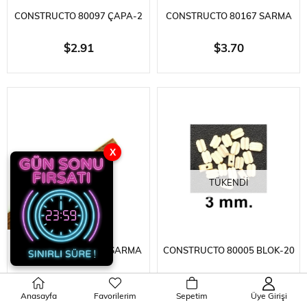
CONSTRUCTO 80097 ÇAPA-2
CONSTRUCTO 80167 SARMA
ADET-METAL - 58X35 MM.
ÇITASI- (BLACKISH)
$2.91
$3.70
MANZONIA-0,5X5X600--10
ADET
X
TÜKENDI
TÜKENDI
CONSTRUCTO 80168 SARMA
CONSTRUCTO 80005 BLOK-20
ÇITASI- VENEER PLATES
ADET-AHŞAP - 3 MM.
$3.70
$2.91
Anasayfa
Favorilerim
Sepetim
Üye Girişi
(BLACKISH) MANZO-10 ADET