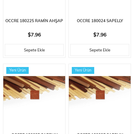
OCCRE 180225 RAMIN AHŞAP
OCCRE 180024 SAPELLY
ÇITA, 2X5X1000 MM. 10 ADET
AHŞAP ÇITA, 2X4X1000 MM.
$7.96
$7.96
10 ADET
Sepete Ekle
Sepete Ekle
Yeni Ürün
Yeni Ürün