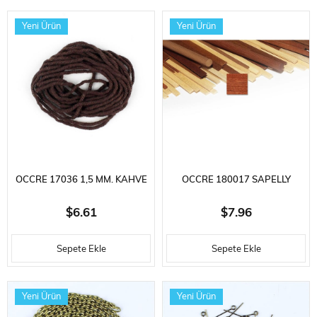
Yeni Ürün
Yeni Ürün
OCCRE 17036 1,5 MM. KAHVE
OCCRE 180017 SAPELLY
RENKLI PAMUK İPLIK, 2 METRE
AHŞAP ÇITA, 1X7X1000 MM.
$6.61
$7.96
10 ADET
Sepete Ekle
Sepete Ekle
Yeni Ürün
Yeni Ürün