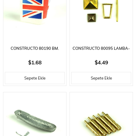
CONSTRUCTO 80190 BM.
CONSTRUCTO 80095 LAMBA-
BAYRAĞI - 1 ADET - SAPELLY -
LIGHT SQUARE-1 ADET-PRINÇ
$1.68
$4.49
70 MM.
- MM.
Sepete Ekle
Sepete Ekle