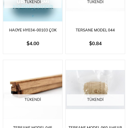
TÜKENDI
TÜKENDI
HAOYE HY034-00103 ÇOK
TERSANE MODEL 044
KATLI KONTRAPLAK, 3MM.
2X5X500 MM. MAUN SARMA
$4.00
$0.84
450X450MM.
ÇITASI, 10 ADET
TÜKENDI
TÜKENDI