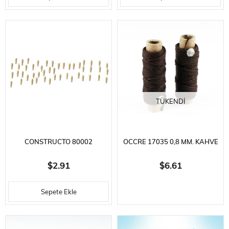
TÜKENDI
CONSTRUCTO 80002
OCCRE 17035 0,8 MM. KAHVE
BAĞLAMA DIREĞI-20 ADET-
RENKLI PAMUK İPLIK, 2
$2.91
$6.61
AHŞAP - 8 MM.
MAKARA
Sepete Ekle