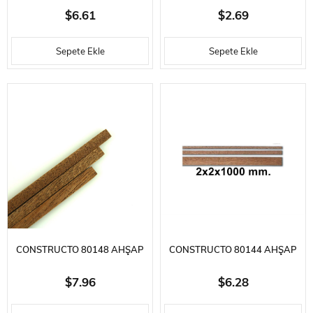
MENTEŞESI 3X20 MM. PRINÇ, 3
PERVANESI 27MM - 1 ADET
$6.61
$2.69
ADET
Sepete Ekle
Sepete Ekle
CONSTRUCTO 80148 AHŞAP
CONSTRUCTO 80144 AHŞAP
ÇITA- DARK BROWN SAPELLY-
ÇITA- DARK BROWN SAPELLY-
$7.96
$6.28
2X7X1000 MM-10 ADET
2X2X1000 MM-10 ADET