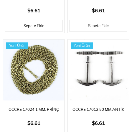
TOP, 4 ADET
TOP, 4 ADET
$6.61
$6.61
Sepete Ekle
Sepete Ekle
Yeni Ürün
Yeni Ürün
OCCRE 17024 1 MM. PRINÇ
OCCRE 17012 50 MM.ANTIK
ZINCIR, 1 METRE
ÇAPA VE DIPÇIK, ZAMAK, 2
$6.61
$6.61