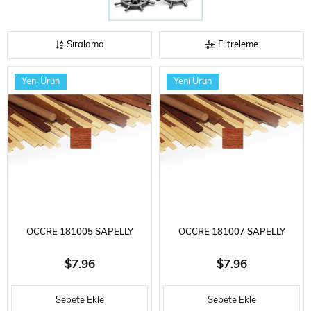
Sıralama
Filtreleme
Yeni Ürün
Yeni Ürün
OCCRE 181005 SAPELLY
OCCRE 181007 SAPELLY
AHŞAP KAPLAMA ÇITASI,
AHŞAP KAPLAMA ÇITASI,
$7.96
$7.96
0,6X5X800 MM. 10 ADET
0,6X7X800 MM. 10 ADET
Sepete Ekle
Sepete Ekle