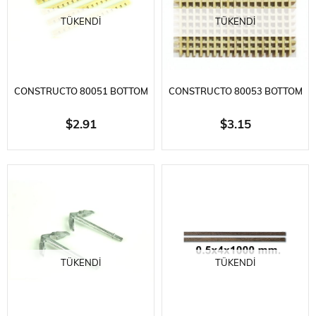
TÜKENDI
TÜKENDI
CONSTRUCTO 80051 BOTTOM
CONSTRUCTO 80053 BOTTOM
BOARDS-1 TK.-AHŞAP - 45X45
BOARDS-1 TK.-AHŞAP - 39X39
$2.91
$3.15
MM.
MM.
TÜKENDI
TÜKENDI