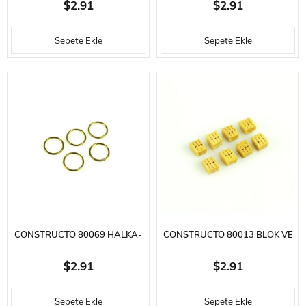
30 ADET-PRINÇ - Ø 5X1 MM.
30 ADET-PRINÇ - Ø 9X1 MM.
$2.91
$2.91
Sepete Ekle
Sepete Ekle
CONSTRUCTO 80069 HALKA-
CONSTRUCTO 80013 BLOK VE
20 ADET-PRINÇ - Ø 10X1,5
PALANGA-15 ADET-AHŞAP -
$2.91
$2.91
MM.
5 MM.
Sepete Ekle
Sepete Ekle