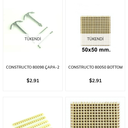
TÜKENDI
TÜKENDI
CONSTRUCTO 80098 ÇAPA-2
CONSTRUCTO 80050 BOTTOM
ADET-METAL - 40X28 MM.
BOARDS-1 TK.-AHŞAP - 50X50
$2.91
$2.91
MM.