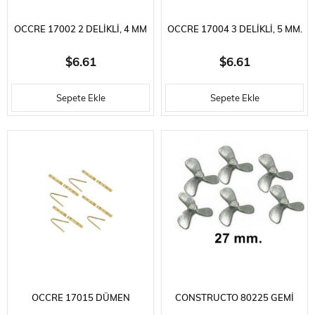
OCCRE 17002 2 DELIKLI, 4 MM
OCCRE 17004 3 DELIKLI, 5 MM.
KALDIRMA BLOKLARI, AHŞAP,
KASNAK, AHŞAP, 20 ADET
$6.61
$6.61
20 ADET
Sepete Ekle
Sepete Ekle
OCCRE 17015 DÜMEN
CONSTRUCTO 80225 GEMI