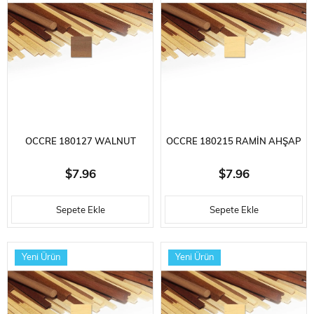
OCCRE 180127 WALNUT
OCCRE 180215 RAMIN AHŞAP
AHŞAP ÇITA, 2X7X1000 MM.
ÇITA, 1X5X1000 MM. 10 ADET
$7.96
$7.96
10 ADET
Sepete Ekle
Sepete Ekle
Yeni Ürün
Yeni Ürün