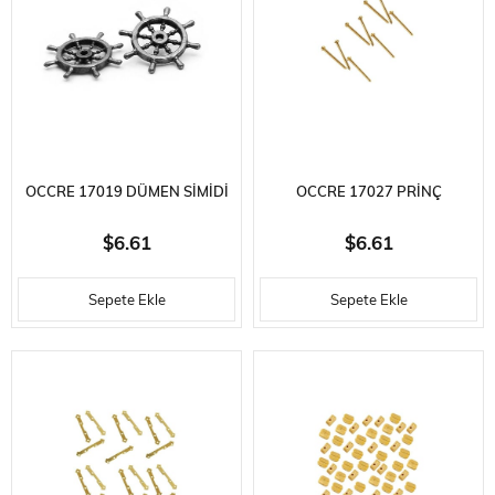
OCCRE 17019 DÜMEN SIMIDI
OCCRE 17027 PRINÇ
15 MM. ZAMAK, 2 ADET
KAPLAMALI ÇELIK ÇIVI,13 MM.
$6.61
$6.61
200 ADET
Sepete Ekle
Sepete Ekle