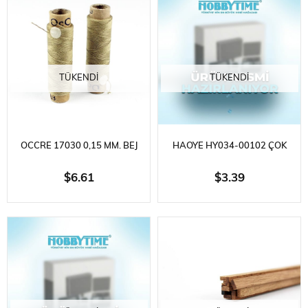
TÜKENDI
TÜKENDI
OCCRE 17030 0,15 MM. BEJ
HAOYE HY034-00102 ÇOK
RENKLI PAMUK İPLIK, 2
KATLI KONTRAPLAK, 2MM.
$6.61
$3.39
MAKARA
450X450MM.