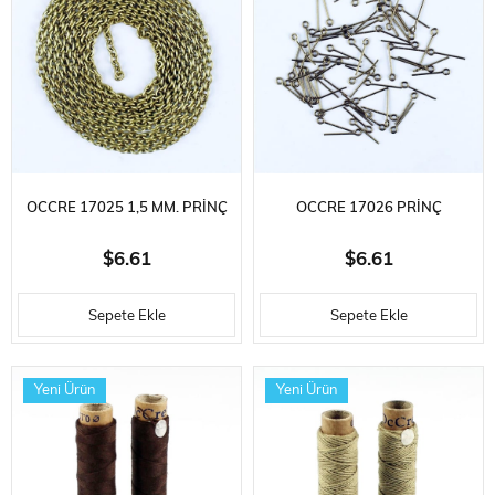
OCCRE 17025 1,5 MM. PRINÇ
OCCRE 17026 PRINÇ
ZINCIR, 1 METRE
KAPLAMALI ÇELIK HALKA, 60
$6.61
$6.61
ADET
Sepete Ekle
Sepete Ekle
Yeni Ürün
Yeni Ürün