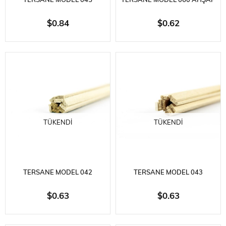
TERSANE MODEL 045
TERSANE MODEL 060 AHŞAP
2X6X500 MM. MAUN SARMA
FIÇI, YÜKSEKLIK=32 MM., ÇAP=
$0.84
$0.62
ÇITASI, 10 ADET
20 MM., AHŞAP TEKNE
AKSESUARI
TÜKENDI
TÜKENDI
TERSANE MODEL 042
TERSANE MODEL 043
2X5X500 MM. IHLAMUR
2X6X500 MM. IHLAMUR
$0.63
$0.63
SARMA ÇITASI, 10 ADET
SARMA ÇITASI, 10 ADET