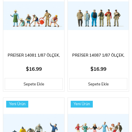
PREISER 14081 1/87 ÖLÇEK,
PREISER 14087 1/87 ÖLÇEK,
BAHÇE TEMIZLEYEN
BEKLEYEN İŞCILER, BOYANMIŞ
$16.99
$16.99
PERSONELLER, BOYANMIŞ
PLASTIK FIGÜRLERI, 6 ADET
Sepete Ekle
Sepete Ekle
PLASTIK FIGÜRLERI, 6 ADET
Yeni Ürün
Yeni Ürün