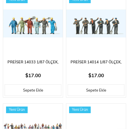
PREISER 14033 1/87 ÖLÇEK,
PREISER 14014 1/87 ÖLÇEK,
YAYA KALDIRIMI ONARIM
BUHARLI LOKOMOTIF
$17.00
$17.00
İŞÇILERI, BOYANMIŞ PLASTIK
PERSONELI, BOYANMIŞ
Sepete Ekle
Sepete Ekle
FIGÜRLERI, 6 ADET
PLASTIK FIGÜRLERI, 6 ADET
Yeni Ürün
Yeni Ürün