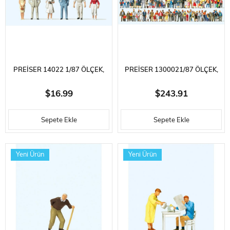
PREISER 14022 1/87 ÖLÇEK,
PREISER 1300021/87 ÖLÇEK,
AYAKTAKI YOLCULAR,
CADDE VE MEYDANDAKI
$16.99
$243.91
BOYANMIŞ PLASTIK
İNSANLAR, BOYANMIŞ
Sepete Ekle
Sepete Ekle
FIGÜRLERI, 6 ADET
PLASTIK FIGÜRLERI, 100 ADET
Yeni Ürün
Yeni Ürün