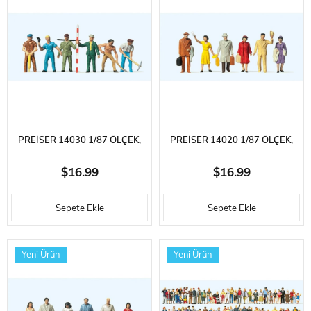
PREISER 14030 1/87 ÖLÇEK,
PREISER 14020 1/87 ÖLÇEK,
YOL İŞÇILERI, BOYANMIŞ
UĞURLAYAN YOLCULAR,
$16.99
$16.99
PLASTIK FIGÜRLERI, 6 ADET
BOYANMIŞ PLASTIK
Sepete Ekle
Sepete Ekle
FIGÜRLERI, 6 ADET
Yeni Ürün
Yeni Ürün