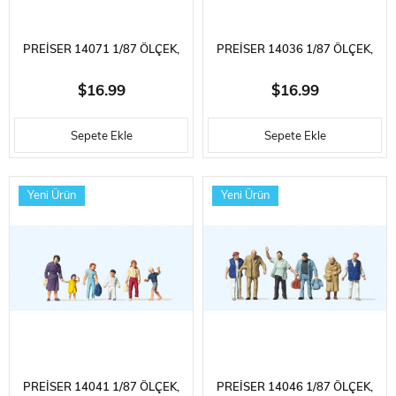
PREISER 14071 1/87 ÖLÇEK,
PREISER 14036 1/87 ÖLÇEK,
YOLCU BEKLIYEN İNSANLAR,
TRAVERS TAŞIYAN İŞÇILER,
$16.99
$16.99
BOYANMIŞ PLASTIK
BOYANMIŞ PLASTIK
Sepete Ekle
Sepete Ekle
FIGÜRLERI, 6 ADET
FIGÜRLERI, 6 ADET
Yeni Ürün
Yeni Ürün
PREISER 14041 1/87 ÖLÇEK,
PREISER 14046 1/87 ÖLÇEK,