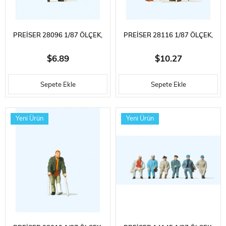
PREISER 28096 1/87 ÖLÇEK,
PREISER 28116 1/87 ÖLÇEK,
BELI AĞRIYAN BASTONLU
KAHVALTI EDEN ÇIFT,
$6.89
$10.27
ADAM, BOYANMIŞ PLASTIK
BOYANMIŞ PLASTIK FIGÜRLERI
Sepete Ekle
Sepete Ekle
FIGÜRÜ
Yeni Ürün
Yeni Ürün