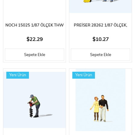
NOCH 15025 1/87 ÖLÇEK THW
PREISER 28262 1/87 ÖLÇEK,
TEKNIK YARDIM EKIBI
ZIMPARA MOTORU KULLANAN
$22.29
$10.27
FIGÜRLERI, 6 ADET
İŞÇI, BOYANMIŞ PLASTIK
Sepete Ekle
Sepete Ekle
FIGÜRLERI
Yeni Ürün
Yeni Ürün