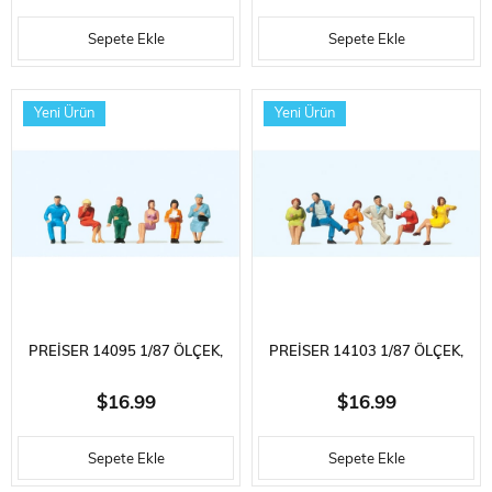
BOYANMIŞ PLASTIK
İNSANLAR, BOYANMIŞ
Sepete Ekle
Sepete Ekle
FIGÜRLERI, 6 ADET
PLASTIK FIGÜRLERI, 6 ADET
Yeni Ürün
Yeni Ürün
PREISER 14095 1/87 ÖLÇEK,
PREISER 14103 1/87 ÖLÇEK,
OTURAN YOLCULAR-A,
OTURAN YOLCULAR-C,
$16.99
$16.99
BOYANMIŞ PLASTIK
BOYANMIŞ PLASTIK
Sepete Ekle
Sepete Ekle
FIGÜRLERI, 6 ADET
FIGÜRLERI, 6 ADET