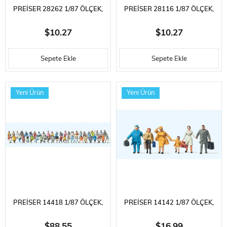
PREISER 28262 1/87 ÖLÇEK,
PREISER 28116 1/87 ÖLÇEK,
ZEMIN BURGUSU KULLANAN
YÜRÜYEN ÇIFT, BOYANMIŞ
$10.27
$10.27
İŞÇI, BOYANMIŞ PLASTIK
PLASTIK FIGÜRLERI
Sepete Ekle
Sepete Ekle
FIGÜRLERI
Yeni Ürün
Yeni Ürün
PREISER 14418 1/87 ÖLÇEK,
PREISER 14142 1/87 ÖLÇEK,
OTURAN YOLCULAR,
TRENE GIDEN YOLCULAR,
$88.55
$16.99