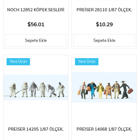
NOCH 12852 KÖPEK SESLERI
PREISER 28110 1/87 ÖLÇEK,
VE 8 ADET KÖPEK FIGÜRÜ,
ÇAMAŞIR YIKAMA GÜNÜ,
$56.01
$10.29
ELEKTRONIK DEVRE KITI
BOYANMIŞ PLASTIK FIGÜRÜ
Sepete Ekle
Sepete Ekle
Yeni Ürün
Yeni Ürün
PREISER 14205 1/87 ÖLÇEK,
PREISER 14068 1/87 ÖLÇEK,