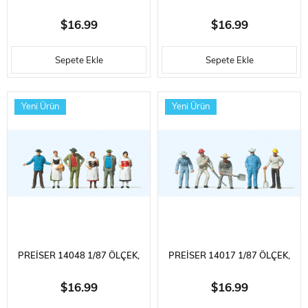
YÜRÜYEN KADIN VE
İSTASYON MISYONU,
$16.99
$16.99
ÇOCUKLAR, BOYANMIŞ
GEZGINLER, BOYANMIŞ
Sepete Ekle
Sepete Ekle
PLASTIK FIGÜRLERI, 6 ADET
PLASTIK FIGÜRLERI, 6 ADET
Yeni Ürün
Yeni Ürün
PREISER 14048 1/87 ÖLÇEK,
PREISER 14017 1/87 ÖLÇEK,
PAZARCILAR, BOYANMIŞ
İNŞAAT İŞÇILERI, BOYANMIŞ
$16.99
$16.99