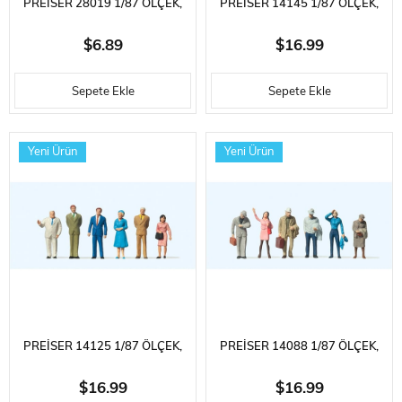
PREISER 28019 1/87 ÖLÇEK,
PREISER 14145 1/87 ÖLÇEK,
KOLTUK DEĞNEKLI ADAM,
OTURAN İŞCILER, BOYANMIŞ
$6.89
$16.99
BOYANMIŞ PLASTIK FIGÜRÜ
PLASTIK FIGÜRLERI, 6 ADET
Sepete Ekle
Sepete Ekle
Yeni Ürün
Yeni Ürün
PREISER 14125 1/87 ÖLÇEK,
PREISER 14088 1/87 ÖLÇEK,
BEKLEYEN YOLCULAR-B,
YOLCULARI BEKLEYEN
$16.99
$16.99