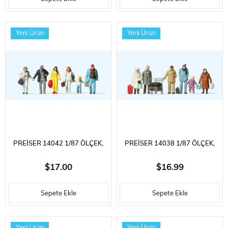
FIGÜRLERI, 6 ADET
FIGÜRLERI, 6 ADET
Yeni Ürün
Yeni Ürün
PREISER 14042 1/87 ÖLÇEK,
PREISER 14038 1/87 ÖLÇEK,
YÜRÜYEN YAYALAR,
KIŞLIK GIYSILI YOLCULAR,
$17.00
$16.99
BOYANMIŞ PLASTIK
BOYANMIŞ PLASTIK
Sepete Ekle
Sepete Ekle
FIGÜRLERI, 6 ADET
FIGÜRLERI, 6 ADET
Yeni Ürün
Yeni Ürün