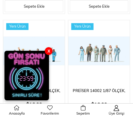
PLASTIK FIGÜRLERI, 6 ADET
PLASTIK FIGÜRLERI, 5 ADET
Sepete Ekle
Sepete Ekle
Yeni Ürün
Yeni Ürün
X
PREISER 14025 1/87 ÖLÇEK,
PREISER 14002 1/87 ÖLÇEK,
OTURAN SEYIRCILER,
YOLDAN GEÇEN İNSANLAR,
$16.99
$16.99
BOYANMIŞ PLASTIK
BOYANMIŞ PLASTIK
Anasayfa
Favorilerim
Sepetim
Üye Girişi
Sepete Ekle
Sepete Ekle
FIGÜRLERI, 6 ADET
FIGÜRLERI, 6 ADET