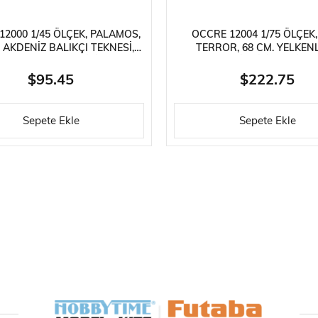
12000 1/45 ÖLÇEK, PALAMOS,
OCCRE 12004 1/75 ÖLÇEK
 AKDENIZ BALIKÇI TEKNESI,
TERROR, 68 CM. YELKENL
AHŞAP MODEL KITI
BUHARLI İNGILIZ KEŞIF GE
AHŞAP MODEL KITI
$95.45
$222.75
Sepete Ekle
Sepete Ekle