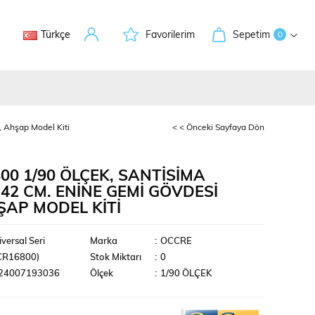
Türkçe
Favorilerim
Sepetim
0
, Ahşap Model Kiti
< < Önceki Sayfaya Dön
00 1/90 ÖLÇEK, SANTISIMA
 42 CM. ENINE GEMI GÖVDESI
HŞAP MODEL KITI
leri
versal Seri
Marka
:
OCCRE
CR16800)
Stok Miktarı
:
0
24007193036
Ölçek
:
1/90 ÖLÇEK