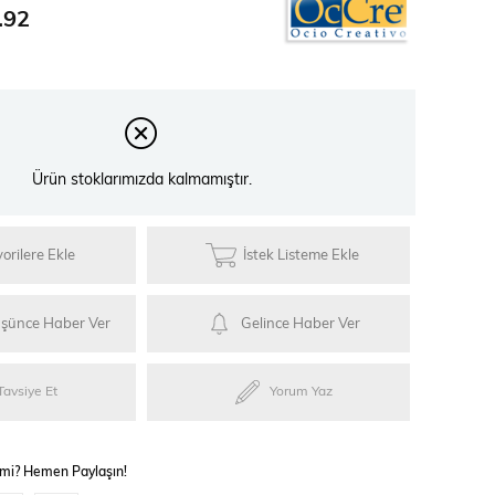
ries
.92
Ürün stoklarımızda kalmamıştır.
ylar
orilere Ekle
İstek Listeme Ekle
üşünce Haber Ver
Gelince Haber Ver
Tavsiye Et
Yorum Yaz
 mi? Hemen Paylaşın!