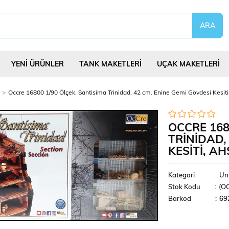
YENİ ÜRÜNLER
TANK MAKETLERİ
UÇAK MAKETLERİ
Occre 16800 1/90 Ölçek, Santisima Trinidad, 42 cm. Enine Gemi Gövdesi Kesiti
OCCRE 168
TRINIDAD,
KESITI, A
eri
Uçurtmalar
Yap Bozlar
Bilim Deney Set
Kategori
:
Uni
Stok Kodu
(O
Barkod
:
69