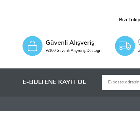
Bizi Taki
Güvenli Alışveriş
%100 Güvenli Alışveriş Desteği
3
Ölçek
STOK DURUMU
E-BÜLTENE KAYIT OL
KURUMSAL
ALIŞVERİŞ
Hakkımızda
Kargo ve Teslimat
İş Ortaklarımız
Alışveriş Sepetim