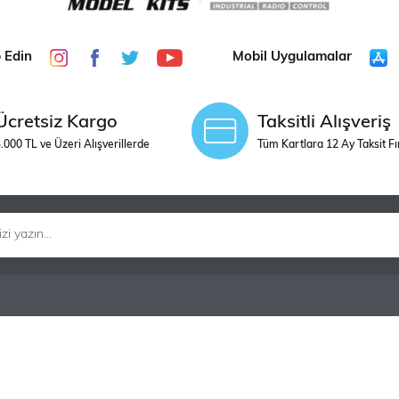
p Edin
Mobil Uygulamalar
Ücretsiz Kargo
Taksitli Alışveriş
.000 TL ve Üzeri Alışverillerde
Tüm Kartlara 12 Ay Taksit Fı
1/90 ÖLÇEK
DIGERLERI
SİPARİŞ
BİZE ULAŞIN
Satış Sözleşmesi
İletişim
Gizlilik ve Güvenlik
Turan Güneş Bu