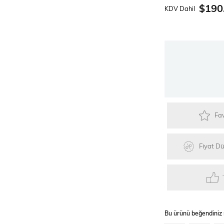
Güneş Enerjili Kitler
Lego Teknik Serisi
Faller Basic Se
$190
KDV Dahil
er
Oyuncaklar
Hediyelik Eşyalar
Elektrikli Kayka
Fav
Fiyat D
Bu ürünü beğendiniz