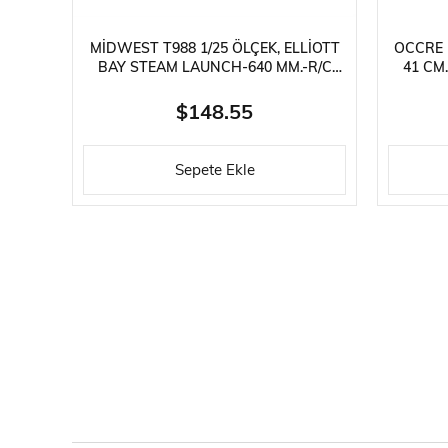
MIDWEST T988 1/25 ÖLÇEK, ELLIOTT
OCCRE 
BAY STEAM LAUNCH-640 MM.-R/C
41 CM.
BUH
$148.55
Sepete Ekle