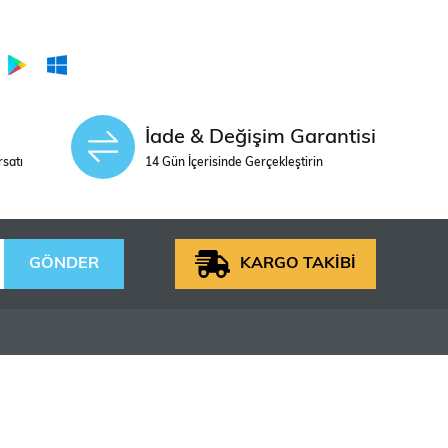
İade & Değişim Garantisi
rsatı
14 Gün İçerisinde Gerçekleştirin
GÖNDER
KARGO TAKİBİ
YARDIM
0312 438 40 31
lvarı Cezayir
siparis@hobbytime.com.tr