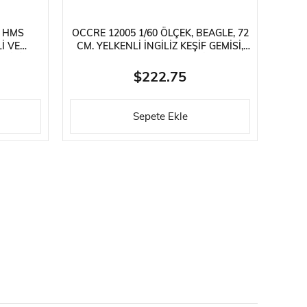
, HMS
OCCRE 12005 1/60 ÖLÇEK, BEAGLE, 72
OCCR
I VE
CM. YELKENLI İNGILIZ KEŞIF GEMISI,
CM.
MISI,
AHŞAP MODEL KITI
$222.75
Sepete Ekle