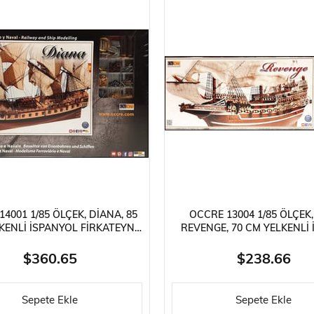
4001 1/85 ÖLÇEK, DIANA, 85
OCCRE 13004 1/85 ÖLÇEK
KENLI İSPANYOL FIRKATEYNI,
REVENGE, 70 CM YELKENLI 
AHŞAP MODEL KITI
KALYONU, AHŞAP MODEL 
$360.65
$238.66
Sepete Ekle
Sepete Ekle