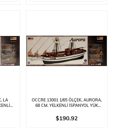
, LA
OCCRE 13001 1/65 ÖLÇEK, AURORA,
KENLI
68 CM. YELKENLI İSPANYOL YÜK
AHŞAP
GEMISI, AHŞAP MODEL KITI
$190.92