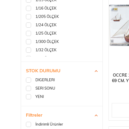
1/15 ÖLÇEK
1/16 ÖLÇEK
1/205 ÖLÇEK
1/24 ÖLÇEK
1/25 ÖLÇEK
1/300 ÖLÇEK
1/32 ÖLÇEK
1/45 ÖLÇEK
1/50 ÖLÇEK
STOK DURUMU
OCCRE 1
1/55 ÖLÇEK
DIGERLERI
69 CM. 
1/60 ÖLÇEK
SERI SONU
1/64 ÖLÇEK
YENI
1/65 ÖLÇEK
1/70 ÖLÇEK
Filtreler
1/75 ÖLÇEK
İndirimli Ürünler
1/80 ÖLÇEK