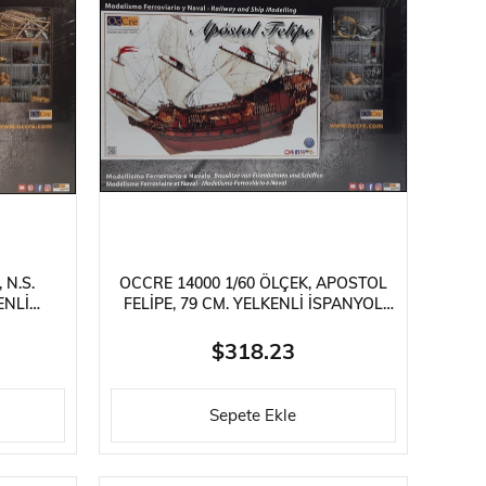
 N.S.
OCCRE 14000 1/60 ÖLÇEK, APOSTOL
ENLI
FELIPE, 79 CM. YELKENLI İSPANYOL
HAZINE KALYONU, AHŞAP MODEL KITI
$318.23
Sepete Ekle