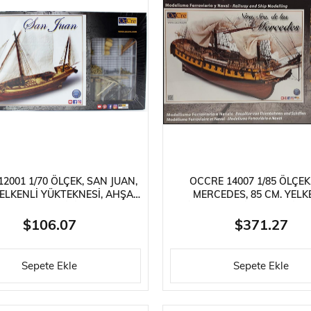
2001 1/70 ÖLÇEK, SAN JUAN,
OCCRE 14007 1/85 ÖLÇEK,
YELKENLI YÜKTEKNESI, AHŞAP
MERCEDES, 85 CM. YELK
MODEL KITI
İSPANYOL FIRKATEYNI, AHŞAP
MODEL KITI
$106.07
$371.27
Sepete Ekle
Sepete Ekle