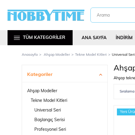
TÜM KATEGORİLER
ANA SAYFA
İNDİRİM
Anasayfa
Ahşap Modeller
Tekne Model Kitleri
Universal Seri
Ahşap
Kategoriler
Ahşap tekne 
Ahşap Modeller
Metal Araç Kitl
Tekne Model Kitleri
Universal Seri
Yeni Ürü
Başlangıç Serisi
Profesyonel Seri