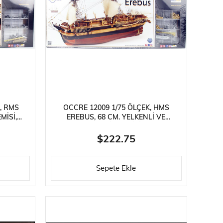
ries
ylar
, RMS
OCCRE 12009 1/75 ÖLÇEK, HMS
MISI,
EREBUS, 68 CM. YELKENLI VE
BUHARLI KEŞIF GEMISI, AHŞAP
MODEL KITI
$222.75
Sepete Ekle