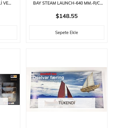
I VE
BAY STEAM LAUNCH-640 MM.-R/C
MISI,
BUH
$148.55
Sepete Ekle
TÜKENDI