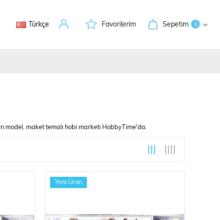
Türkçe
Favorilerim
Sepetim
0
e'nin model, maket temalı hobi marketi HobbyTime'da.
leri
Yeni Ürün