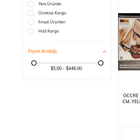
Yeni Ürünler
1/85 ÖLÇEK
Ücretsiz Kargo
1/87 ÖLÇEK
Fırsat Ürünleri
1/90 ÖLÇEK
Hızlı Kargo
Fiyat Aralığı
$5.00 - $446.00
OCCRE 1
CM. YEL