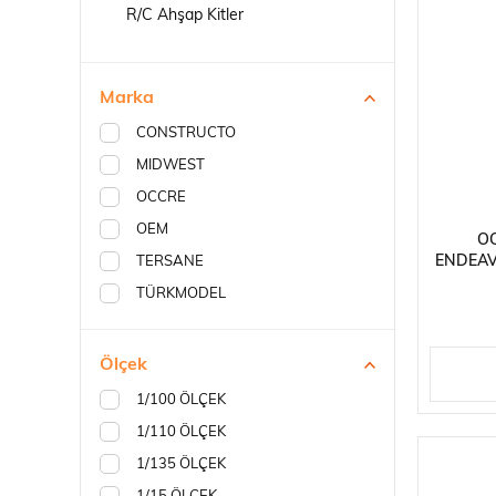
Robotlar
R/C Ahşap Kitler
Marka
CONSTRUCTO
MIDWEST
Plastik Maketl
OCCRE
OEM
OC
ENDEAV
TERSANE
1934, 
TÜRKMODEL
Ölçek
1/100 ÖLÇEK
1/110 ÖLÇEK
1/135 ÖLÇEK