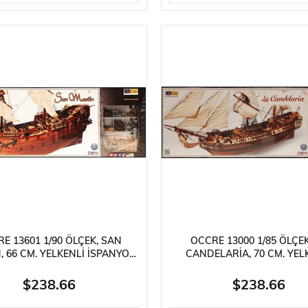
E 13601 1/90 ÖLÇEK, SAN
OCCRE 13000 1/85 ÖLÇEK
, 66 CM. YELKENLI İSPANYOL
CANDELARIA, 70 CM. YEL
YONU, AHŞAP MODEL KITI
AKDENIZ BOMBA GEMISI, 
MODEL KITI
$238.66
$238.66