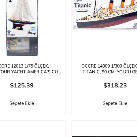
Güneş Enerjili Kitler
Lego Teknik Serisi
Faller Basic Se
er
Oyuncaklar
Hediyelik Eşyalar
Elektrikli Kayka
CRE 12013 1/75 ÖLÇEK,
OCCRE 14009 1/300 ÖLÇEK
OUR YACHT AMERICA'S CUP
TITANIC, 90 CM. YOLCU GE
53 CM. YELKENLI YAT, AHŞAP
AHŞAP MODEL KITI
MODEL KITI
$125.39
$318.23
Sepete Ekle
Sepete Ekle