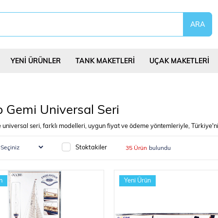
YENİ ÜRÜNLER
TANK MAKETLERİ
UÇAK MAKETLERİ
 Gemi Universal Seri
universal seri, farklı modelleri, uygun fiyat ve ödeme yöntemleriyle, Türkiy
eri
Uçurtmalar
Yap Bozlar
Bilim Deney Set
Stoktakiler
35 Ürün
n
Yeni Ürün