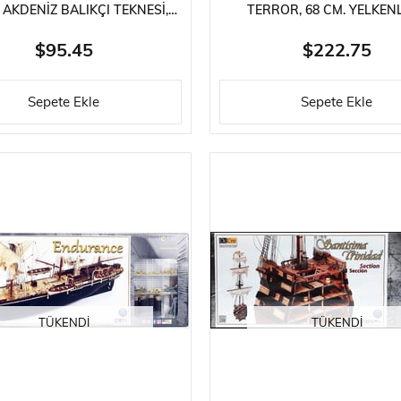
 AKDENIZ BALIKÇI TEKNESI,
TERROR, 68 CM. YELKENL
AHŞAP MODEL KITI
BUHARLI İNGILIZ KEŞIF GE
AHŞAP MODEL KITI
$95.45
$222.75
Sepete Ekle
Sepete Ekle
TÜKENDI
TÜKENDI