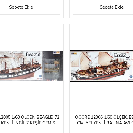
Sepete Ekle
Sepete Ekle
2005 1/60 ÖLÇEK, BEAGLE, 72
OCCRE 12006 1/60 ÖLÇEK, ES
LKENLI İNGILIZ KEŞIF GEMISI,
CM. YELKENLI BALINA AVI G
AHŞAP MODEL KITI
AHŞAP MODEL KITI