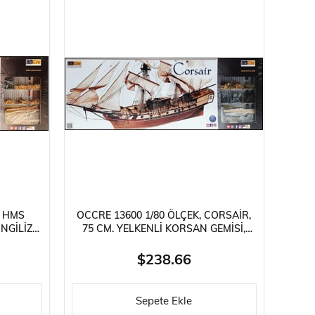
, HMS
OCCRE 13600 1/80 ÖLÇEK, CORSAIR,
İNGILIZ
75 CM. YELKENLI KORSAN GEMISI,
KITI
AHŞAP MODEL KITI
$238.66
Sepete Ekle