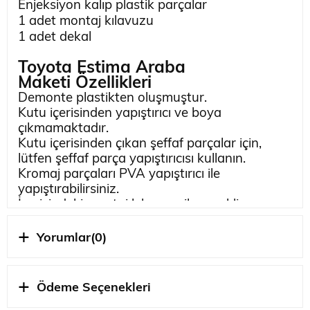
Enjeksiyon kalıp plastik parçalar
1 adet montaj kılavuzu
1 adet dekal
Toyota Estima Araba
Maketi
Özellikleri
Demonte plastikten oluşmuştur.
Kutu içerisinden yapıştırıcı ve boya
çıkmamaktadır.
Kutu içerisinden çıkan şeffaf parçalar için,
lütfen şeffaf parça yapıştırıcısı kullanın.
Kromaj parçaları PVA yapıştırıcı ile
yapıştırabilirsiniz.
İçerisindeki montaj kılavuzu ile gerekli
birleştirme işlemlerini yapabilirsiniz.
Dekal çıkartmalarını yapıştırırken, dekal
Yorumlar
(0)
solüsyonlarını kullanabilirsiniz.
Kılavuzda belirtilen renklerle boyamanız
gereklidir.
Ödeme Seçenekleri
BU ÜRÜNÜ BİTİRMEK İÇİN İHTİYACINIZ