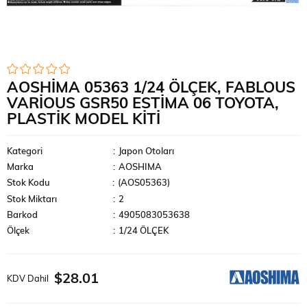
AOSHIMA 05363 1/24 ÖLÇEK, FABLOUS
VARIOUS GSR50 ESTIMA 06 TOYOTA,
PLASTIK MODEL KITI
Kategori
:
Japon Otoları
Marka
:
AOSHIMA
Stok Kodu
(AOS05363)
Stok Miktarı
:
2
Barkod
:
4905083053638
Ölçek
:
1/24 ÖLÇEK
$28.01
KDV Dahil