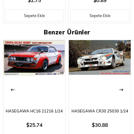
$2.75
$0.89
BIÇAĞI- 5 YEDEK UÇ İLE
-320/800 GRID- 180 X 30 X 4
Sepete Ekle
Sepete Ekle
MM.
Benzer Ürünler
HASEGAWA HC16 21216 1/24
HASEGAWA CR30 25030 1/24
ÖLÇEK, TOYOTA CELICA
ÖLÇEK, LANCIA 037 (1984
$25.74
$30.88