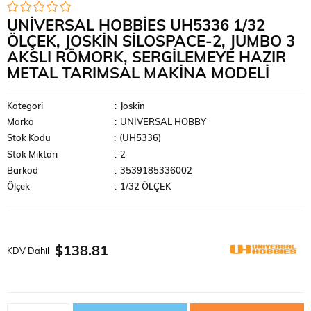
UNIVERSAL HOBBIES UH5336 1/32
ÖLÇEK, JOSKIN SILOSPACE-2, JUMBO 3
AKSLI RÖMORK, SERGILEMEYE HAZIR
METAL TARIMSAL MAKINA MODELI
Kategori
:
Joskin
Marka
:
UNIVERSAL HOBBY
Stok Kodu
(UH5336)
Stok Miktarı
:
2
Barkod
:
3539185336002
Ölçek
:
1/32 ÖLÇEK
$138.81
KDV Dahil