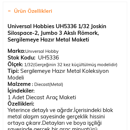
Ürün Özellikleri
Universal Hobbies UH5336 1/32 Joskin
Silospace-2, Jumbo 3 Akslı Römork,
Sergilemeye Hazır Metal Maketi
Marka
:
Unıversal Hobby
Stok Kodu:
UH5336
Ölçek
:
1/32(Gerçeğinin 32 kez küçültülmüş modelidir)
Tipi
:
Sergilemeye Hazır Metal Koleksiyon
Modeli
Malzeme
:
Diecast(Metal)
İçindekiler
:
1 Adet Diecast Araç Maketi
Özellikleri:
Yeterince detaylı ve ağırdır.İçerisindeki blok
metal alaşım sayesinde gerçeklik hissini
ortaya çıkarır.Detayları ve boya işçiliği
sayesinde gerçek bir araç minyatürü