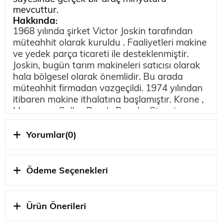
mevcuttur.
Hakkında
:
1968 yılında şirket Victor Joskin tarafından
müteahhit olarak kuruldu . Faaliyetleri makine
ve yedek parça ticareti ile desteklenmiştir.
Joskin, bugün tarım makineleri satıcısı olarak
hala bölgesel olarak önemlidir. Bu arada
müteahhit firmadan vazgeçildi. 1974 yılından
itibaren makine ithalatına başlamıştır. Krone ,
Monosem, Sulky-Burel , Rauch , Strautmann ,
Ålö-Quicke ve Hardi gibi markalar Belçika'da
Joskin tarafından temsil edilmektedir. 1984
Yorumlar
(0)
yılında sıvı gübre varillerinin üretimine başlandı
. 1990'larda, teslimat programı tarımsal
damperleri içerecek şekilde
Ödeme Seçenekleri
genişletildişantiyelere uygun damperli
kamyonların yanı sıra . Trzcianka, Polonya
(1999) ve Bourges, Fransa'da (2002) ek
Ürün Önerileri
üretim tesisleri kuruldu. 2007 yılında yan