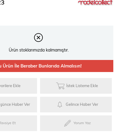
23
ries
Ürün stoklarımızda kalmamıştır.
ylar
u Ürün İle Beraber Bunlarıda Almalısın!
orilere Ekle
İstek Listeme Ekle
üşünce Haber Ver
Gelince Haber Ver
Tavsiye Et
Yorum Yaz