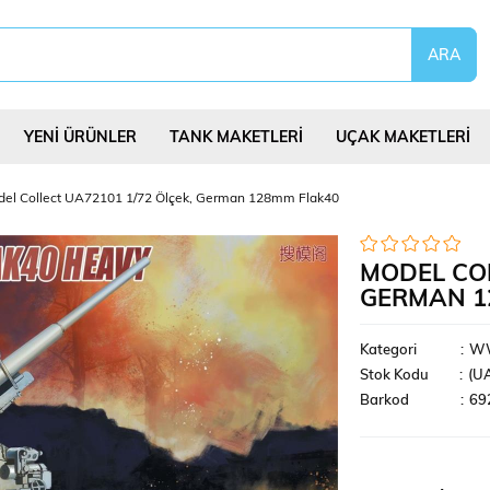
YENİ ÜRÜNLER
TANK MAKETLERİ
UÇAK MAKETLERİ
el Collect UA72101 1/72 Ölçek, German 128mm Flak40
MODEL COL
GERMAN 1
eri
Uçurtmalar
Yap Bozlar
Bilim Deney Set
Kategori
:
WW
Stok Kodu
(U
Barkod
:
69