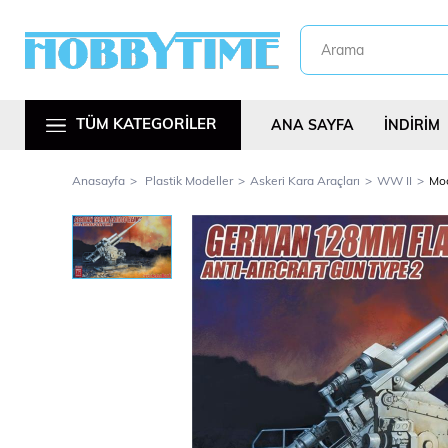
TÜM KATEGORİLER
ANA SAYFA
İNDİRİM
Anasayfa
Plastik Modeller
Askeri Kara Araçları
WW II
Mod
Metal Araç Kitl