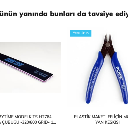
ünün yanında bunları da tavsiye edi
Yeni Ürün
YTIME MODELKITS HT764
PLASTIK MAKETLER İÇIN M
 ÇUBUĞU -320/800 GRID- 180
YAN KESKISI