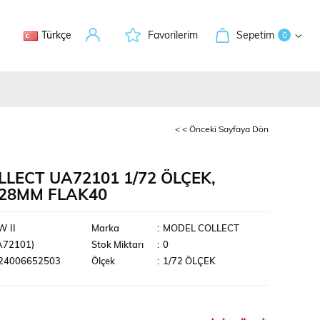
Türkçe
Favorilerim
Sepetim
0
< < Önceki Sayfaya Dön
LECT UA72101 1/72 ÖLÇEK,
28MM FLAK40
leri
 II
Marka
:
MODEL COLLECT
A72101)
Stok Miktarı
:
0
24006652503
Ölçek
:
1/72 ÖLÇEK