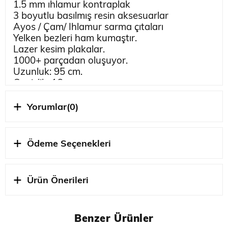
1.5 mm ıhlamur kontraplak
3 boyutlu basılmış resin aksesuarlar
Ayos / Çam/ Ihlamur sarma çıtaları
Yelken bezleri ham kumaştır.
Lazer kesim plakalar.
1000+ parçadan oluşuyor.
Uzunluk: 95 cm.
Genişlik: 16 cm.
Yükseklik: 40 cm.
İçerisinde yapıştırıcı bulunmaz.
Yorumlar
(0)
İçerisinde yapım klavuzu
bulunmaz
.Aşağıdaki
detaylı planı bilgisayarınıza indirerek rahatlıkla
birleştirebilirsiniz.
Ödeme Seçenekleri
BU ÜRÜNÜ BİTİRMEK İÇİN İHTİYACINIZ
OLAN MALZEMELERİ SAYFANIN EN
ALTINDA BULABİLİRSİNİZ
Ürün Önerileri
BOHUSLAN-PLAN
Benzer Ürünler