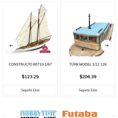
CONSTRUCTO 80710 1/67
TÜRK MODEL 1/12 126
ÖLÇEK, ALTAIR, AHŞAP TEKNE
BEŞIKTAŞ MOTORU, 77 CM.
$123.29
$206.39
KITI
AHŞAP MODEL KITI
Sepete Ekle
Sepete Ekle