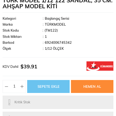
TÜRK MODEL 1/12 122 SANDAL, 35 CM.
AHŞAP MODEL KITI
Kategori
:
Başlangıç Serisi
Marka
:
TÜRKMODEL
Stok Kodu
(TM122)
Stok Miktarı
:
1
Barkod
:
6924006745342
Ölçek
:
1/12 ÖLÇEK
$39.91
KDV Dahil
Kritik Stok