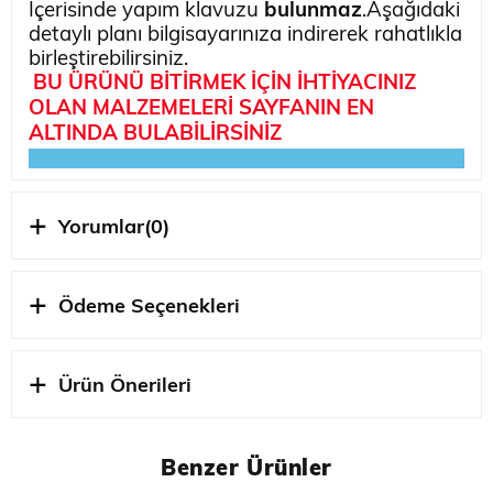
İçerisinde yapım klavuzu
bulunmaz
.Aşağıdaki
detaylı planı bilgisayarınıza indirerek rahatlıkla
birleştirebilirsiniz.
BU ÜRÜNÜ BİTİRMEK İÇİN İHTİYACINIZ
OLAN MALZEMELERİ SAYFANIN EN
ALTINDA BULABİLİRSİNİZ
☛ Ürünün Detaylı Fotoğrafları İçin Tıklayınız ☚
Yorumlar
(0)
Sandal Ahşap Gemi Maket Kiti Planı
Ödeme Seçenekleri
Ürün Önerileri
Ölçek
1/12 ÖLÇEK
Benzer Ürünler
STOK
DIGERLERI