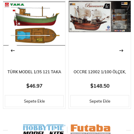
DURUMU
TÜRK MODEL 1/35 121 TAKA
OCCRE 12002 1/100 ÖLÇEK,
KARADENIZ BALIKÇI TEKNESI,
BUCCANEER, 57 CM. YELKENLI
$46.97
$148.50
38 CM. AHŞAP MODEL KITI
KORSAN GEMISI, AHŞAP
Sepete Ekle
Sepete Ekle
MODEL KITI