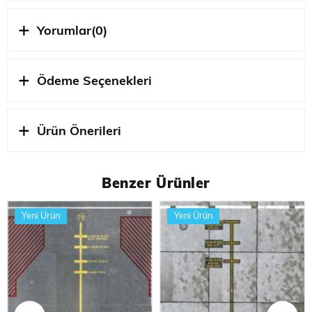
tasarlanmış karton parking plate, modelinizin daha
gerçekçi ve estetik görünmesini sağlar. Bu ürün, özellikle
Yorumlar
(0)
1/144 ölçekli modellerle uyumlu olup, dekoratif amaçlı
kullanılabilir. Parking plate, model araçlarını veya
uçakları sergilemek için mükemmel bir zemin oluşturur.
Tasarımı, her ayrıntıyı düşünerek hazırlanmış olup, şık ve
Ödeme Seçenekleri
profesyonel bir hava yaratır.
Ürün Önerileri
Ölçek
1/144 ÖLÇEK
STOK
YENI
DURUMU
Benzer Ürünler
Yeni Ürün
Yeni Ürün