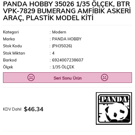
PANDA HOBBY 35026 1/35 ÖLÇEK, BTR
VPK-7829 BUMERANG AMFIBIK ASKERI
ARAÇ, PLASTIK MODEL KITI
Kategori
:
Modern
Marka
:
PANDA HOBBY
Stok Kodu
(PH35026)
Stok Miktarı
:
4
Barkod
:
6924007238607
Ölçek
:
1/35 ÖLÇEK
$46.34
KDV Dahil