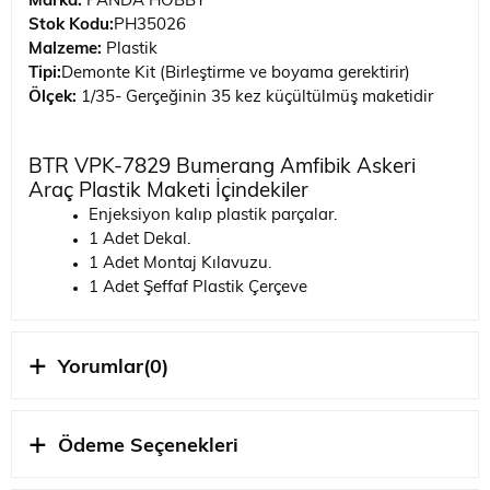
Marka:
PANDA HOBBY
Stok Kodu:
PH35026
Malzeme:
Plastik
Tipi:
Demonte Kit (Birleştirme ve boyama gerektirir)
Ölçek:
1/35- Gerçeğinin 35 kez küçültülmüş maketidir
BTR VPK-7829 Bumerang Amfibik Askeri
Araç Plastik Maketi İçindekiler
Enjeksiyon kalıp plastik parçalar.
1 Adet Dekal.
1 Adet Montaj Kılavuzu.
1 Adet Şeffaf Plastik Çerçeve
Askeri Araç Maketi Özellikleri
Demonte plastikten oluşmuştur.
Yorumlar
(0)
Kutu içinden yapıştırıcı ve boya çıkmamaktadır.
BTR VPK-7829 Bumerang Amfibik ölçekli
maketidir.
Ödeme Seçenekleri
Kılavuzda belirtilen renklerle boyamanız tavsiye
edilir.