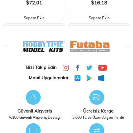
2 VE 4 ZAMANLI,MODEL UÇAK
MODEL ARABA YAKITI, 1 LITRE
$72.01
$16.18
VE HELIKOPTER YAKITI, 5
Sepete Ekle
Sepete Ekle
LITRE
Bizi Takip Edin
Mobil Uygulamalar
Güvenli Alışveriş
Ücretsiz Kargo
%100 Güvenli Alışveriş Desteği
3.000 TL ve Üzeri Alışverillerde