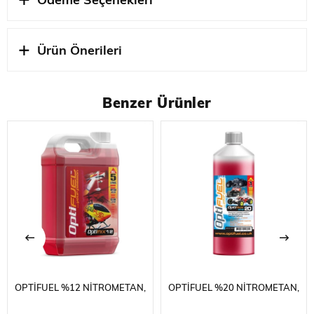
Ödeme Seçenekleri
Hobbytime Yorumu
RC araçlarınızın performansının artması ve uzun ömürlü
olması için OptiFUEL yakıtları kullanmanızı tavsiye
Ürün Önerileri
ediyoruz. Nitrometan oranı ne kadar yüksek olursa o
kadar iyi olur gibi bir hataya düşmeyin.5lt'lik bir kap
olarak tedarik edilir. %20 nitrometan karışımlıdır.
Benzer Ürünler
OPTIFUEL Hakkında
HPI Racing ile birlikte geliştirilen OptiFuel, Birleşik
Krallık'ta en katı koşullar altında hazırlanmıştır. %16 ile
%30 arasında değişen nitro içeriği yelpazesinde bulunan
OptiFuel, her Radyo Kontrollü otomobil ve kamyon
kullanıcısına uygun bir nitro yakıta sahiptir.
STOK
DIGERLERI
DURUMU
OPTIFUEL %12 NITROMETAN,
OPTIFUEL %20 NITROMETAN,