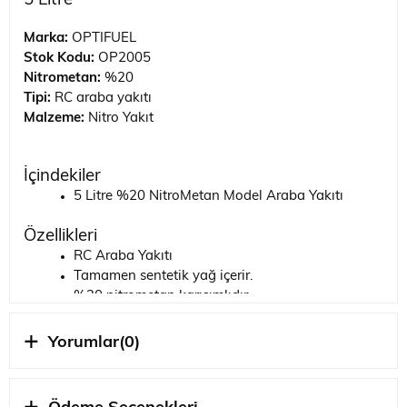
5 Litre
Marka:
OPTIFUEL
Stok Kodu:
OP2005
Nitrometan:
%20
Tipi:
RC araba yakıtı
Malzeme:
Nitro Yakıt
İçindekiler
5 Litre %20 NitroMetan Model Araba Yakıtı
Özellikleri
RC Araba Yakıtı
Tamamen sentetik yağ içerir.
%20 nitrometan karışımlıdır.
BU ÜRÜNÜ BİTİRMEK İÇİN İHTİYACINIZ OLAN
Yorumlar
(0)
MALZEMELERİ SAYFANIN EN ALTINDA BULABİLİRSİNİZ