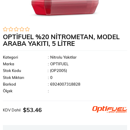
OPTIFUEL %20 NITROMETAN, MODEL
ARABA YAKITI, 5 LITRE
Kategori
:
Nitrolu Yakıtlar
Marka
:
OPTIFUEL
Stok Kodu
(OP2005)
Stok Miktarı
:
0
Barkod
:
6924007318828
Ölçek
:
$53.46
KDV Dahil