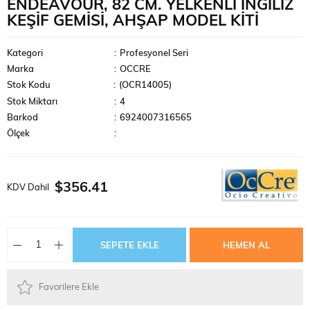
ENDEAVOUR, 82 CM. YELKENLI İNGILIZ
KEŞIF GEMISI, AHŞAP MODEL KITI
Kategori
:
Profesyonel Seri
Marka
:
OCCRE
Stok Kodu
(OCR14005)
Stok Miktarı
:
4
Barkod
:
6924007316565
Ölçek
:
$356.41
KDV Dahil
Favorilere Ekle