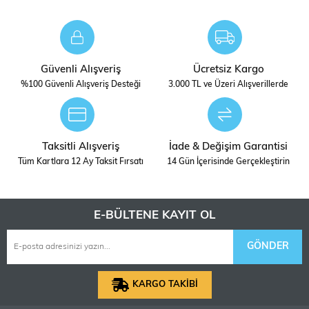
olacak bir topluluk oluşturmak . Modelleme, dünyayı
farklı gözlerle görmemize yardımcı olur. OcCre'de
modelleyicilerin çalışmalarını paylaşmak, görünür kılmak
ve takdir etmek istiyor. Tüm bu coşku sayesinde,
Güvenli Alışveriş
Ücretsiz Kargo
ürünlerini daha da geliştirmeleri için onlara ilham veren
%100 Güvenli Alışveriş Desteği
3.000 TL ve Üzeri Alışverillerde
ve tutkularını gelecek nesillere aktaran bilgiyi
paylaşıyorlar.
ocr12003 1xyFWeNM6yVRSfzlC4ruHNwLW3sqxCm8l/
Taksitli Alışveriş
İade & Değişim Garantisi
Tüm Kartlara 12 Ay Taksit Fırsatı
14 Gün İçerisinde Gerçekleştirin
Ölçek
1/85 ÖLÇEK
STOK
DIGERLERI
E-BÜLTENE KAYIT OL
DURUMU
GÖNDER
KARGO TAKİBİ