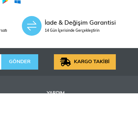
İade & Değişim Garantisi
rsatı
14 Gün İçerisinde Gerçekleştirin
GÖNDER
KARGO TAKİBİ
YARDIM
0312 438 40 31
lvarı Cezayir
siparis@hobbytime.com.tr
/A Çankaya
- Türkiye