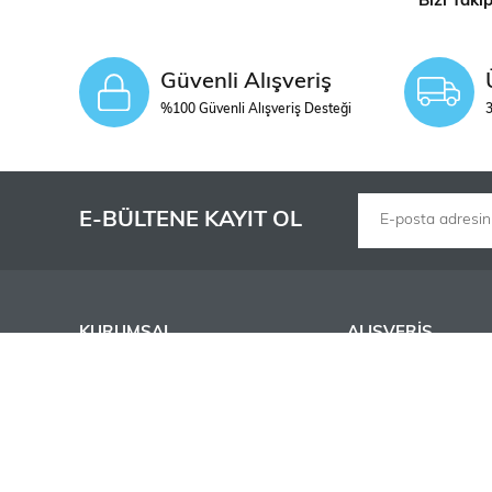
Bizi Taki
Güvenli Alışveriş
%100 Güvenli Alışveriş Desteği
3
E-BÜLTENE KAYIT OL
KURUMSAL
ALIŞVERİŞ
Hakkımızda
Kargo ve Teslimat
İş Ortaklarımız
Alışveriş Sepetim
Bayilik Başvurusu
Sipariş Takip
S.S.S