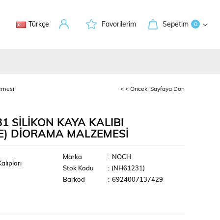
Türkçe
Favorilerim
Sepetim
0
emesi
< < Önceki Sayfaya Dön
1 SILIKON KAYA KALIBI
E) DIORAMA MALZEMESI
leri
Marka
:
NOCH
alıpları
Stok Kodu
(NH61231)
Barkod
:
6924007137429