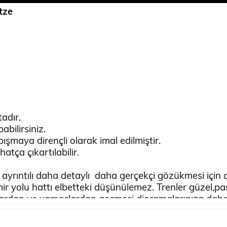
tze
adır.
abilirsiniz.
şmaya dirençli olarak imal edilmiştir.
atça çıkartılabilir.
yrıntılı daha detaylı daha gerçekçi gözükmesi için da
ir yolu hattı elbetteki düşünülemez. Trenler güzel,
klardan ve yamaçlardan geçmesi dioramalarınıza daha
 daha doğal bir görünüme kavuşturmak için NOCH mark
alı tercihi olmaya devam ediyor.