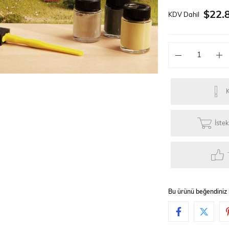
Güneş Enerjili Kitler
Lego Teknik Serisi
Faller Basic Se
$22.
KDV Dahil
er
Oyuncaklar
Hediyelik Eşyalar
Elektrikli Kayka
K
İste
Bu ürünü beğendiniz