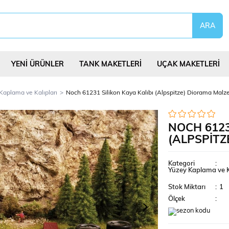
YENİ ÜRÜNLER
TANK MAKETLERİ
UÇAK MAKETLERİ
Kaplama ve Kalıpları
Noch 61231 Silikon Kaya Kalıbı (Alpspitze) Diorama Malz
NOCH 6123
(ALPSPITZ
eri
Uçurtmalar
Yap Bozlar
Bilim Deney Set
Kategori
:
Yüzey Kaplama ve K
Stok Miktarı
:
1
Ölçek
: