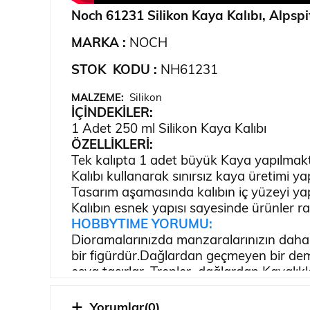
Noch 61231 Silikon Kaya Kalıbı, Alpspi
MARKA :
NOCH
STOK KODU :
NH61231
MALZEME:
Silikon
İÇİNDEKİLER:
1 Adet 250 ml Silikon Kaya Kalıbı
ÖZELLİKLERİ
:
Tek kalıpta 1 adet büyük Kaya yapılmakt
Kalıbı kullanarak sınırsız kaya üretimi yap
Tasarım aşamasında kalıbın iç yüzeyi yapı
Kalıbın esnek yapısı sayesinde ürünler rah
HOBBYTIME YORUMU:
Dioramalarınızda manzaralarınızın daha a
bir figürdür.Dağlardan geçmeyen bir dem
eşya taşırlar. Trenler dağlardan Kayalı
Modellerinizi daha canlı daha görkemli
modelcilerin ve tasarımcıların bir numar
Yorumlar
(0)