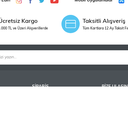
p Edin
Mobil Uygulamalar
Ücretsiz Kargo
Taksitli Alışveriş
.000 TL ve Üzeri Alışverillerde
Tüm Kartlara 12 Ay Taksit Fı
SİPARİŞ
BİZE ULAŞIN
Satış Sözleşmesi
İletişim
Gizlilik ve Güvenlik
Turan Güneş Bu
Ödeme ve Teslimat
Caddesi No:12
Garanti Şartları
Ankara 06550 