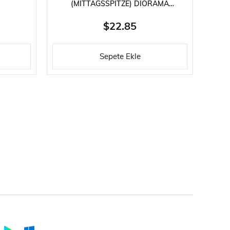
(MITTAGSSPITZE) DIORAMA
(ROT
MALZEMESI
$22.85
Sepete Ekle