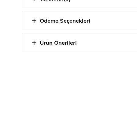
Gelecekte size daha gerçekçi Tasarlanmı
BU ÜRÜNÜ BİTİRMEK İÇİN İHTİYACIN
Ödeme Seçenekleri
Ürün Önerileri
STOK DURUMU