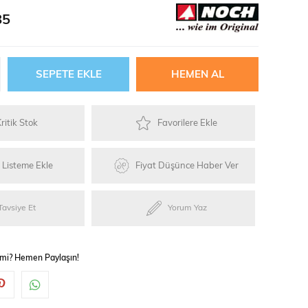
ries
85
ylar
ritik Stok
Favorilere Ekle
k Listeme Ekle
Fiyat Düşünce Haber Ver
Tavsiye Et
Yorum Yaz
 mi? Hemen Paylaşın!