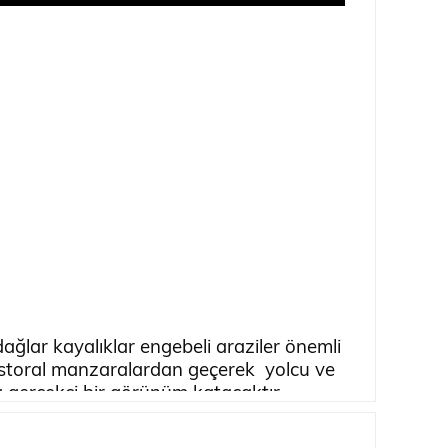
ğlar kayalıklar engebeli araziler önemli
pastoral manzaralardan geçerek yolcu ve
 gerçekçi bir görünüm katacaktır
.
asının tasarlayıp ürettiği bu ürün