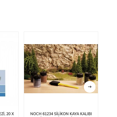
ZI, 20 X
NOCH 61234 SILIKON KAYA KALIBI
NOC