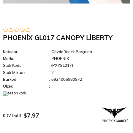
PHOENIX GL017 CANOPY LIBERTY
Kategori
:
Gövde Yedek Parçaları
Marka
:
PHOENIX
Stok Kodu
(PXYGL017)
Stok Miktarı
:
2
Barkod
:
6924006980972
Ölçek
:
$7.97
KDV Dahil