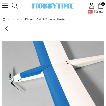
0
Türkçe
Phoenix Gl017 Canopy Liberty