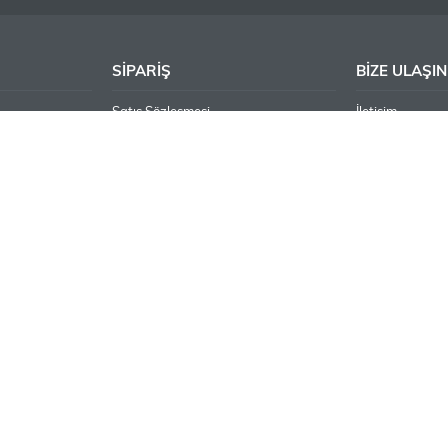
SİPARİŞ
BİZE ULAŞIN
Satış Sözleşmesi
İletişim
Gizlilik ve Güvenlik
Turan Güneş Bu
Ödeme ve Teslimat
Caddesi No:12
Garanti Şartları
Ankara 06550 
Ulus V.D. 145
Ticari Sicil No