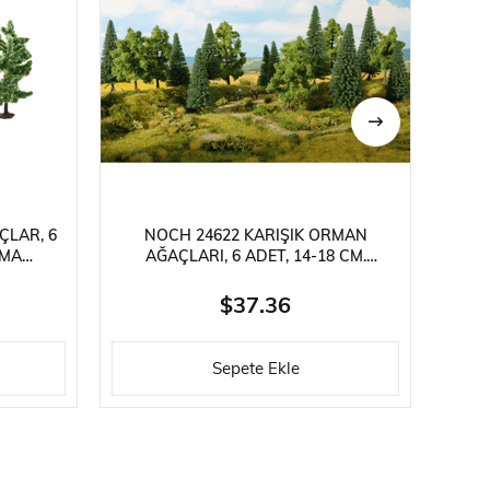
ÇLAR, 6
NOCH 24622 KARIŞIK ORMAN
NOC
AMA
AĞAÇLARI, 6 ADET, 14-18 CM.
DIORAMA MALZEMESI
$37.36
Sepete Ekle