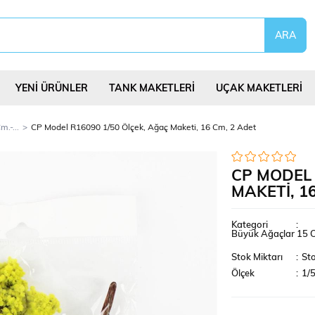
YENİ ÜRÜNLER
TANK MAKETLERİ
UÇAK MAKETLERİ
.-...
CP Model R16090 1/50 Ölçek, Ağaç Maketi, 16 Cm, 2 Adet
CP MODEL 
MAKETI, 1
eri
Uçurtmalar
Yap Bozlar
Bilim Deney Set
Kategori
:
Büyük Ağaçlar 15 Cm
Stok Miktarı
:
Sto
Ölçek
:
1/