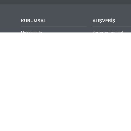
KURUMSAL
ALIŞVERİŞ
Hakkımızda
Kargo ve Teslimat
İş Ortaklarımız
Alışveriş Sepetim
Bayilik Başvurusu
Sipariş Takip
S.S.S