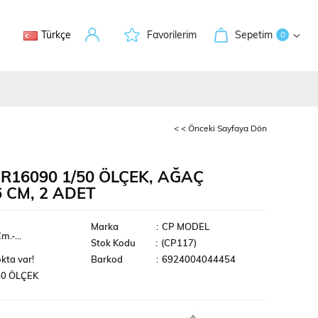
Türkçe
Favorilerim
Sepetim
0
< < Önceki Sayfaya Dön
R16090 1/50 ÖLÇEK, AĞAÇ
6 CM, 2 ADET
leri
Marka
:
CP MODEL
.-...
Stok Kodu
(CP117)
kta var!
Barkod
:
6924004044454
50 ÖLÇEK