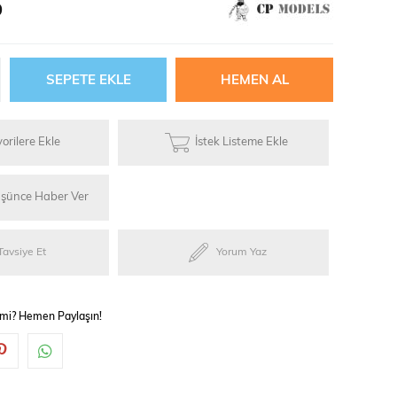
9
ries
orilere Ekle
İstek Listeme Ekle
ylar
üşünce Haber Ver
Tavsiye Et
Yorum Yaz
 mi? Hemen Paylaşın!