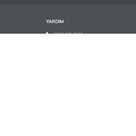
YARDIM
0312 438 40 31
lvarı Cezayir
siparis@hobbytime.com.tr
/A Çankaya
- Türkiye
12139714
 - 108742