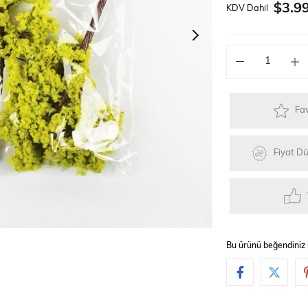
$3.9
KDV Dahil
Güneş Enerjili Kitler
Lego Teknik Serisi
Faller Basic Se
Fav
er
Oyuncaklar
Hediyelik Eşyalar
Elektrikli Kayka
Fiyat D
Bu ürünü beğendiniz