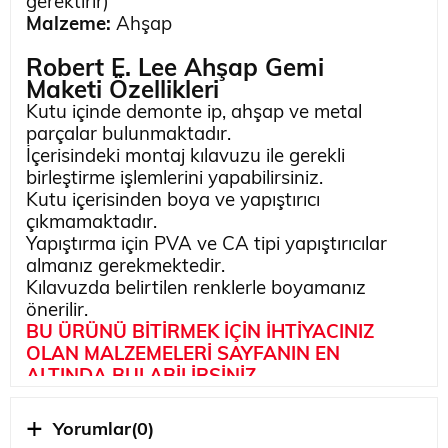
gerektirir)
Malzeme:
Ahşap
Robert E. Lee Ahşap Gemi
Maketi
Özellikleri
Kutu içinde demonte ip, ahşap ve metal
parçalar bulunmaktadır.
İçerisindeki montaj kılavuzu ile gerekli
birleştirme işlemlerini yapabilirsiniz.
Kutu içerisinden boya ve yapıştırıcı
çıkmamaktadır.
Yapıştırma için PVA ve CA tipi yapıştırıcılar
almanız gerekmektedir.
Kılavuzda belirtilen renklerle boyamanız
önerilir.
BU ÜRÜNÜ BİTİRMEK İÇİN İHTİYACINIZ
OLAN MALZEMELERİ SAYFANIN EN
ALTINDA BULABİLİRSİNİZ
Hakkında
SS Robert E. Lee, Newport News, Virginia'da
Yorumlar
(0)
inşa edildi ve yapımını 1924'te bitirdi.