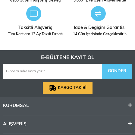
1.400 m (4.700 feet) derinlikte bulunuyordu.
%100 Güvenli Alışveriş Desteği
3.000 TL ve Üzeri Alışverillerde
Ocak 2001'de enkaz bir kez daha tespit edildi,
ancak bu sefer C & C Technologies tarafından
bulundu.
Yaşanan kazadan buna gemi bugün aynı
Taksitli Alışveriş
İade & Değişim Garantisi
noktada yatmaktadır.
Tüm Kartlara 12 Ay Taksit Fırsatı
14 Gün İçerisinde Gerçekleştirin
Ölçek
1/48 ÖLÇEK
E-BÜLTENE KAYIT OL
STOK
DIGERLERI
DURUMU
GÖNDER
KARGO TAKİBİ
KURUMSAL
ALIŞVERİŞ