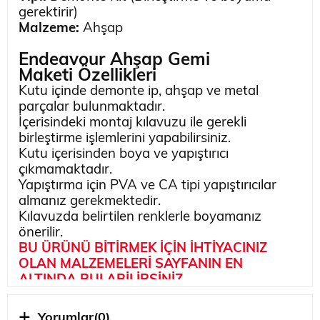
gerektirir)
Malzeme:
Ahşap
Endeavour Ahşap Gemi
Maketi
Özellikleri
Kutu içinde demonte ip, ahşap ve metal
parçalar bulunmaktadır.
İçerisindeki montaj kılavuzu ile gerekli
birleştirme işlemlerini yapabilirsiniz.
Kutu içerisinden boya ve yapıştırıcı
çıkmamaktadır.
Yapıştırma için PVA ve CA tipi yapıştırıcılar
almanız gerekmektedir.
Kılavuzda belirtilen renklerle boyamanız
önerilir.
BU ÜRÜNÜ BİTİRMEK İÇİN İHTİYACINIZ
OLAN MALZEMELERİ SAYFANIN EN
ALTINDA BULABİLİRSİNİZ
Hakkında
HM Bark Endeavor olarak da bilinen HMS
Yorumlar
(0)