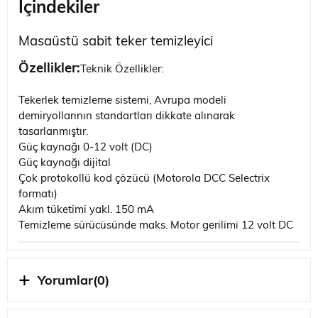
İçindekiler
Masaüstü sabit teker temizleyici
Özellikler:
Teknik Özellikler:
Tekerlek temizleme sistemi, Avrupa modeli
demiryollarının standartları dikkate alınarak
tasarlanmıştır.
Güç kaynağı 0-12 volt (DC)
Güç kaynağı dijital
Çok protokollü kod çözücü (Motorola DCC Selectrix
formatı)
Akım tüketimi yakl. 150 mA
Temizleme sürücüsünde maks. Motor gerilimi 12 volt DC
Ölçek
1/87 ÖLÇEK
Yorumlar
(0)
STOK
SERI SONU
DURUMU