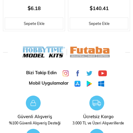
RAY TEMIZLEME SOLÜSYONU
ÖLÇEK, H0-VAKUMLU RAY
$6.18
$140.41
TEMIZLEME WAGONU-A.C. AN
Sepete Ekle
Sepete Ekle
Bizi Takip Edin
Mobil Uygulamalar
Güvenli Alışveriş
Ücretsiz Kargo
%100 Güvenli Alışveriş Desteği
3.000 TL ve Üzeri Alışverillerde