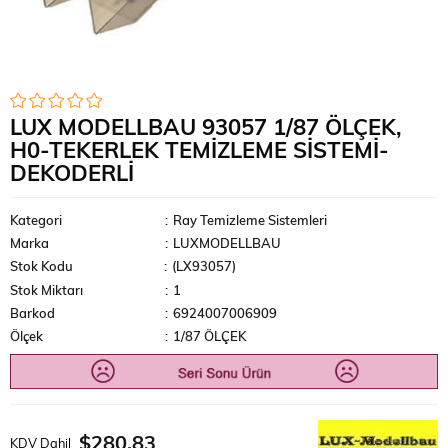
LUX MODELLBAU 93057 1/87 ÖLÇEK,
H0-TEKERLEK TEMIZLEME SISTEMI-
DEKODERLI
Kategori
:
Ray Temizleme Sistemleri
Marka
:
LUXMODELLBAU
Stok Kodu
(LX93057)
Stok Miktarı
:
1
Barkod
:
6924007006909
Ölçek
:
1/87 ÖLÇEK
$280.83
KDV Dahil