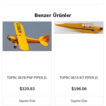
Benzer Ürünler
TOPRC 067B PNP PIPER J3,
TOPRC 067A KIT PIPER J3,
SARI, BRUSHLESS 700KV
SARI, MODEL UÇAK BOŞ
$320.83
$196.06
MOTORLU, ESC, IŞIK SISTEMI,
GÖVDESI
Sepete Ekle
Sepete Ekle
FLAPLI, SERVOLU, KUMANDA