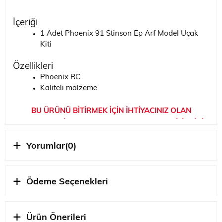
İçeriği
1 Adet Phoenix 91 Stinson Ep Arf Model Uçak
Kiti
Özellikleri
Phoenix RC
Kaliteli malzeme
BU ÜRÜNÜ BİTİRMEK İÇİN İHTİYACINIZ OLAN
MALZEMELERİ SAYFANIN EN ALTINDA BULABİLİRSİNİZ
Yorumlar
(0)
Hobbytime Yorumu
Phoenix 91 Stinson Ep Arf Model Uçak Kiti
Ödeme Seçenekleri
STOK
SERI SONU
DURUMU
Ürün Önerileri