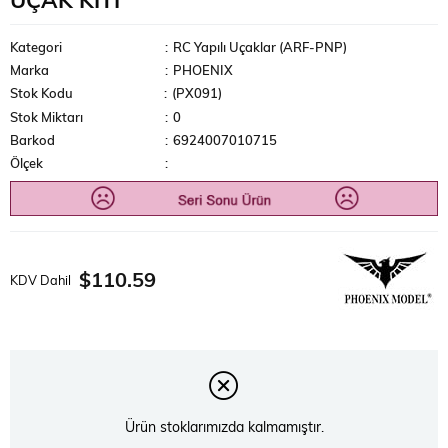
UÇAK KITI
Kategori
:
RC Yapılı Uçaklar (ARF-PNP)
Marka
:
PHOENIX
Stok Kodu
(PX091)
Stok Miktarı
:
0
Barkod
:
6924007010715
Ölçek
:
$110.59
KDV Dahil
Ürün stoklarımızda kalmamıştır.