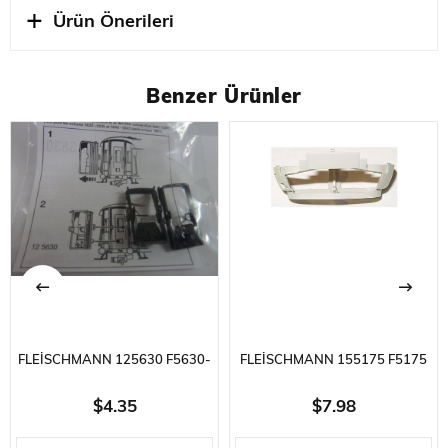
Ürün Önerileri
Benzer Ürünler
FLEISCHMANN 125630 F5630-
FLEISCHMANN 155175 F5175
F5635 YOLCU VAGONLARI IÇIN
IN DEĞIŞTIRILEBILIR ÖN
$4.35
$7.98
KÖRÜK
TAMPONU VE PRO