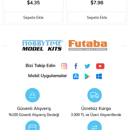
F5635 YOLCU VAGONLARI IÇIN
IN DEĞIŞTIRILEBILIR ÖN
$4.35
$7.98
KÖRÜK
TAMPONU VE PRO
Sepete Ekle
Sepete Ekle
Bizi Takip Edin
Mobil Uygulamalar
Güvenli Alışveriş
Ücretsiz Kargo
%100 Güvenli Alışveriş Desteği
3.000 TL ve Üzeri Alışverillerde