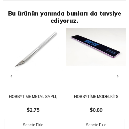
Bu ürünün yanında bunları da tavsiye
ediyoruz.
HOBBYTIME METAL SAPLI,
HOBBYTIME MODELKITS
EMNIYET KAPAKLI MAKET
HT764 ZIMPARA ÇUBUĞU
$2.75
$0.89
BIÇAĞI- 5 YEDEK UÇ İLE
-320/800 GRID- 180 X 30 X 4
Sepete Ekle
Sepete Ekle