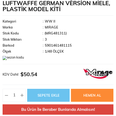
LUFTWAFFE GERMAN VERSION MIELE,
PLASTIK MODEL KITI
Kategori
:
WW II
Marka
:
MIRAGE
Stok Kodu
(MRG481311)
Stok Miktarı
:
3
Barkod
:
5901461481115
Ölçek
:
1/48 ÖLÇEK
$50.54
KDV Dahil
Bu Ürün İle Beraber Bunlarıda Almalısın!