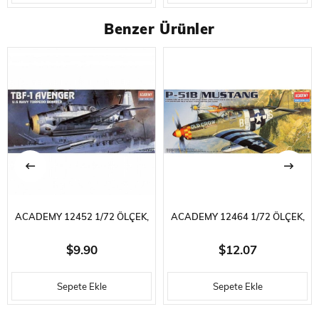
MM.
Benzer Ürünler
ACADEMY 12452 1/72 ÖLÇEK,
ACADEMY 12464 1/72 ÖLÇEK,
TBF-1 AVENGER SAVAŞ
P-51B MUSTANG SAVAŞ
$9.90
$12.07
UÇAĞI, PLASTIK MODEL KITI
UÇAĞI, PLASTIK MODEL KITI
Sepete Ekle
Sepete Ekle