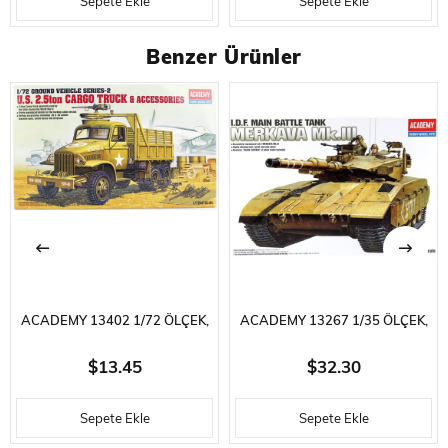
Sepete Ekle
Sepete Ekle
MM.
Benzer Ürünler
ACADEMY 13402 1/72 ÖLÇEK,
ACADEMY 13267 1/35 ÖLÇEK,
AMERIKAN. 2.5 TON KARGO
I.D.F. MERKAVA MK.III MAIN
$13.45
$32.30
KAMYONU VE AKSESUARLARI
BATTLE TANKI, PLASTIK
Sepete Ekle
Sepete Ekle
DEMONTE, PLASTIK MAKET
MODEL KITI