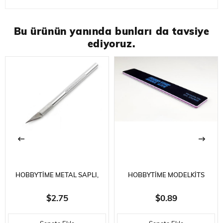
Bu ürünün yanında bunları da tavsiye
ediyoruz.
HOBBYTIME METAL SAPLI,
HOBBYTIME MODELKITS
EMNIYET KAPAKLI MAKET
HT764 ZIMPARA ÇUBUĞU
$2.75
$0.89
BIÇAĞI- 5 YEDEK UÇ İLE
-320/800 GRID- 180 X 30 X 4