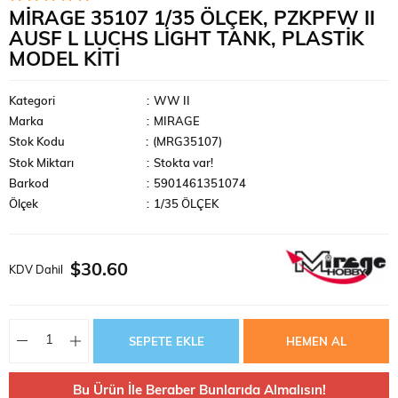
MIRAGE 35107 1/35 ÖLÇEK, PZKPFW II
AUSF L LUCHS LIGHT TANK, PLASTIK
MODEL KITI
Kategori
:
WW II
Marka
:
MIRAGE
Stok Kodu
(MRG35107)
Stok Miktarı
:
Stokta var!
Barkod
:
5901461351074
Ölçek
:
1/35 ÖLÇEK
$30.60
KDV Dahil
Bu Ürün İle Beraber Bunlarıda Almalısın!