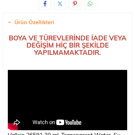
Ürün Özellikleri
BOYA VE TÜREVLERİNDE İADE VEYA
DEĞİŞİM HİÇ BİR ŞEKİLDE
YAPILMAMAKTADIR.