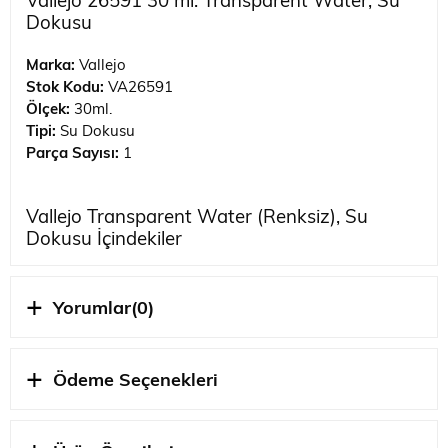
Vallejo 26591 30 ml. Transparent Water, Su
Dokusu
Marka:
Vallejo
Stok Kodu:
VA26591
Ölçek:
30ml.
Tipi:
Su Dokusu
Parça Sayısı:
1
Vallejo Transparent Water (Renksiz), Su
Dokusu İçindekiler
1 Adet 30 ml. Su Dokusu
Su Dokusu Özellikleri
Yorumlar
(0)
Hareketli su efekti oluşturur ve çoğaltır.
Dalga ve zirve şekillendirir.
Ödeme Seçenekleri
Vallejo Hakkında
1980'lerin sonlarına doğru Vallejo, plastik,ahşap yada
metal modelleri boyamak için özel olarak formüle edilmiş