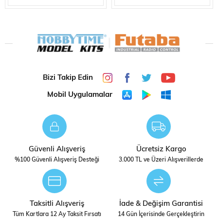
Vallejo su dokusu, hareket eden sığ suları, dalgaları ve
zirveleri şekillendirmek için mükemmel şeffaf bir jeldir.
Uygulamanın kalınlığına bağlı olarak yaklaşık 24 saat
içinde şeffaf ve parlak bir görünüm elde edecek şekilde
kurur.
Vallejo Diorama Su ve Çamur Kataloğu
Bizi Takip Edin
Mobil Uygulamalar
STOK
DIGERLERI
DURUMU
Güvenli Alışveriş
Ücretsiz Kargo
%100 Güvenli Alışveriş Desteği
3.000 TL ve Üzeri Alışverillerde
Taksitli Alışveriş
İade & Değişim Garantisi
Tüm Kartlara 12 Ay Taksit Fırsatı
14 Gün İçerisinde Gerçekleştirin