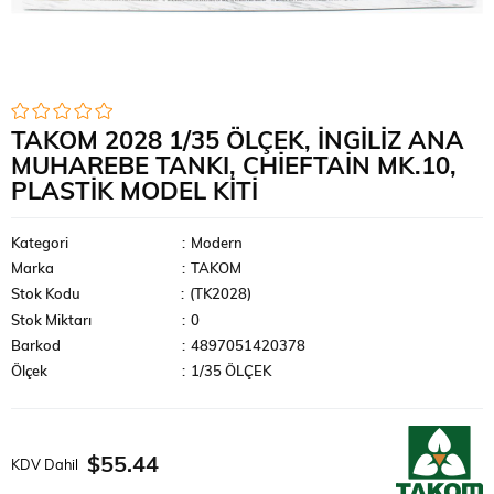
TAKOM 2028 1/35 ÖLÇEK, İNGILIZ ANA
MUHAREBE TANKI, CHIEFTAIN MK.10,
PLASTIK MODEL KITI
Kategori
:
Modern
Marka
:
TAKOM
Stok Kodu
(TK2028)
Stok Miktarı
:
0
Barkod
:
4897051420378
Ölçek
:
1/35 ÖLÇEK
$55.44
KDV Dahil