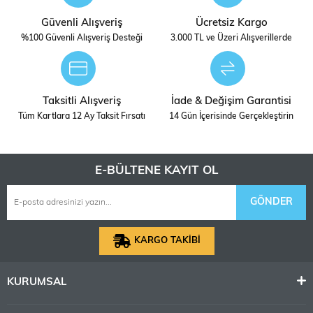
olmak üzere çok çeşitli olağanüstü modeller piyasaya
Güvenli Alışveriş
Ücretsiz Kargo
sürdü. Ayrıca farklı dönemlere ait zırhlı araç, piyade
%100 Güvenli Alışveriş Desteği
3.000 TL ve Üzeri Alışverillerde
savaş aracı (IFV) ve diğer askeri araçların modellerini de
ürettiler. Takom, tank ve zırhlı araçların yanı sıra uçak,
gemi ve sivil araçlar gibi diğer alanlara da yöneldi. Ancak
asıl odak noktası askeri modeller olmaya devam ediyor.
Taksitli Alışveriş
İade & Değişim Garantisi
Tüm Kartlara 12 Ay Taksit Fırsatı
14 Gün İçerisinde Gerçekleştirin
☛ Ürünün Detaylı Fotoğrafları İçin Tıklayınız ☚
E-BÜLTENE KAYIT OL
Maket Yapım Kılavuzu
GÖNDER
KARGO TAKİBİ
Ölçek
1/35 ÖLÇEK
KURUMSAL
STOK
DIGERLERI