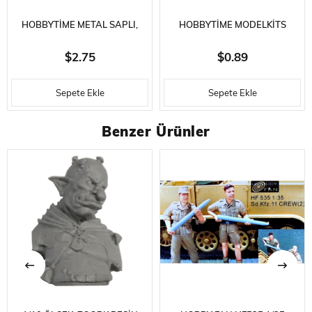
HOBBYTIME METAL SAPLI,
HOBBYTIME MODELKITS
EMNIYET KAPAKLI MAKET
HT764 ZIMPARA ÇUBUĞU
$2.75
$0.89
BIÇAĞI- 5 YEDEK UÇ İLE
-320/800 GRID- 180 X 30 X 4
Sepete Ekle
Sepete Ekle
MM.
Benzer Ürünler