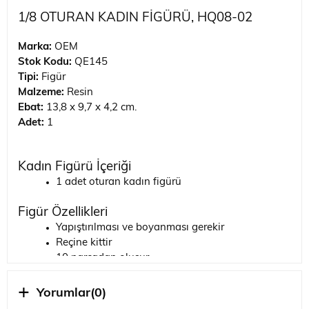
1/8 OTURAN KADIN FİGÜRÜ, HQ08-02
Marka:
OEM
Stok Kodu:
QE145
Tipi:
Figür
Malzeme:
Resin
Ebat:
13,8 x 9,7 x 4,2 cm.
Adet:
1
Kadın Figürü İçeriği
1 adet oturan kadın figürü
Figür Özellikleri
Yapıştırılması ve boyanması gerekir
Reçine kittir
10 parçadan oluşur
BU ÜRÜNÜ BİTİRMEK İÇİN İHTİYACINIZ OLAN
Yorumlar
(0)
MALZEMELERİ SAYFANIN EN ALTINDA BULABİLİRSİNİZ