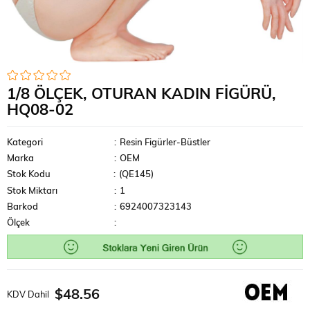
1/8 ÖLÇEK, OTURAN KADIN FIGÜRÜ,
HQ08-02
Kategori
:
Resin Figürler-Büstler
Marka
:
OEM
Stok Kodu
(QE145)
Stok Miktarı
:
1
Barkod
:
6924007323143
Ölçek
:
$48.56
KDV Dahil