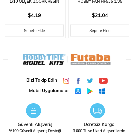
1/10 ÖLÇEK, ZOORK RESIN
HOBBY FAN HF535 1/35
BÜST-5 PARÇA
SDKFZ11 MÜRETTEBATI, 2
$4.19
$21.04
ADET RESIN FIGÜR SETI
Sepete Ekle
Sepete Ekle
Bizi Takip Edin
Mobil Uygulamalar
Güvenli Alışveriş
Ücretsiz Kargo
%100 Güvenli Alışveriş Desteği
3.000 TL ve Üzeri Alışverillerde