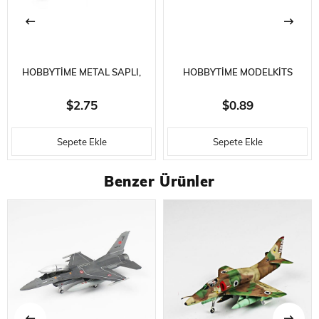
HOBBYTIME METAL SAPLI,
HOBBYTIME MODELKITS
EMNIYET KAPAKLI MAKET
HT764 ZIMPARA ÇUBUĞU
$2.75
$0.89
BIÇAĞI- 5 YEDEK UÇ İLE
-320/800 GRID- 180 X 30 X 4
Sepete Ekle
Sepete Ekle
MM.
Benzer Ürünler