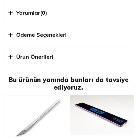
Yorumlar
(0)
Ölçek
1/72 ÖLÇEK
Ödeme Seçenekleri
STOK
OZEL URETIM
DURUMU
Ürün Önerileri
Bu ürünün yanında bunları da tavsiye
ediyoruz.