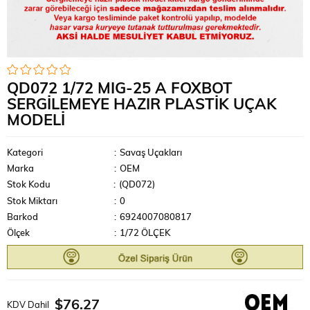
QD072 1/72 MIG-25 A FOXBOT
SERGILEMEYE HAZIR PLASTIK UÇAK
MODELI
Kategori
:
Savaş Uçakları
Marka
:
OEM
Stok Kodu
(QD072)
Stok Miktarı
:
0
Barkod
:
6924007080817
Ölçek
:
1/72 ÖLÇEK
$76.27
KDV Dahil