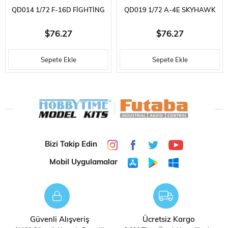
QD014 1/72 F-16D FIGHTING
QD019 1/72 A-4E SKYHAWK
FALCON SERGILEMEYE HAZIR
SERGILEMEYE HAZIR PLASTIK
$76.27
$76.27
PLASTIK UÇAK MODELI
UÇAK MODELI
Sepete Ekle
Sepete Ekle
Bizi Takip Edin
Mobil Uygulamalar
Güvenli Alışveriş
Ücretsiz Kargo