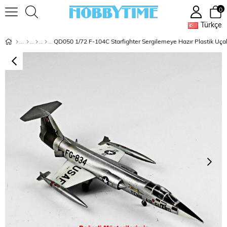
0
Türkçe
QD050 1/72 F-104C Starfighter Sergilemeye Hazır Plastik Uça