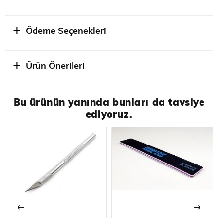
NOT:PİTOT KIRIK
Ölçek
1/72 ÖLÇEK
Ödeme Seçenekleri
STOK
OZEL URETIM
DURUMU
Ürün Önerileri
Bu ürünün yanında bunları da tavsiye
ediyoruz.