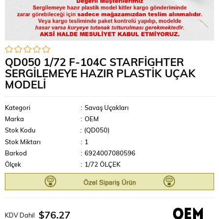
QD050 1/72 F-104C STARFIGHTER
SERGILEMEYE HAZIR PLASTIK UÇAK
MODELI
Kategori
:
Savaş Uçakları
Marka
:
OEM
Stok Kodu
(QD050)
Stok Miktarı
:
1
Barkod
:
6924007080596
Ölçek
:
1/72 ÖLÇEK
$76.27
KDV Dahil