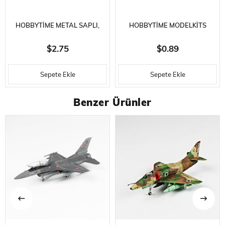
HOBBYTIME METAL SAPLI,
HOBBYTIME MODELKITS
EMNIYET KAPAKLI MAKET
HT764 ZIMPARA ÇUBUĞU
$2.75
$0.89
BIÇAĞI- 5 YEDEK UÇ İLE
-320/800 GRID- 180 X 30 X 4
Sepete Ekle
Sepete Ekle
MM.
Benzer Ürünler