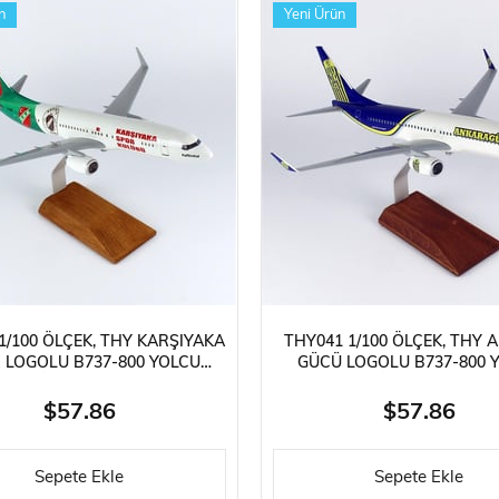
n
Yeni Ürün
1/100 ÖLÇEK, THY KARŞIYAKA
THY041 1/100 ÖLÇEK, THY
 LOGOLU B737-800 YOLCU
GÜCÜ LOGOLU B737-800 
 SERGILEMEYE HAZIR AHŞAP
UÇAĞI, SERGILEMEYE HAZI
STANDLI MODEL
STANDLI MODEL
$57.86
$57.86
Sepete Ekle
Sepete Ekle