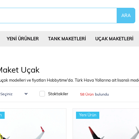
YENİ ÜRÜNLER
TANK MAKETLERİ
UÇAK MAKETLERİ
aket Uçak
ak modelleri ve fiyatları Hobbytime'da. Türk Hava Yollarına ait lisanslı mode
eri
Uçurtmalar
Yap Bozlar
Bilim Deney Set
Stoktakiler
58 Ürün
n
Yeni Ürün