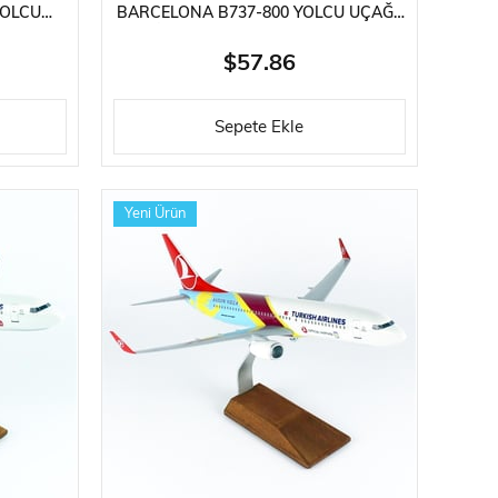
YOLCU
BARCELONA B737-800 YOLCU UÇAĞI,
R AHŞAP
SERGILEMEYE HAZIR AHŞAP STANDLI
MODEL
$57.86
Sepete Ekle
Yeni Ürün