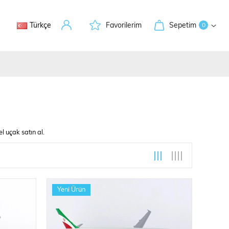
Türkçe
Favorilerim
Sepetim
0
l uçak satın al.
leri
Yeni Ürün