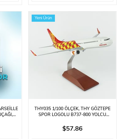
Yeni Ürün
ARSEILLE
THY035 1/100 ÖLÇEK, THY GÖZTEPE
UÇAĞI,
SPOR LOGOLU B737-800 YOLCU
STANDLI
UÇAĞI, SERGILEMEYE HAZIR AHŞAP
STANDLI MODEL
$57.86