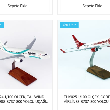
Sepete Ekle
Sepete Ekle
n
Yeni Ürün
24 1/100 ÖLÇEK, TAILWIND
THY025 1/100 ÖLÇEK, CO
SS B737-800 YOLCU UÇAĞI,
AIRLINES B737-800 YOLCU 
EMEYE HAZIR AHŞAP STANDLI
SERGILEMEYE HAZIR AHŞAP 