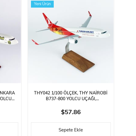
Yeni Ürün
 ANKARA
THY042 1/100 ÖLÇEK, THY NAIROBI
YOLCU
B737-800 YOLCU UÇAĞI,
R AHŞAP
SERGILEMEYE HAZIR AHŞAP STANDLI
MODEL
$57.86
Sepete Ekle