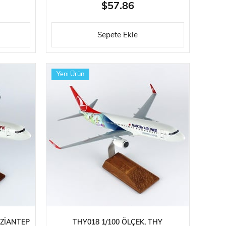
STANDLI MODEL
$57.86
Sepete Ekle
Yeni Ürün
AZIANTEP
THY018 1/100 ÖLÇEK, THY