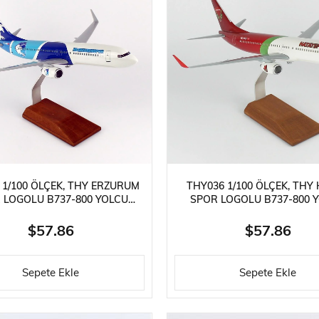
 1/100 ÖLÇEK, THY ERZURUM
THY036 1/100 ÖLÇEK, THY
 LOGOLU B737-800 YOLCU
SPOR LOGOLU B737-800 
 SERGILEMEYE HAZIR AHŞAP
UÇAĞI, SERGILEMEYE HAZI
STANDLI MODEL
STANDLI MODEL
$57.86
$57.86
Sepete Ekle
Sepete Ekle