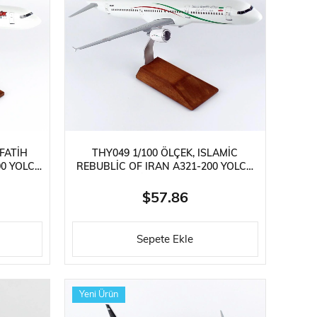
ries
ylar
 FATIH
THY049 1/100 ÖLÇEK, ISLAMIC
0 YOLCU
REBUBLIC OF IRAN A321-200 YOLCU
R AHŞAP
UÇAĞI, SERGILEMEYE HAZIR AHŞAP
STANDLI MODEL
$57.86
Sepete Ekle
Yeni Ürün