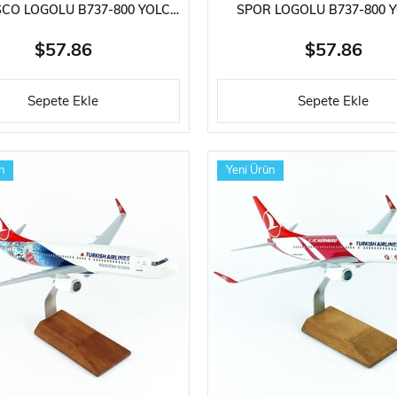
CO LOGOLU B737-800 YOLCU
SPOR LOGOLU B737-800 
 SERGILEMEYE HAZIR AHŞAP
UÇAĞI, SERGILEMEYE HAZI
STANDLI MODEL
STANDLI MODEL
$57.86
$57.86
Sepete Ekle
Sepete Ekle
n
Yeni Ürün