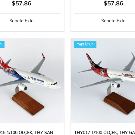
MODEL
MODEL
$57.86
$57.86
Sepete Ekle
Sepete Ekle
n
Yeni Ürün
15 1/100 ÖLÇEK, THY SAN
THY017 1/100 ÖLÇEK, THY G