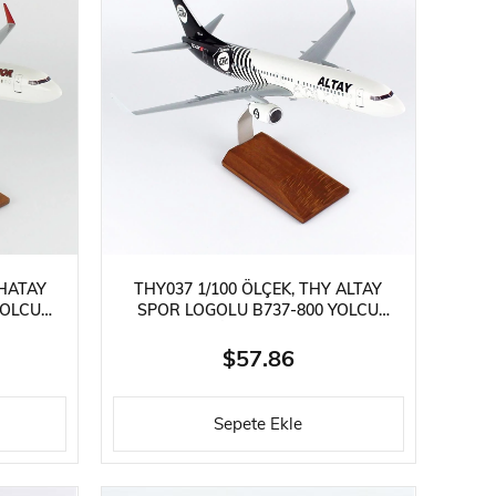
 HATAY
THY037 1/100 ÖLÇEK, THY ALTAY
YOLCU
SPOR LOGOLU B737-800 YOLCU
R AHŞAP
UÇAĞI, SERGILEMEYE HAZIR AHŞAP
STANDLI MODEL
$57.86
Sepete Ekle