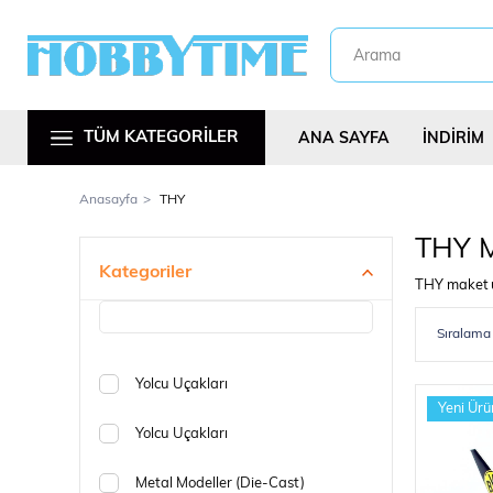
TÜM KATEGORİLER
ANA SAYFA
İNDİRİM
Anasayfa
THY
THY M
Kategoriler
THY maket uç
Metal Araç Kitl
Yolcu Uçakları
Yeni Ürü
Yolcu Uçakları
Metal Modeller (Die-Cast)