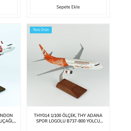
Sepete Ekle
Yeni Ürün
RENDON
THY014 1/100 ÖLÇEK, THY ADANA
UÇAĞI,
SPOR LOGOLU B737-800 YOLCU
STANDLI
UÇAĞI, SERGILEMEYE HAZIR AHŞAP