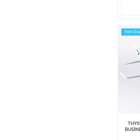
Yeni Ürü
THY0
BUSINE
SERGIL