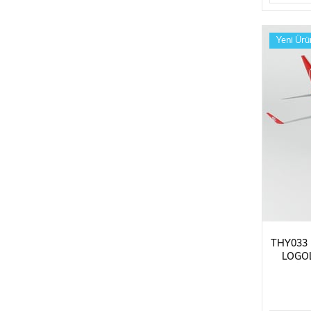
Yeni Ürü
THY033 
LOGOL
SERGIL