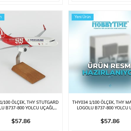
n
Yeni Ürün
1/100 ÖLÇEK, THY STUTGARD
THY034 1/100 ÖLÇEK, THY M
U B737-800 YOLCU UÇAĞI,
LOGOLU B737-800 YOLCU 
EMEYE HAZIR AHŞAP STANDLI
SERGILEMEYE HAZIR AHŞAP 
MODEL
MODEL
$57.86
$57.86