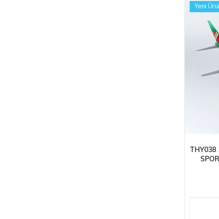
Yeni Ürü
THY038 
SPOR
UÇAĞI,