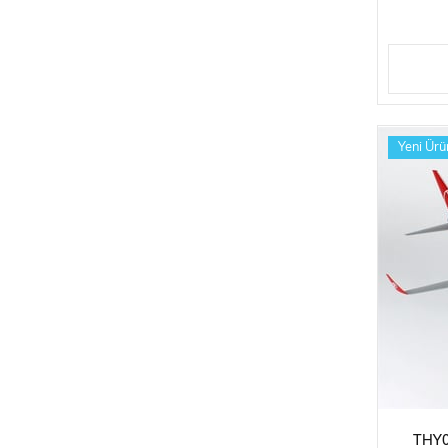
Yeni Ürü
THY0