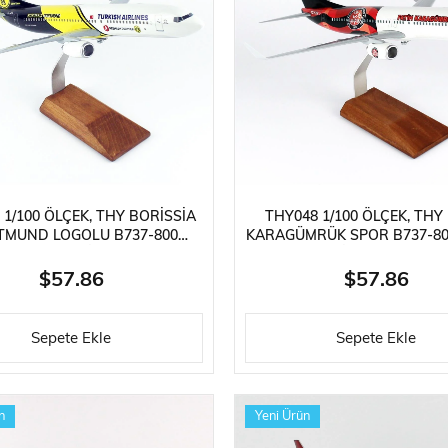
Güneş Enerjili Kitler
Lego Teknik Serisi
Faller Basic Se
er
Oyuncaklar
Hediyelik Eşyalar
Elektrikli Kayka
 1/100 ÖLÇEK, THY BORISSIA
THY048 1/100 ÖLÇEK, THY
TMUND LOGOLU B737-800
KARAGÜMRÜK SPOR B737-80
UÇAĞI, SERGILEMEYE HAZIR
UÇAĞI, SERGILEMEYE HAZI
HŞAP STANDLI MODEL
STANDLI MODEL
$57.86
$57.86
Sepete Ekle
Sepete Ekle
n
Yeni Ürün