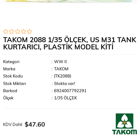
TAKOM 2088 1/35 ÖLÇEK, US M31 TANK
KURTARICI, PLASTIK MODEL KITI
Kategori
:
WW II
Marka
:
TAKOM
Stok Kodu
(TK2088)
Stok Miktarı
:
Stokta var!
Barkod
:
6924007792291
Ölçek
:
1/35 ÖLÇEK
$47.60
KDV Dahil