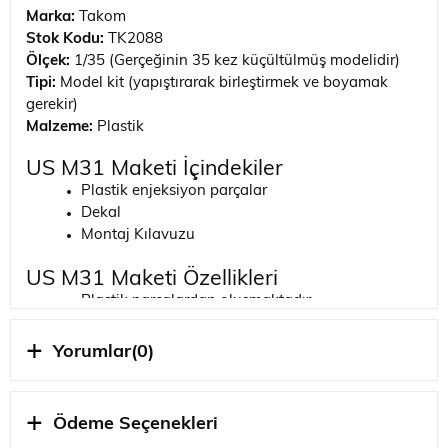
Marka:
Takom
Stok Kodu:
TK2088
Ölçek:
1/35 (Gerçeğinin 35 kez küçültülmüş modelidir)
Tipi:
Model kit (yapıştırarak birleştirmek ve boyamak
gerekir)
Malzeme:
Plastik
US M31 Maketi İçindekiler
Plastik enjeksiyon parçalar
Dekal
Montaj Kılavuzu
US M31 Maketi Özellikleri
Plastik parçalardan oluşmaktadır.
Parçaları yerinden çıkarmak için çerçeve makası
kullanınız.
Yorumlar
(0)
Parçalardaki çapakları temizlemek için maket
bıçağı ve zımpara kullanınız.
Parçalar arası oluşacak boşlukları dolgu
Ödeme Seçenekleri
malzemesi (Putty) ile doldurun ve