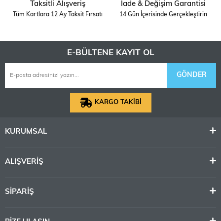
Taksitli Alışveriş
İade & Değişim Garantisi
Ölçek
1/35 ÖLÇEK
Tüm Kartlara 12 Ay Taksit Fırsatı
14 Gün İçerisinde Gerçekleştirin
STOK
DIGERLERI
DURUMU
E-BÜLTENE KAYIT OL
GÖNDER
KARGO TAKİBİ
KURUMSAL
ALIŞVERİŞ
SİPARİŞ