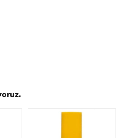
6A (ambulans), RaBv 2061 (komuta ve iletişim aracı)
aşıma). Bv 206 aracı İsveç, Estonya, Yunanistan ve
re ve çatışmalara ait askeri araçlara ve tanklara
. Şirket, gerçek araçların aslına sadık bir şekilde
r yelpazesi içerir ve modelleyicilere modellerini
 olmak üzere çok çeşitli olağanüstü modeller
de ürettiler. Takom, tank ve zırhlı araçların yanı
m ediyor.
yoruz.