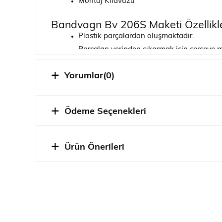
Montaj Kılavuzu
Bandvagn Bv 206S Maketi Özellikle
Plastik parçalardan oluşmaktadır.
Parçaları yerinden çıkarmak için çerçeve m
Parçalardaki çapakları temizlemek için ma
Yorumlar
(0)
Parçalar arası oluşacak boşlukları dolgu 
Kutu içinden yapıştırıcı ve boya çıkmamak
İçerisindeki montaj kılavuzu ile gerekli birl
Ödeme Seçenekleri
Kılavuzda belirtilen renklerle boyamanız ta
BU ÜRÜNÜ BİTİRME
Ürün Önerileri
Hobbytime Yorumu
Bandvagn 206 (kısaca Bv 206), paletli çekişe sahip
hp gücünde ve 2,8 litre kapasiteli, 6 silindirli te
kuvvetlerinin talebi üzerine Volvo Bv 202'nin halef
Ancak teknik ve teknolojik olarak daha da rafine 