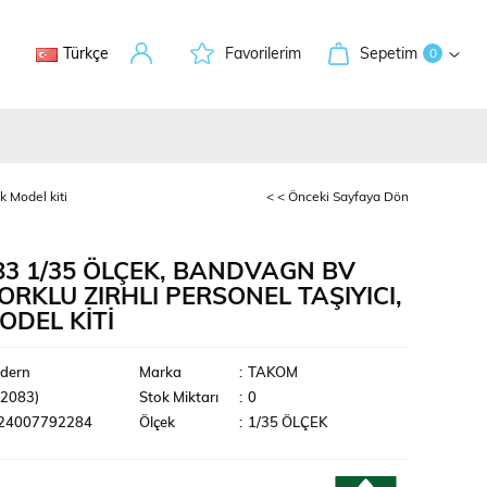
Türkçe
Favorilerim
Sepetim
0
k Model kiti
< < Önceki Sayfaya Dön
3 1/35 ÖLÇEK, BANDVAGN BV
ORKLU ZIRHLI PERSONEL TAŞIYICI,
ODEL KITI
leri
dern
Marka
:
TAKOM
K2083)
Stok Miktarı
:
0
24007792284
Ölçek
:
1/35 ÖLÇEK