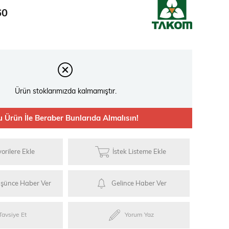
ries
60
ylar
Ürün stoklarımızda kalmamıştır.
u Ürün İle Beraber Bunlarıda Almalısın!
orilere Ekle
İstek Listeme Ekle
üşünce Haber Ver
Gelince Haber Ver
Tavsiye Et
Yorum Yaz