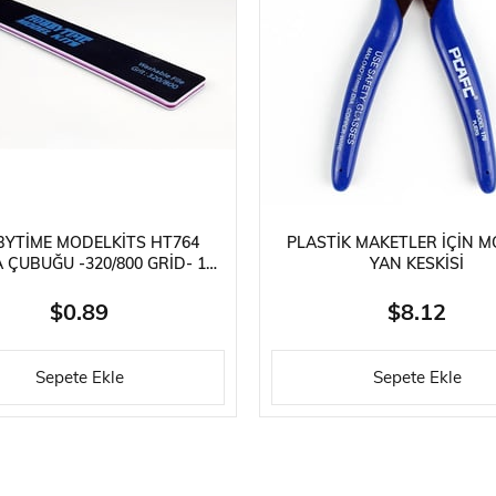
1/35 ÖLÇEK
DIGERLERI
YTIME MODELKITS HT764
PLASTIK MAKETLER İÇIN M
 ÇUBUĞU -320/800 GRID- 180
YAN KESKISI
X 30 X 4 MM.
$0.89
$8.12
Sepete Ekle
Sepete Ekle