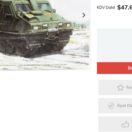
Güneş Enerjili Kitler
Lego Teknik Serisi
Faller Basic Se
$47.
KDV Dahil
er
Oyuncaklar
Hediyelik Eşyalar
Elektrikli Kayka
B
Fav
Fiyat D