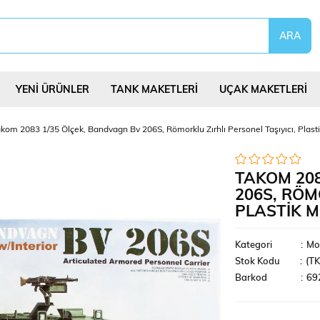
YENİ ÜRÜNLER
TANK MAKETLERİ
UÇAK MAKETLERİ
kom 2083 1/35 Ölçek, Bandvagn Bv 206S, Römorklu Zırhlı Personel Taşıyıcı, Plasti
TAKOM 208
206S, RÖM
PLASTIK M
eri
Uçurtmalar
Yap Bozlar
Bilim Deney Set
Kategori
:
Mo
Stok Kodu
(T
Barkod
:
69