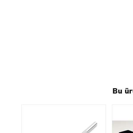
yapmak için tasarlanmış bir araçtır. Üretim sırasın
veya Bv 206S (daha güçlü, yetenekli başka bir güç 
Kanada gibi ülkelerin silahlı kuvvetleri tarafından 
Takom Hakkında
Takom, Çin merkezli bir başka tanınmış ölçekli model
odaklanmasıyla itibar kazanmıştır. Takom'un modelle
çoğaltılmasını sağlamak için en son kalıp yapım tek
tercihlerine göre kişiselleştirme ve detaylandırma
piyasaya sürdü. Ayrıca farklı dönemlere ait zırhlı a
sıra uçak, gemi ve sivil araçlar gibi diğer alanla
Bu ür
Maket Yapım Kılavuzu