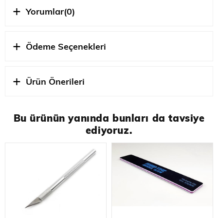
Yorumlar
(0)
Ölçek
1/72 ÖLÇEK
Ödeme Seçenekleri
STOK
OZEL URETIM
DURUMU
Ürün Önerileri
Bu ürünün yanında bunları da tavsiye
ediyoruz.