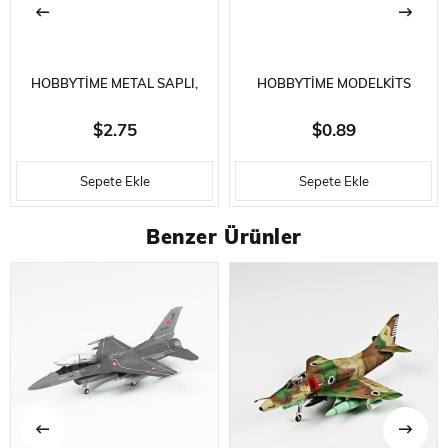
HOBBYTIME METAL SAPLI,
HOBBYTIME MODELKITS
EMNIYET KAPAKLI MAKET
HT764 ZIMPARA ÇUBUĞU
$2.75
$0.89
BIÇAĞI- 5 YEDEK UÇ İLE
-320/800 GRID- 180 X 30 X 4
Sepete Ekle
Sepete Ekle
MM.
Benzer Ürünler