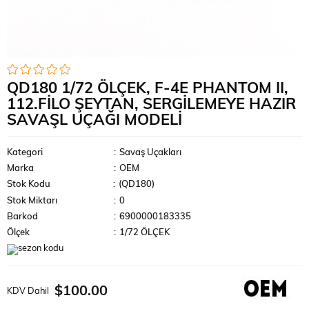
QD180 1/72 ÖLÇEK, F-4E PHANTOM II,
112.FILO ŞEYTAN, SERGILEMEYE HAZIR
SAVAŞL UÇAĞI MODELI
Kategori
:
Savaş Uçakları
Marka
:
OEM
Stok Kodu
(QD180)
Stok Miktarı
:
0
Barkod
:
6900000183335
Ölçek
:
1/72 ÖLÇEK
$100.00
KDV Dahil