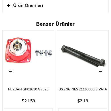
Ürün Önerileri
Benzer Ürünler
FUYUAN GP02610 GP026
OS ENGINES 21163000 CIVATA
DRIVEN PLATE ASSEMBLY
SETI 12LD/LDX MOTOR YEDEK
$21.59
$2.19
PARÇASI