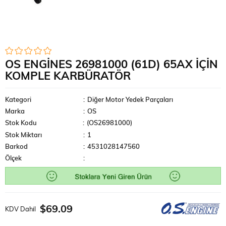
OS ENGINES 26981000 (61D) 65AX IÇIN
KOMPLE KARBÜRATÖR
Kategori
:
Diğer Motor Yedek Parçaları
Marka
:
OS
Stok Kodu
(OS26981000)
Stok Miktarı
:
1
Barkod
:
4531028147560
Ölçek
:
$69.09
KDV Dahil