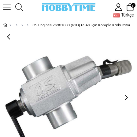
0
Türkçe
OS Engines 26981000 (61D) 65AX için Komple Karbüratör