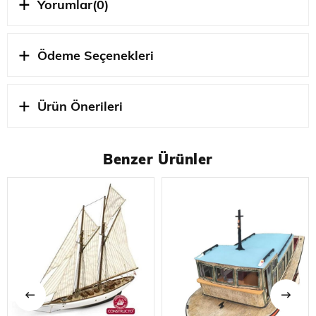
dikilmiş yelkenler
Yorumlar
(0)
Sınırlı sayıda üretilen model gemiler neden bu
kadar özel?
Sınırlı sayıda üretilen ürünler , kontrollü kıtlık
Ödeme Seçenekleri
(numaralı üniteler), titiz kalite kontrolü , birinci
sınıf malzemeler ve kendine özgü Arsenal üretim
yöntemi ile tanımlanır .
Ürün Önerileri
Özellikleri
Ölçek : 1:70
Genişlik : 430 mm (16,9 inç)
Benzer Ürünler
Yükseklik : 870 mm (34,2 inç)
Uzunluk : 1.022 mm (40,2 inç)
Parça sayısı : 10.915
Tahmini yapım süresi : yaklaşık 1.000 saaT
Hobbytime Model Bilgisi
OcCre'nin sınırlı sayıda üretilen Soleil Royal modeliyle
her ayrıntıda gerçek ayrıcalığı deneyimleyin . Dünya
çapında yalnızca 669 adet numaralı ünite