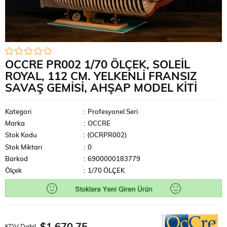
OCCRE PR002 1/70 ÖLÇEK, SOLEIL
ROYAL, 112 CM. YELKENLI FRANSIZ
SAVAŞ GEMISI, AHŞAP MODEL KITI
Kategori
:
Profesyonel Seri
Marka
:
OCCRE
Stok Kodu
(OCRPR002)
Stok Miktarı
:
0
Barkod
:
6900000183779
Ölçek
:
1/70 ÖLÇEK