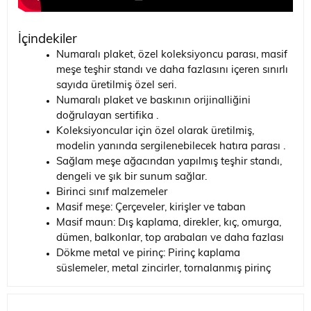
İçindekiler
Numaralı plaket, özel koleksiyoncu parası, masif
meşe teşhir standı ve daha fazlasını içeren sınırlı
sayıda üretilmiş özel seri.
Numaralı plaket ve baskının orijinalliğini
doğrulayan sertifika .
Koleksiyoncular için özel olarak üretilmiş,
modelin yanında sergilenebilecek hatıra parası .
Sağlam meşe ağacından yapılmış teşhir standı,
dengeli ve şık bir sunum sağlar.
Birinci sınıf malzemeler
Masif meşe: Çerçeveler, kirişler ve taban
Masif maun: Dış kaplama, direkler, kıç, omurga,
dümen, balkonlar, top arabaları ve daha fazlası
Dökme metal ve pirinç: Pirinç kaplama
süslemeler, metal zincirler, tornalanmış pirinç
toplar, fleur-de-lis bakır destekler ve daha fazlası
Pamuk: Cıvata halatları ve örgülü ipliklerle elde