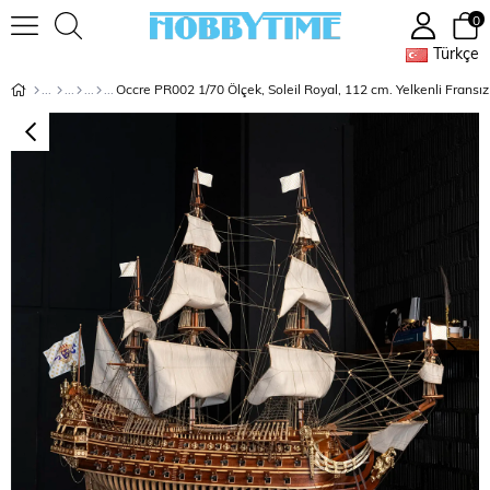
0
Türkçe