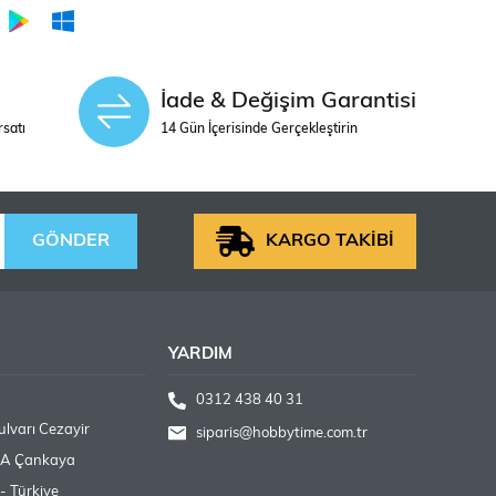
İade & Değişim Garantisi
rsatı
14 Gün İçerisinde Gerçekleştirin
GÖNDER
KARGO TAKİBİ
YARDIM
0312 438 40 31
lvarı Cezayir
siparis@hobbytime.com.tr
/A Çankaya
- Türkiye