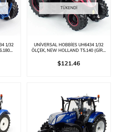
ries
TÜKENDI
4 1/32
UNIVERSAL HOBBIES UH6434 1/32
ylar
.180
ÖLÇEK, NEW HOLLAND T5.140 (GIRO
RSIYON,
ITALIA) 2022 TRAKTÖR, SERGILEMEYE
TAL
HAZIR METAL TARIMSAL MAKINA
$121.46
MOD