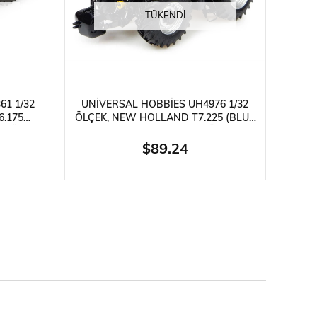
TÜKENDI
61 1/32
UNIVERSAL HOBBIES UH4976 1/32
.175
ÖLÇEK, NEW HOLLAND T7.225 (BLUE
AKTÖR
POWER) 2016 TRAKTÖR,
SERGILEMEYE HAZIR METAL
$89.24
TARIMSAL MAKINA MOD