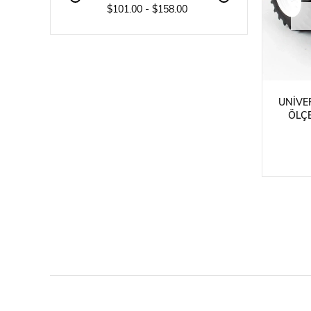
$101.00 - $158.00
UNIVE
ÖLÇ
OTOM
SE
TA