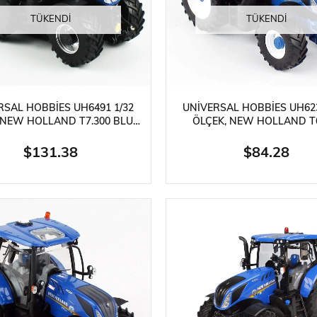
Güneş Enerjili Kitler
Lego Teknik Serisi
Faller Basic Se
TÜKENDI
TÜKENDI
RSAL HOBBIES UH6491 1/32
UNIVERSAL HOBBIES UH623
er
Oyuncaklar
Hediyelik Eşyalar
Elektrikli Kayka
 NEW HOLLAND T7.300 BLUE
ÖLÇEK, NEW HOLLAND T6
ER, OTOMATIK KOMUTLU
KABINLI TRAKTÖR, MAVI VE
TÖR, SERGILEMEYE HAZIR
SERGILEMEYE HAZIR ME
$131.38
$84.28
TARIMSAL MAKINE
TARIMSAL MAKINA