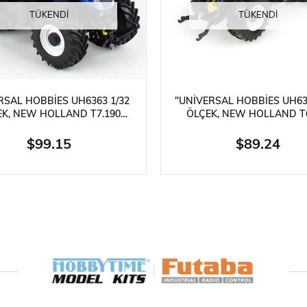
TÜKENDI
TÜKENDI
RSAL HOBBIES UH6363 1/32
"UNIVERSAL HOBBIES UH63
EK, NEW HOLLAND T7.190
ÖLÇEK, NEW HOLLAND T6
ATIK KOMUTLU TRAKTÖR,
(DINAMIK KOMUTLU) TR
RGILEMEYE HAZIR METAL
$99.15
$89.24
RIMSAL MAKINA MODEL