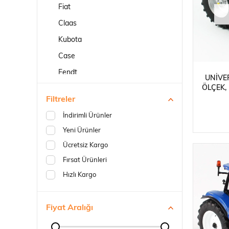
Robotlar
Fiat
Claas
Kubota
Case
Fendt
UNIVE
Plastik Maketl
ÖLÇEK,
Yanmar
POW
Filtreler
Kuhn
TRAK
İndirimli Ürünler
Landini
Yeni Ürünler
Joskin
Ücretsiz Kargo
Diğer Marka Tarımsal Makinalar
Fırsat Ürünleri
Hızlı Kargo
Fiyat Aralığı