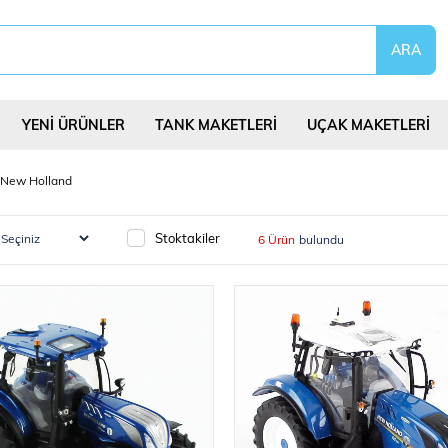
YENİ ÜRÜNLER
TANK MAKETLERİ
UÇAK MAKETLERİ
New Holland
Stoktakiler
6 Ürün
eri
Uçurtmalar
Yap Bozlar
Bilim Deney Set