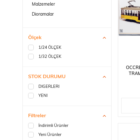
Robotlar
Malzemeler
Dioramalar
Ölçek
1/24 ÖLÇEK
Plastik Maketl
1/32 ÖLÇEK
OCCRE
TRAM
STOK DURUMU
DIGERLERI
YENI
Filtreler
İndirimli Ürünler
Yeni Ürünler