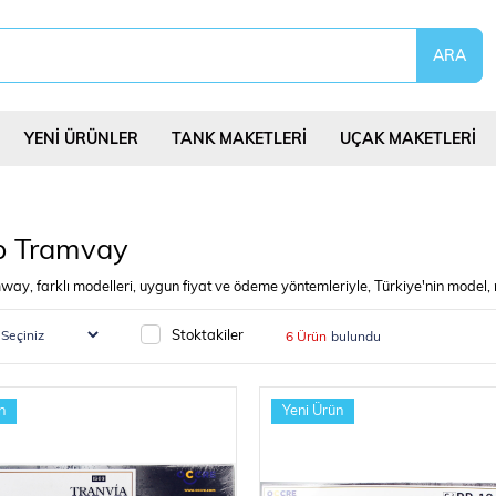
YENİ ÜRÜNLER
TANK MAKETLERİ
UÇAK MAKETLERİ
p Tramvay
ay, farklı modelleri, uygun fiyat ve ödeme yöntemleriyle, Türkiye'nin model
eri
Uçurtmalar
Yap Bozlar
Bilim Deney Set
Stoktakiler
6 Ürün
n
Yeni Ürün