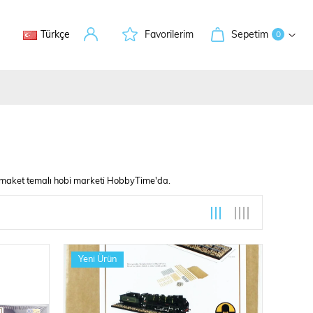
Türkçe
Favorilerim
Sepetim
0
, maket temalı hobi marketi HobbyTime'da.
leri
Yeni Ürün