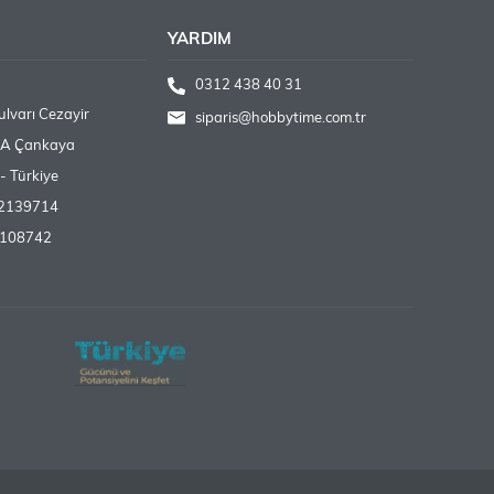
YARDIM
0312 438 40 31
lvarı Cezayir
siparis@hobbytime.com.tr
/A Çankaya
- Türkiye
12139714
 - 108742