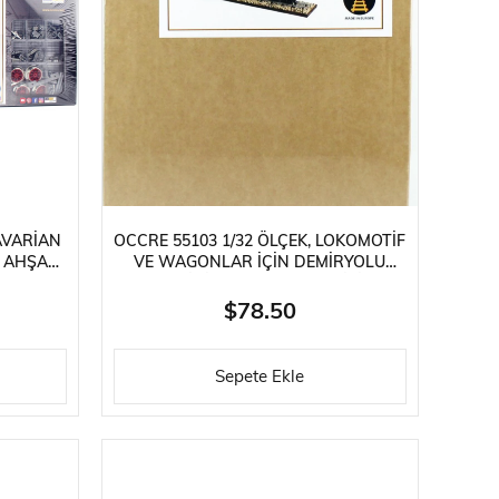
ries
ylar
AVARIAN
OCCRE 55103 1/32 ÖLÇEK, LOKOMOTIF
F AHŞAP
VE WAGONLAR IÇIN DEMIRYOLU
ZEMINI AHŞAP MODEL KITI
$78.50
Sepete Ekle