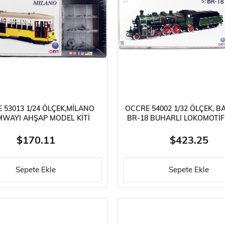
Güneş Enerjili Kitler
Lego Teknik Serisi
Faller Basic Se
er
Oyuncaklar
Hediyelik Eşyalar
Elektrikli Kayka
 53013 1/24 ÖLÇEK,MILANO
OCCRE 54002 1/32 ÖLÇEK, B
WAYI AHŞAP MODEL KITI
BR-18 BUHARLI LOKOMOTI
MODEL KITI
$170.11
$423.25
Sepete Ekle
Sepete Ekle