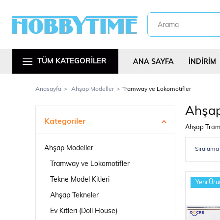
TÜM KATEGORİLER
ANA SAYFA
İNDİRİM
Anasayfa
Ahşap Modeller
Tramway ve Lokomotifler
Ahşa
Kategoriler
Ahşap Tramw
Ahşap Modeller
Metal Araç Kitl
Tramway ve Lokomotifler
Tekne Model Kitleri
Yeni Ürü
Ahşap Tekneler
Ev Kitleri (Doll House)