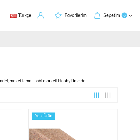
Türkçe
Favorilerim
Sepetim
0
 model, maket temalı hobi marketi HobbyTime'da.
leri
Yeni Ürün