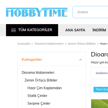
TÜM KATEGORİLER
ANA SAYFA
İNDİRİM
Anasayfa
Diorama Malzemeleri
Zemin Örtücü Bitkiler
Hazır
Dioar
Kategoriler
Hazır çim ka
Diorama Malzemeleri
Metal Araç Kitl
Zemin Örtücü Bitkiler
Hazır Çim Kaplamaları
Yeni Ürü
Statik Çimler
Serpme Çimler