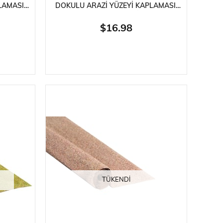
LAMASI,
DOKULU ARAZI YÜZEYI KAPLAMASI,
 CM.
45X30 CM. 4 ADET, DIORAMA
I
MALZEMESI
$16.98
TÜKENDI