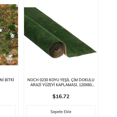
I BITKI
NOCH 0230 KOYU YEŞIL ÇIM DOKULU
ARAZI YÜZEYI KAPLAMASI, 120X60
CM. DIORAMA MALZEMESI
$16.72
Sepete Ekle