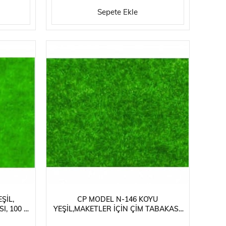
Sepete Ekle
ŞIL,
CP MODEL N-146 KOYU
I, 100 X
YEŞIL,MAKETLER İÇIN ÇIM TABAKASI,
100 X 250 CM