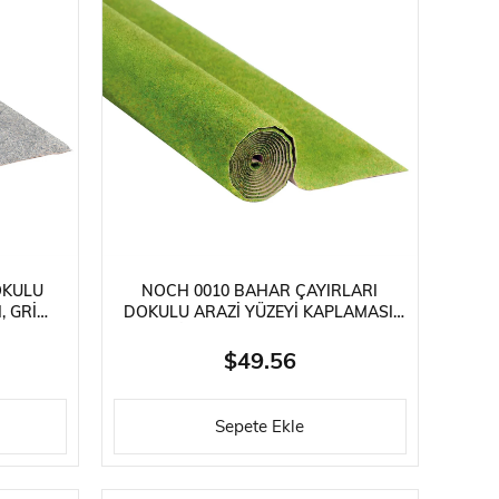
OKULU
NOCH 0010 BAHAR ÇAYIRLARI
, GRI
DOKULU ARAZI YÜZEYI KAPLAMASI,
ORAMA
YEŞIL TONLARI, 200X100 CM.
DIORAMA MALZEMESI
$49.56
Sepete Ekle