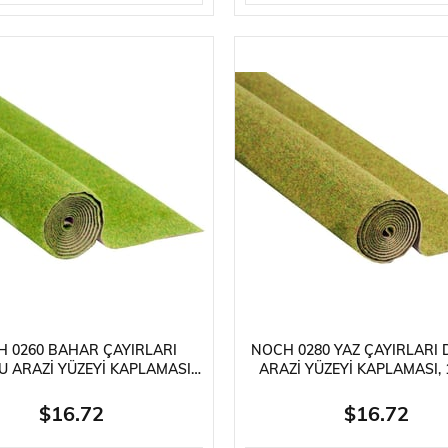
 0260 BAHAR ÇAYIRLARI
NOCH 0280 YAZ ÇAYIRLARI
 ARAZI YÜZEYI KAPLAMASI,
ARAZI YÜZEYI KAPLAMASI, 
0 CM. DIORAMA MALZEMESI
CM. DIORAMA MALZEM
$16.72
$16.72