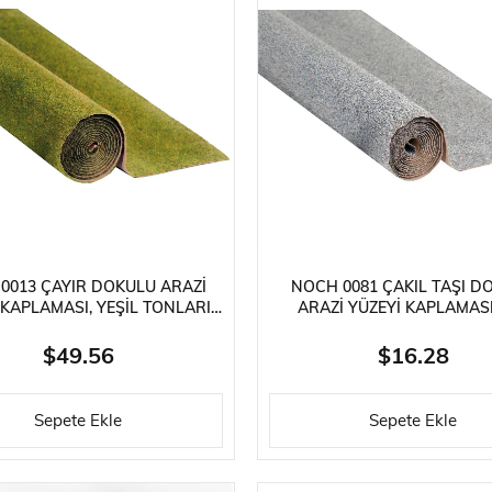
0013 ÇAYIR DOKULU ARAZI
NOCH 0081 ÇAKIL TAŞI D
 KAPLAMASI, YEŞIL TONLARI,
ARAZI YÜZEYI KAPLAMASI
00 CM. DIORAMA MALZEMESI
TONLARI, 100X60 CM. DI
MALZEMESI
$49.56
$16.28
Sepete Ekle
Sepete Ekle