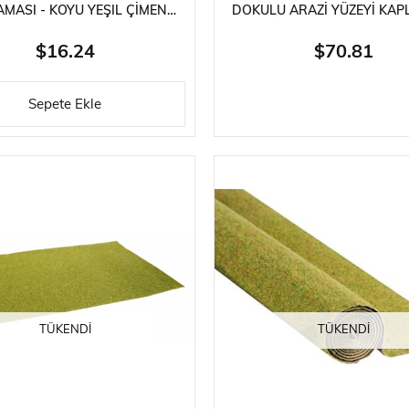
MASI - KOYU YEŞIL ÇIMEN
DOKULU ARAZI YÜZEYI KAP
DOKUSU
YEŞIL TONLARI, 300X100
DIORAMA MALZEMES
$16.24
$70.81
Sepete Ekle
TÜKENDI
TÜKENDI