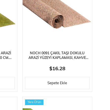
ries
ylar
 ARAZI
NOCH 0091 ÇAKIL TAŞI DOKULU
0 CM.
ARAZI YÜZEYI KAPLAMASI, KAHVE
I
TONLARI, 100X60 CM. DIORAMA
MALZEMESI
$16.28
Sepete Ekle
Yeni Ürün