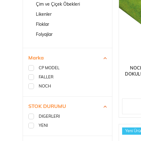
Robotlar
Çim ve Çiçek Öbekleri
Likenler
Floklar
Folyajlar
Plastik Maketl
Marka
NOCH
CP MODEL
DOKULU
FALLER
200X1
NOCH
STOK DURUMU
DIGERLERI
YENI
Yeni Ürü