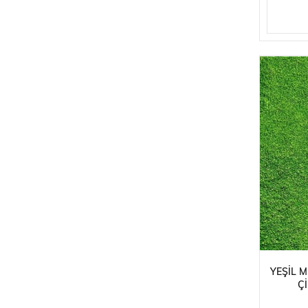
YEŞIL 
Ç