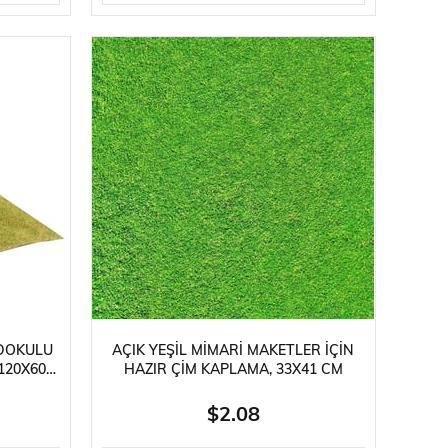
 DOKULU
AÇIK YEŞIL MIMARI MAKETLER İÇIN
120X60
HAZIR ÇIM KAPLAMA, 33X41 CM
ESI
$2.08