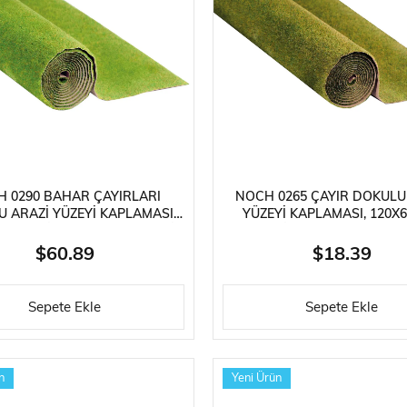
Güneş Enerjili Kitler
Lego Teknik Serisi
Faller Basic Se
er
Oyuncaklar
Hediyelik Eşyalar
Elektrikli Kayka
 0290 BAHAR ÇAYIRLARI
NOCH 0265 ÇAYIR DOKULU
 ARAZI YÜZEYI KAPLAMASI,
YÜZEYI KAPLAMASI, 120X6
20 CM. DIORAMA MALZEMESI
DIORAMA MALZEMES
$60.89
$18.39
Sepete Ekle
Sepete Ekle
n
Yeni Ürün