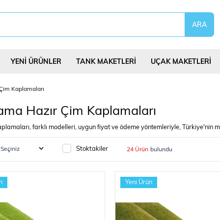
YENİ ÜRÜNLER
TANK MAKETLERİ
UÇAK MAKETLERİ
 Çim Kaplamaları
ama Hazır Çim Kaplamaları
plamaları, farklı modelleri, uygun fiyat ve ödeme yöntemleriyle, Türkiye'nin
eri
Uçurtmalar
Yap Bozlar
Bilim Deney Set
Stoktakiler
24 Ürün
n
Yeni Ürün