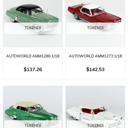
ARABA MODELI
KAPUT, SERGILEMEYE HAZIR
METAL
TÜKENDI
TÜKENDI
AUTOWORLD AMM1280 1/18
AUTOWORLD AMM1273 1/18
ÖLÇEK, 1950 OLDSMOBILE
ÖLÇEK,1969 PONTIAC GRANT
$137.26
$142.53
ROCKET 88, YEŞIL VE SIYAH
PRIX ROY BOBCAT, KIRMIZI,
TAVAN, SERGILEMEYE HAZIR
SERGILEMEYE HAZIR METAL
METAL ARABA MODELI
ARABA MODELI
TÜKENDI
TÜKENDI