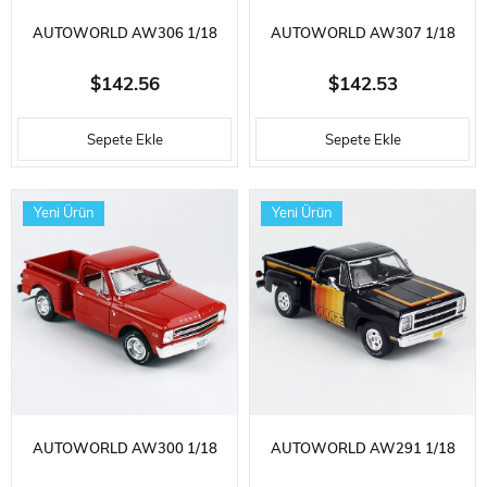
AUTOWORLD AW306 1/18
AUTOWORLD AW307 1/18
ÖLÇEK, 1957 CHEVROLET BEL
ÖLÇEK, 1957 CHEVROLET BEL
$142.56
$142.53
AIR CONVERTIBLE, METALIK
AIR CONVERTIBLE, METALIK
Sepete Ekle
Sepete Ekle
YEŞIL, SERGILEMEYE HAZIR
GÜMÜŞ, SERGILEMEYE HAZIR
METAL ARABA MODELI
METAL ARABA MODELI
Yeni Ürün
Yeni Ürün
AUTOWORLD AW300 1/18
AUTOWORLD AW291 1/18