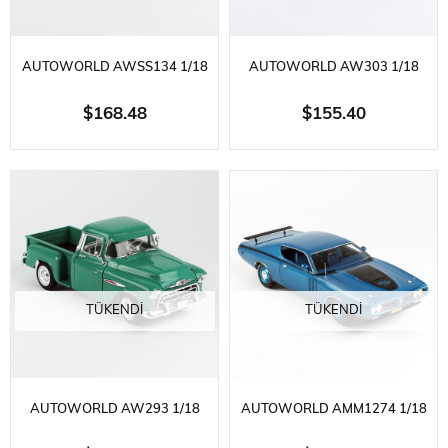
AUTOWORLD AWSS134 1/18
AUTOWORLD AW303 1/18
ÖLÇEK, 1957 CHEVROLET BEL
ÖLÇEK, 1958 CADILLAC
$168.48
$155.40
AIR CONVERTIBLE (JAMES
CENAZE ARABASI (RAT FINK),
BOND 007 DR.NO), SIYAH,
SERGILEMEYE HAZIR METAL
SERGILEMEYE HAZIR METAL
ARABA MODELI
ARABA M
TÜKENDI
TÜKENDI
AUTOWORLD AW293 1/18
AUTOWORLD AMM1274 1/18
ÖLÇEK, 1957 CHEVROLET
ÖLÇEK, 1971 DODGE