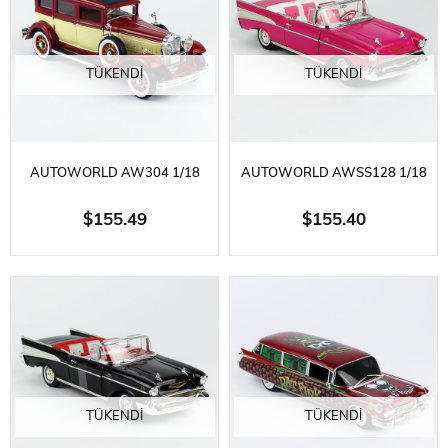
TÜKENDI
TÜKENDI
AUTOWORLD AW304 1/18
AUTOWORLD AWSS128 1/18
ÖLÇEK, 1931 PEERLESS
ÖLÇEK, 1957 CHEVROLET BEL
$155.49
$155.40
MASTER 8 SEDAN, KAHVE
AIR CONVERTIBLE (PINK
KREM, SERGILEMEYE HAZIR
BARBIE), SERGILEMEYE HAZIR
METAL ARABA MODELI
METAL ARABA MODELI
TÜKENDI
TÜKENDI