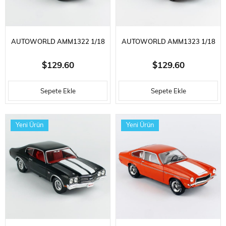
AUTOWORLD AMM1322 1/18
AUTOWORLD AMM1323 1/18
ÖLÇEK, 1970 BUICK HARDTOP
ÖLÇEK, 1973 FORD MUSTANG
$129.60
$129.60
GSX (MCACN), APOLLO WHITE,
MACH 1 (CLASS OF 1973),
Sepete Ekle
Sepete Ekle
SERGILEMEYE HAZIR METAL
BLUE GLOW, SERGILEMEYE
ARABA MODELI
HAZIR METAL ARABA MODELI
Yeni Ürün
Yeni Ürün