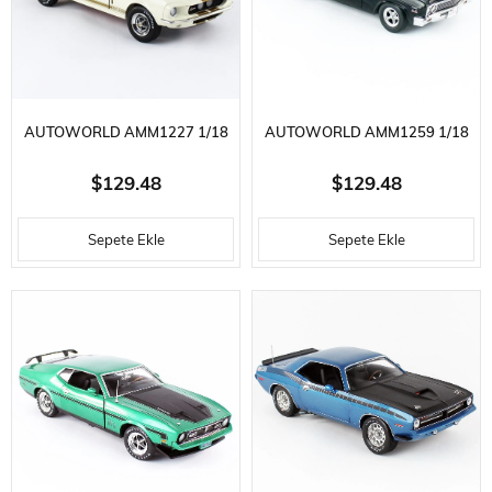
AUTOWORLD AMM1227 1/18
AUTOWORLD AMM1259 1/18
ÖLÇEK, 1967 SHELBY GT-350,
ÖLÇEK, 1966 CHEVY BISCAYNE
$129.48
$129.48
WIMBLEDON WHITE,
NICKEY, BLACK, SERGILEMEYE
Sepete Ekle
Sepete Ekle
SERGILEMEYE HAZIR METAL
HAZIR METAL ARABA MODELI
ARABA MODELI