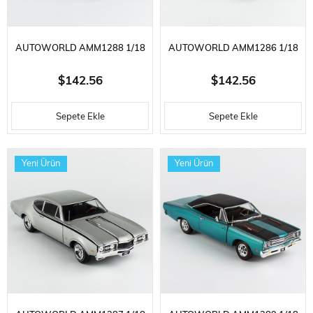
AUTOWORLD AMM1288 1/18
AUTOWORLD AMM1286 1/18
ÖLÇEK, 1967 CHEVROLET
ÖLÇEK, 1972 FORD MUSTANG
$142.56
$142.56
CAMARO SS/RS (HEMMINGS),
FASTBACK (CLASS OF 1972),
Sepete Ekle
Sepete Ekle
BOLERO RED, SERGILEMEYE
BEYAZ, SERGILEMEYE HAZIR
HAZIR METAL ARABA MODELI
METAL ARABA MODELI
Yeni Ürün
Yeni Ürün