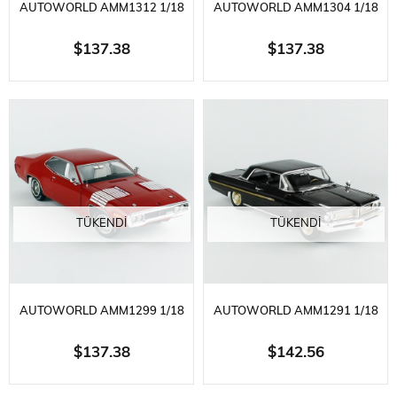
AUTOWORLD AMM1312 1/18
AUTOWORLD AMM1304 1/18
ÖLÇEK, 1964.5 FORD
ÖLÇEK, 1950 OLDSMOBILE 88
$137.38
$137.38
MUSTANG CONVERTIBLE,
HOLIDAY COUPE, CHARIOT
RAVEN BLACK, SERGILEMEYE
RED, SERGILEMEYE HAZIR
HAZIR METAL ARABA MODELI
METAL ARABA MODELI
TÜKENDI
TÜKENDI
AUTOWORLD AMM1299 1/18
AUTOWORLD AMM1291 1/18
ÖLÇEK, 1972 PLYMOUTH ROAD
ÖLÇEK, 1962 PONTIAC GRAND
$137.38
$142.56
RUNNER GTX, RED,
PRIX HARDTOP (FIREBALL