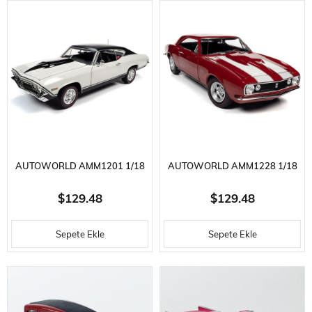
METAL ARABA MODELI
HAZIR METAL ARABA MODELI
AUTOWORLD AMM1201 1/18
AUTOWORLD AMM1228 1/18
ÖLÇEK, 1968 CHEVY NICKEY
ÖLÇEK, 1967 NICKEY
$129.48
$129.48
CHEVELLE SS HARDTOP,
CHEVROLET CAMARO Z28
Sepete Ekle
Sepete Ekle
ERMINE WHITE, SERGILEMEYE
(MCACN), BOLERO RED,
HAZIR METAL ARABA MODELI
SERGILEMEYE HAZIR METAL
ARABA MODELI