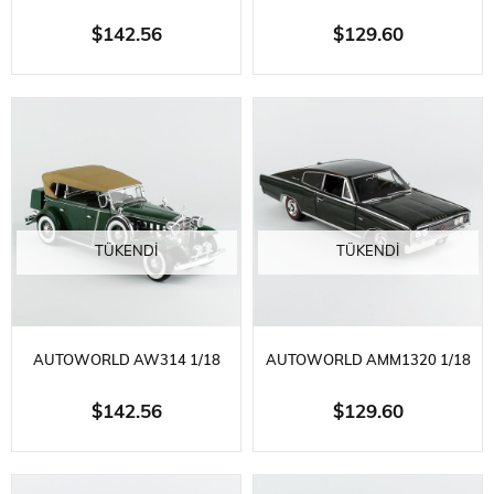
ÖLÇEK, 1949 MERCURY EIGHT
ÖLÇEK, 1972 BUICK GS
$142.56
$129.60
COUPE, BERWICK GREEN,
HARDTOP (MCACN), BR.
SERGILEMEYE HAZIR METAL
ORANGE, SERGILEMEYE HAZIR
ARABA MODELI
METAL ARABA MODELI
TÜKENDI
TÜKENDI
AUTOWORLD AW314 1/18
AUTOWORLD AMM1320 1/18
ÖLÇEK, 1932 CADILLAC V16
ÖLÇEK, 1966 DODGE
$142.56
$129.60
PHAETON, DARK GREEN,
CHARGER HARDTOP (MCACN),
SERGILEMEYE HAZIR METAL
GG1 DARK GREEN,