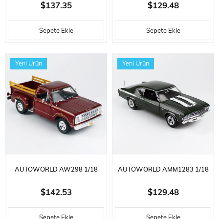
ÖLÇEK, 1968 CHEVROLET C10
ÖLÇEK, 1980 DODGE D150
$137.35
$129.48
KAMYONET, STEPSIDE, KIRMIZI,
PICK-M-UP UTILINE
Sepete Ekle
Sepete Ekle
SERGILEMEYE HAZIR METAL
KAMYONET, SIYAH VE DESENLI
ARABA MODELI
ÇIKARTMALI, SERGILEMEYE
Yeni Ürün
Yeni Ürün
HAZIR METAL AR
AUTOWORLD AW298 1/18
AUTOWORLD AMM1283 1/18
ÖLÇEK, 1979 DODGE D100
ÖLÇEK, 1969 YENKO
$142.53
$129.48
STEPSIDE WARLOCK II
PERFORMANCE CHEVY
Sepete Ekle
Sepete Ekle