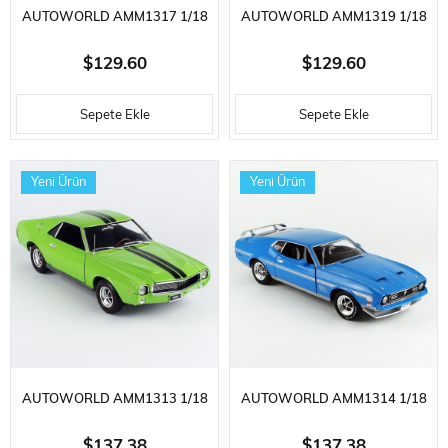
AUTOWORLD AMM1317 1/18
AUTOWORLD AMM1319 1/18
ÖLÇEK, 1970 CHEVROLET
ÖLÇEK, 1973 CHEVROLET
$129.60
$129.60
CHEVELLE HARDTOP
VEGA GT (CLASS OF 1973),
Sepete Ekle
Sepete Ekle
(HEMMINGS MUSCLE
BRIGHT ORANGE,
MACHINES)SERGILEMEYE
SERGILEMEYE HAZIR METAL
Yeni Ürün
Yeni Ürün
HAZIR METAL ARABA MODELI
ARABA MODELI
AUTOWORLD AMM1313 1/18
AUTOWORLD AMM1314 1/18
ÖLÇEK, 1969 AMC AMX
ÖLÇEK, 1972 FORD MUSTANG
$137.38
$137.38