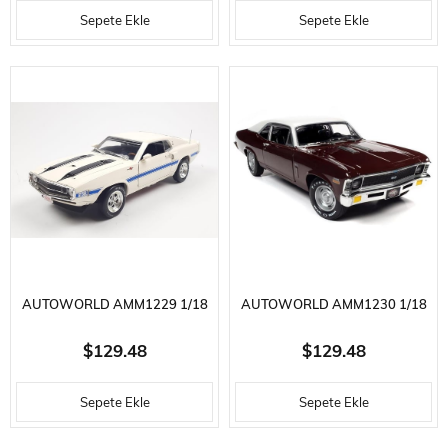
Sepete Ekle
Sepete Ekle
DIAMONDS ARE FOREVER,
(MCACN), MADIERA MAROON,
SERGILEMEYE HAZIR METAL
SERGILEMEYE HAZIR METAL
ARABA MODELI
ARABA MOD
AUTOWORLD AMM1229 1/18
AUTOWORLD AMM1230 1/18
ÖLÇEK, 1970 SHELBY GT-500
ÖLÇEK, 1970 CHEVY NOVA SS
$129.48
$129.48
(CLASS OF 1970), WIMBLETON
396 (MCACN CLASS OF 1970),
Sepete Ekle
Sepete Ekle
WHITE, SERGILEMEYE HAZIR
BLACK CHERRY, SERGILEMEYE