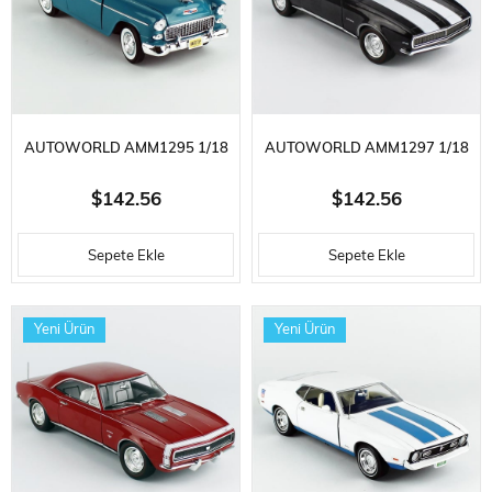
AUTOWORLD AMM1295 1/18
AUTOWORLD AMM1297 1/18
ÖLÇEK, 1955 CHEVROLET BEL
ÖLÇEK, 1967 CHEVROLET
$142.56
$142.56
AIR HARDTOP HEMMINGS,
CAMARO Z/28 RS (MCACN),
Sepete Ekle
Sepete Ekle
SERGILEMEYE HAZIR METAL
ROYAL PLUM, SERGILEMEYE
ARABA MODELI
HAZIR METAL ARABA MODELI
Yeni Ürün
Yeni Ürün