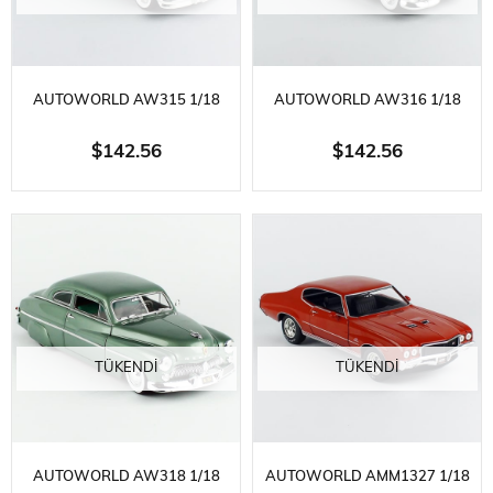
AUTOWORLD AW315 1/18
AUTOWORLD AW316 1/18
ÖLÇEK, 1947 CADILLAC SERIES
ÖLÇEK, 1953 CADILLAC
$142.56
$142.56
62 CABRIOLET, ARDSLEY
ELDORADO CONVERTIBLE,
GREEN, SERGILEMEYE HAZIR
ALPINE WHITE, SERGILEMEYE
METAL ARABA MODELI
HAZIR METAL ARABA MODELI
TÜKENDI
TÜKENDI
AUTOWORLD AW318 1/18
AUTOWORLD AMM1327 1/18