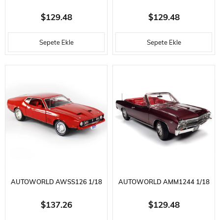
ÖLÇEK, 1969 PONTIAC GTO
ÖLÇEK, 1970 MERCURY
$129.48
$129.48
JUDGE, GOLDENROD YELLOW,
COUGAR HARDTOP (MCACN),
Sepete Ekle
Sepete Ekle
SERGILEMEYE HAZIR METAL
COMPETITION BLUE,
ARABA MODELI
SERGILEMEYE HAZIR METAL
ARABA MODELI
AUTOWORLD AWSS126 1/18
AUTOWORLD AMM1244 1/18
ÖLÇEK, 1971 JAMES BOND
ÖLÇEK, 1967 CHEVY CHEVELLE
$137.26
$129.48
FORD MUSTANG MACH-1,
SS 396 CONVERTIBLE