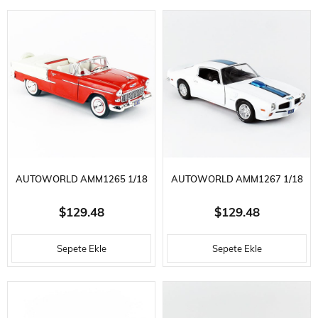
ARABA MODELI
ARABA MODELI
AUTOWORLD AMM1265 1/18
AUTOWORLD AMM1267 1/18
ÖLÇEK, 1955 CHEVY BELAIR
ÖLÇEK, 1971 PONTIAC
$129.48
$129.48
CONVERTIBLE, RED WHITE,
FIREBIRD TRANS AM, WHITE,
Sepete Ekle
Sepete Ekle
SERGILEMEYE HAZIR METAL
SERGILEMEYE HAZIR METAL
ARABA MODELI
ARABA MODELI