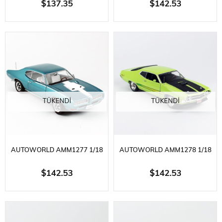
$137.35
$142.53
STEPSIDE KAMYONET,
CHARGER R/T COUPE,
OKYANUS YEŞILI,
METALIK MAVI, SERGILEMEYE
SERGILEMEYE HAZIR METAL
HAZIR METAL ARABA MODELI
ARABA MODELI
TÜKENDI
TÜKENDI
AUTOWORLD AMM1277 1/18
AUTOWORLD AMM1278 1/18
ÖLÇEK, 1968 PONTIAC ROYAL
ÖLÇEK, 1971 FORD TORINO
$142.53
$142.53
BOBCAT, TURKUAZ,
COBRA (CLASS OF 1971),
SERGILEMEYE HAZIR METAL
LIMON YEŞILI VE MATT SIYAH