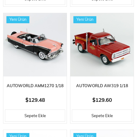
KAMYONET, MARON,
CHEVELLE HARDTOP, KOYU
SERGILEMEYE HAZIR METAL
YEŞIL, SERGILEMEYE HAZIR
Yeni Ürün
Yeni Ürün
ARABA MODELI
METAL ARABA MODELI
AUTOWORLD AMM1270 1/18
AUTOWORLD AW319 1/18
ÖLÇEK, 1956 FORD FAIRLANE
ÖLÇEK, 1979 DODGE UT-LINE
$129.48
$129.60
SUNLINER, PEMBE VE SIYAH,
PICKUP, L'IL RED TRUCK,
Sepete Ekle
Sepete Ekle
SERGILEMEYE HAZIR METAL
SERGILEMEYE HAZIR METAL
ARABA MODELI
ARABA MODELI
Yeni Ürün
Yeni Ürün