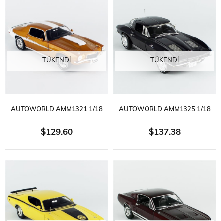
ARABA MODELI
SERGILEMEYE HAZIR METAL
ARABA MODELI
TÜKENDI
TÜKENDI
AUTOWORLD AMM1321 1/18
AUTOWORLD AMM1325 1/18
ÖLÇEK, 1973 CHEVY CAMARO
ÖLÇEK, 1963 CHEVROLET
$129.60
$137.38
BALDWIN, MOTION CLASS,
CORVETTE STINGRAY COUPE,
SERGILEMEYE HAZIR METAL
SADDLE TAN METALLIC,
ARABA MODELI
SERGILEMEYE HAZIR METAL
ARABA MODELI