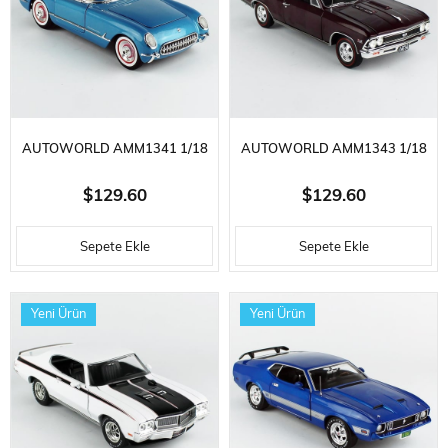
AUTOWORLD AMM1341 1/18
AUTOWORLD AMM1343 1/18
ÖLÇEK, 1954 CHEVROLET
ÖLÇEK, 1966 CHEVROLET
$129.60
$129.60
CORVETTE CONVERTIBLE,
CHEVELLE SS396,
Sepete Ekle
Sepete Ekle
MET.BR.BLUE, SERGILEMEYE
SERGILEMEYE HAZIR METAL
HAZIR METAL ARABA MODELI
ARABA MODELI
Yeni Ürün
Yeni Ürün