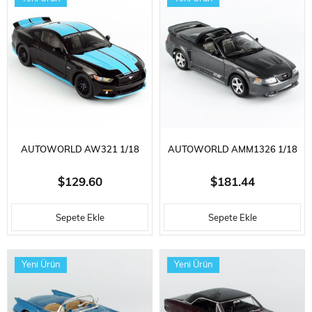
AUTOWORLD AW321 1/18
AUTOWORLD AMM1326 1/18
ÖLÇEK, 2015 FORD MUSTANG
ÖLÇEK, 2003 MUSTANG
$129.60
$181.44
PETTY'S GARAGE,
SALEEN S281 SC SPEEDSTER,
Sepete Ekle
Sepete Ekle
SERGILEMEYE HAZIR METAL
DARK SHADOW GRAY WITH
ARABA MODELI
SIGNATURE,SERGILEMEYE
Yeni Ürün
Yeni Ürün
HAZIR METAL AR