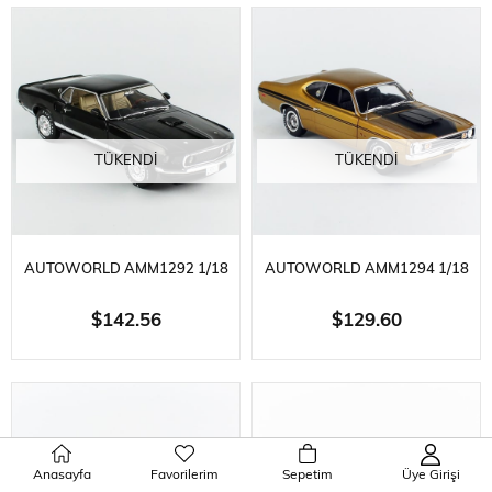
SERGILEMEYE HAZIR METAL
ROBERTS EDITION),
ARABA MODELI
STARLIGHT BLACK,
SERGILEMEYE HAZIR ME
TÜKENDI
TÜKENDI
AUTOWORLD AMM1292 1/18
AUTOWORLD AMM1294 1/18
ÖLÇEK, 1969 MUSTANG GT
ÖLÇEK, 1972 DODGE DEMON
$142.56
$129.60
2+2, RAVEN BLACK,
GSS (MR. NORMS), GY8 GOLD
SERGILEMEYE HAZIR METAL
METALLIC, SERGILEMEYE
ARABA MODELI
HAZIR METAL ARABA MODELI
Anasayfa
Favorilerim
Sepetim
Üye Girişi