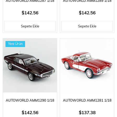
AUTOWORLD AMM1287 1/18
AUTOWORLD AMM1289 1/18
ÖLÇEK, 1968 OLDSMOBILE
ÖLÇEK, 1969 PLYMOUTH ROAD
$142.56
$142.56
HURST OLDS 2-DOOR POST
RUNNER HARDTOP (MCACN),
Sepete Ekle
Sepete Ekle
(MCACN), SERGILEMEYE HAZIR
Q5 TURQUOISE, SERGILEMEYE
METAL ARABA MODELI
HAZIR METAL ARABA MODELI
Yeni Ürün
AUTOWORLD AMM1290 1/18
AUTOWORLD AMM1281 1/18
ÖLÇEK, 1969 SHELBY GT500
ÖLÇEK, 1961 CHEVY
$142.56
$137.38