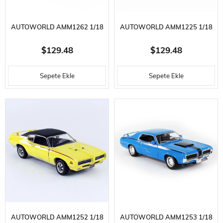
AUTOWORLD AMM1262 1/18
AUTOWORLD AMM1225 1/18
ÖLÇEK, 1971 FORD MUSTANG
ÖLÇEK, 1970 PLYMOUTH AAR
$129.48
$129.48
MACH 1 CO71, DARK GREEN,
CUDA 3406, BLUE,
Sepete Ekle
Sepete Ekle
SERGILEMEYE HAZIR METAL
SERGILEMEYE HAZIR METAL
ARABA MODELI
ARABA MODELI
AUTOWORLD AMM1252 1/18
AUTOWORLD AMM1253 1/18