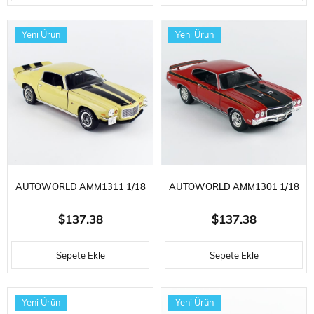
ARABA MODELI
WHITE, SERGILEMEYE HAZIR
Yeni Ürün
Yeni Ürün
METAL ARABA M
AUTOWORLD AMM1311 1/18
AUTOWORLD AMM1301 1/18
ÖLÇEK, 1972 CHEVROLET
ÖLÇEK, 1972 BUICK GSX
$137.38
$137.38
CAMARO Z/28 RS, CREAM
(CLASS OF 1972 & MCACN),
Sepete Ekle
Sepete Ekle
YELLOW, SERGILEMEYE HAZIR
FIRE RED, SERGILEMEYE HAZIR
METAL ARABA MODELI
METAL ARABA MODELI
Yeni Ürün
Yeni Ürün