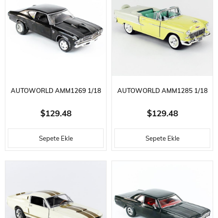
AUTOWORLD AMM1269 1/18
AUTOWORLD AMM1285 1/18
ÖLÇEK, 1969 CHEVY CHEVELLE
ÖLÇEK, 1955 CHEVY BEL AIR
$129.48
$129.48
BALDWIN MOTION, TUXEDO
CONVERTIBLE, YELLOW,
Sepete Ekle
Sepete Ekle
BLACK, SERGILEMEYE HAZIR
SERGILEMEYE HAZIR METAL
METAL ARABA MODELI
ARABA MODELI