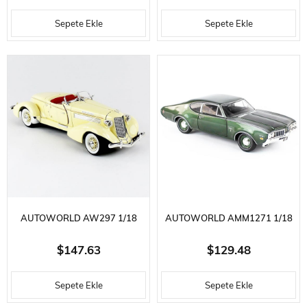
MUSTANG 2+2, (MCACN),
CORVETTE CONVERTIBLE,
Sepete Ekle
Sepete Ekle
ROYAL BORDO, SERGILEMEYE
HONDURAS MAROON
HAZIR METAL ARABA MODELI
METALLIC, SERGILEMEYE
HAZIR METAL ARABA MODELI
AUTOWORLD AW297 1/18
AUTOWORLD AMM1271 1/18
ÖLÇEK, 1935 AUBURN 851
ÖLÇEK, 1969 OLDS CUTLASS
$147.63
$129.48
SPEEDSTER, CREAM,
W31 MCACN, GLADE GREEN,
Sepete Ekle
Sepete Ekle
SERGILEMEYE HAZIR METAL
SERGILEMEYE HAZIR METAL