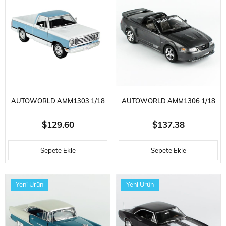
AUTOWORLD AMM1303 1/18
AUTOWORLD AMM1306 1/18
ÖLÇEK, 1977 DODGE
ÖLÇEK, 2003 MUSTANG
$129.60
$137.38
ADVENTURER SWEPTLINE,
SALEEN S281 SC SPEEDSTER,
Sepete Ekle
Sepete Ekle
SERGILEMEYE HAZIR METAL
DARK SHADOW GRAY,
ARABA MODELI
SERGILEMEYE HAZIR METAL
Yeni Ürün
Yeni Ürün
ARABA MODELI