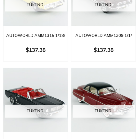
TÜKENDI
TÜKENDI
AUTOWORLD AMM1315 1/18/
AUTOWORLD AMM1309 1/1/
ÖLÇEK, 1971 DODGE
ÖLÇEK, 1967 FORD MUSTANG
$137.38
$137.38
CHARGER SUPER BEE,
GT 2+2, BURGUNDY,
SERGILEMEYE HAZIR METAL
SERGILEMEYE HAZIR METAL
ARABA MODELI
ARABA MODELI
TÜKENDI
TÜKENDI