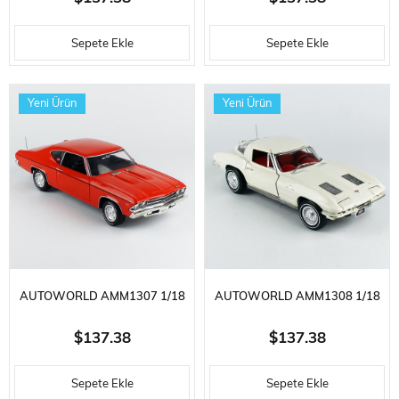
HARDTOP, BIG BAD GREEN,
MACH 1, GRABBER BLUE,
Sepete Ekle
Sepete Ekle
SERGILEMEYE HAZIR METAL
SERGILEMEYE HAZIR METAL
ARABA MODELI
ARABA MODELI
Yeni Ürün
Yeni Ürün
AUTOWORLD AMM1307 1/18
AUTOWORLD AMM1308 1/18
ÖLÇEK,1969 CHEVROLET
ÖLÇEK, 1963 CHEVROLET
$137.38
$137.38
CHEVELLE COPO (MCACN),
CORVETTE SPLIT WINDOW
Sepete Ekle
Sepete Ekle
SERGILEMEYE HAZIR METAL
COUPE (MCACN), ERMINE