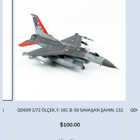
SS
QD609 1/72 ÖLÇEK, F-16C B-50 SAVAŞAN ŞAHIN, 132
QD60
HANÇER FILO, SERGILEMEYE HAZIR MODEL UÇAK
KAPL
$100.00