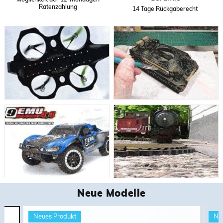
Möglichkeit der 12-monatigen
Ratenzahlung
14 Tage Rückgaberecht
Neue Modelle
Neues Produkt
Ne